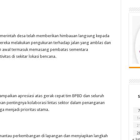
merintah desa telah memberikan himbauan langsung kepada
reka melakukan pengukuran terhadap jalan yang amblas dan
an awal termasuk memasang pembatas sementara
vitas di sekitar lokasi bencana.
mpaikan apresiasi atas gerak cepat tim BPBD dan seluruh
S
nkan pentingnya kolaborasi lintas sektor dalam penanganan
a menjadi prioritas utama.
7
1
2
2
mantau perkembangan di lapangan dan menyiapkan langkah
« Ju