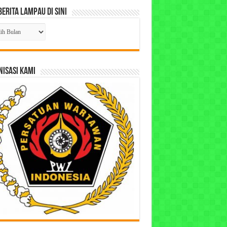
Berita Lampau di Sini
ta
pau
ISASI KAMI