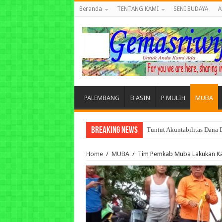
Beranda
TENTANG KAMI
SENI BUDAYA
A
PALEMBANG
B ASIN
P MULIH
MUBA
Breaking News
Tuntut Akuntabilitas Dana
Home
/
MUBA
/
Tim Pemkab Muba Lakukan Kaj