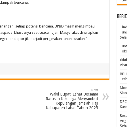
an dampak bencana.
BERIT
 menangani setiap potensi bencana. BPBD masih mengimbau
Tind
Tunj
 waspada, khususnya saat cuaca hujan. Masyarakat diharapkan
Sela
 segera melapor jika terjadi pergerakan tanah susulan,”
Tunt
Tok
Ikht
Ribu
BBH
Ter
Mome
Next
Sia
Wakil Bupati Lahat Bersama
Ratusan Keluarga Menyambut
DPC 
Kepulangan Jema’ah Haji
Kar
Kabupaten Lahat Tahun 2025
Resp
Ang
Seh