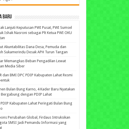
A BARU
ak Lanjuti Keputusan PWI Pusat, PWI Sumsel
uk Ishak Nasroni sebagai Plt Ketua PWI OKU
tan
ut Akuntabilitas Dana Desa, Pemuda dan
oh Sukamerindu Desak APH Turun Tangan
iar Memangkas Beban Pengadilan Lewat
an Media Siber
R dan BMI DPC PDIP Kabupaten Lahat Resmi
bentuk
n Bulan Bung Karno, 4 Kader Baru Nyatakan
p Bergabung dengan PDIP Lahat
PDIP Kabupaten Lahat Peringati Bulan Bung
no
ons Perubahan Global, Firdaus Intruksikan
gota SMSI Jadi Pemandu Informasi yang
at