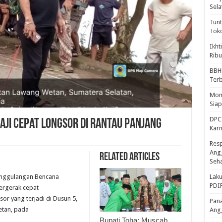
Sela
Tunt
Tok
Ikht
Ribu
BBH
Ter
Mome
Sia
DPC 
ji Cepat Longsor di Rantau Panjang
Kar
Resp
Ang
Related Articles
Seh
anggulangan Bencana
Laku
PDIP
ergerak cepat
or yang terjadi di Dusun 5,
Pana
etan, pada
Ang
Bupati Toha: Muscab