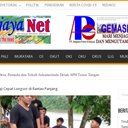
DVETORIAL
POLITIK
PENDIDIKAN
BERITA COVID-19
REDAKSI
PALI
MURATARA
OI
OKUT
OKI
OKU
OKUS
LLG
MUR
 Desa, Pemuda dan Tokoh Sukamerindu Desak APH Turun Tangan
i Cepat Longsor di Rantau Panjang
BERIT
Tind
Tunj