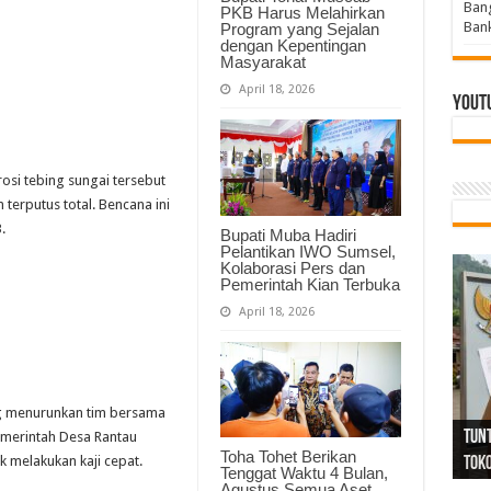
Bang
PKB Harus Melahirkan
Bank
Program yang Sejalan
dengan Kepentingan
Masyarakat
April 18, 2026
Yout
osi tebing sungai tersebut
terputus total. Bencana ini
.
Bupati Muba Hadiri
Pelantikan IWO Sumsel,
Kolaborasi Pers dan
Pemerintah Kian Terbuka
April 18, 2026
Tind
Bang
PGRI
ng menurunkan tim bersama
Tunj
Tunt
Ikh
BBHR
Mom
DPC 
Resp
Laku
Pana
Bank
ABPE
Wabu
Tega
ABPE
Duga
merintah Desa Rantau
Toha Tohet Berikan
k melakukan kaji cepat.
Sel
Tok
Ribu
Ter
Siap
Kar
Angg
DPC 
Ena
Dae
Bers
Sum
Gur
Bert
jug
Tenggat Waktu 4 Bulan,
Agustus Semua Aset