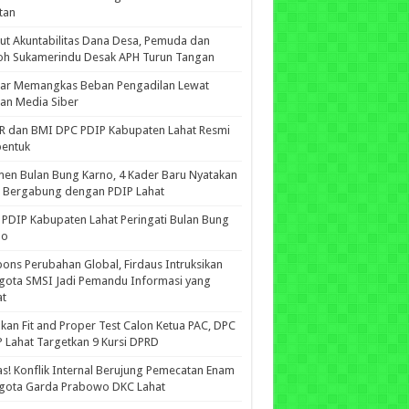
tan
ut Akuntabilitas Dana Desa, Pemuda dan
oh Sukamerindu Desak APH Turun Tangan
iar Memangkas Beban Pengadilan Lewat
an Media Siber
R dan BMI DPC PDIP Kabupaten Lahat Resmi
bentuk
n Bulan Bung Karno, 4 Kader Baru Nyatakan
p Bergabung dengan PDIP Lahat
PDIP Kabupaten Lahat Peringati Bulan Bung
no
ons Perubahan Global, Firdaus Intruksikan
gota SMSI Jadi Pemandu Informasi yang
at
kan Fit and Proper Test Calon Ketua PAC, DPC
 Lahat Targetkan 9 Kursi DPRD
s! Konflik Internal Berujung Pemecatan Enam
gota Garda Prabowo DKC Lahat