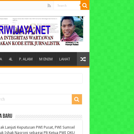
A
4L
P. ALAM
M ENIM
LAHAT
A BARU
ak Lanjuti Keputusan PWI Pusat, PWI Sumsel
uk Ishak Nasroni sebagai Plt Ketua PWI OKU