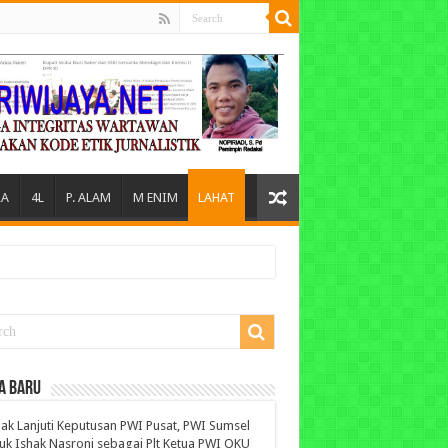
A
4L
P. ALAM
M ENIM
LAHAT
A BARU
ak Lanjuti Keputusan PWI Pusat, PWI Sumsel
uk Ishak Nasroni sebagai Plt Ketua PWI OKU