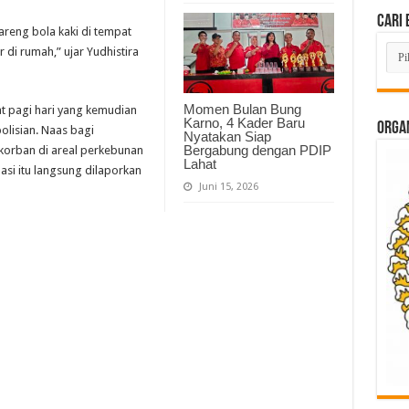
Cari 
reng bola kaki di tempat
Cari
 di rumah,” ujar Yudhistira
Beri
Lam
di
Sini
Momen Bulan Bung
t pagi hari yang kemudian
Karno, 4 Kader Baru
ORGAN
olisian. Naas bagi
Nyatakan Siap
Bergabung dengan PDIP
 korban di areal perkebunan
Lahat
asi itu langsung dilaporkan
Juni 15, 2026