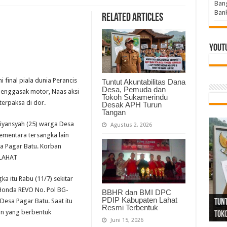
Bang
Bank
Related Articles
Yout
final piala dunia Perancis
Tuntut Akuntabilitas Dana
Desa, Pemuda dan
menggasak motor, Naas aksi
Tokoh Sukamerindu
terpaksa di dor.
Desak APH Turun
Tangan
diyansyah (25) warga Desa
Agustus 2, 2026
ementara tersangka lain
sa Pagar Batu. Korban
 LAHAT
a itu Rabu (11/7) sekitar
Tind
Bang
PGRI
Honda REVO No. Pol BG-
BBHR dan BMI DPC
PDIP Kabupaten Lahat
Desa Pagar Batu. Saat itu
Tunj
Tunt
Ikh
BBHR
Mom
DPC 
Resp
Laku
Pana
Bank
ABPE
Wabu
Tega
ABPE
Duga
Resmi Terbentuk
n yang berbentuk
Sel
Tok
Ribu
Ter
Siap
Kar
Angg
DPC 
Ena
Dae
Bers
Sum
Gur
Bert
jug
Juni 15, 2026