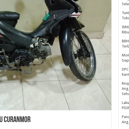
Sela
Tunt
Tok
Ikht
Ribu
BBH
Ter
Mome
Sia
DPC 
Kar
Resp
Ang
Seh
Laku
PDIP
Pana
KU CURANMOR
Ang