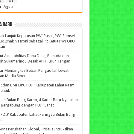
0
31
n
Agu »
A BARU
ak Lanjuti Keputusan PWI Pusat, PWI Sumsel
uk Ishak Nasroni sebagai Plt Ketua PWI OKU
tan
ut Akuntabilitas Dana Desa, Pemuda dan
oh Sukamerindu Desak APH Turun Tangan
iar Memangkas Beban Pengadilan Lewat
an Media Siber
R dan BMI DPC PDIP Kabupaten Lahat Resmi
bentuk
n Bulan Bung Karno, 4 Kader Baru Nyatakan
p Bergabung dengan PDIP Lahat
PDIP Kabupaten Lahat Peringati Bulan Bung
no
ons Perubahan Global, Firdaus Intruksikan