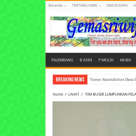
Beranda
TENTANG KAMI
SENI BUDAYA
A
PALEMBANG
B ASIN
P MULIH
MUBA
Breaking News
Tuntut Akuntabilitas Dana
Home
/
LAHAT
/
TIM BUSER LUMPUHKAN PE