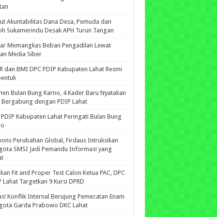
tan
ut Akuntabilitas Dana Desa, Pemuda dan
oh Sukamerindu Desak APH Turun Tangan
iar Memangkas Beban Pengadilan Lewat
an Media Siber
R dan BMI DPC PDIP Kabupaten Lahat Resmi
bentuk
n Bulan Bung Karno, 4 Kader Baru Nyatakan
p Bergabung dengan PDIP Lahat
PDIP Kabupaten Lahat Peringati Bulan Bung
no
ons Perubahan Global, Firdaus Intruksikan
gota SMSI Jadi Pemandu Informasi yang
at
kan Fit and Proper Test Calon Ketua PAC, DPC
 Lahat Targetkan 9 Kursi DPRD
s! Konflik Internal Berujung Pemecatan Enam
gota Garda Prabowo DKC Lahat