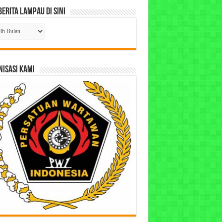
Berita Lampau di Sini
ta
pau
ISASI KAMI