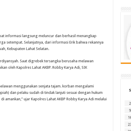
pat informasi langsung meluncur dan berhasil menangkap
arga setempat. Selanjutnya, dari informasi Erik bahwa rekannya
ah, Kebupaten Lahat Selatan.
ardiyansyah. Saat digrebek tersangka berusaha melawan
ikan oleh Kapolres Lahat AKBP. Robby Karya Adi, SIK
melawan menggunakan senjata tajam. korban mengalami
S
rupiah) dan pelaku sudah di tindak lanjuti sesuai dengan hukum
 di amankan,” ujar Kapolres Lahat AKBP Robby Karya Adi melalui
2
9
1
2