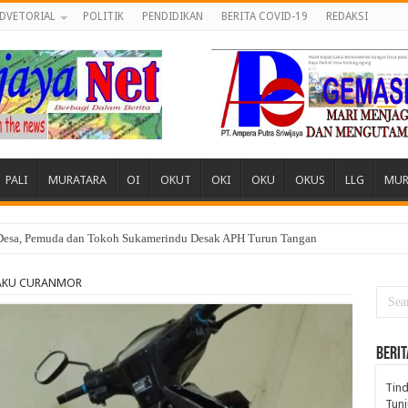
DVETORIAL
POLITIK
PENDIDIKAN
BERITA COVID-19
REDAKSI
PALI
MURATARA
OI
OKUT
OKI
OKU
OKUS
LLG
MUR
 Desa, Pemuda dan Tokoh Sukamerindu Desak APH Turun Tangan
LAKU CURANMOR
BERIT
Tind
Tunj