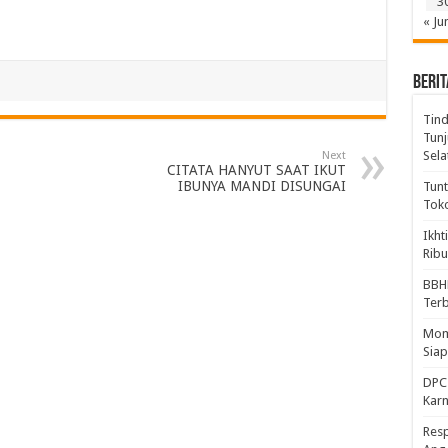
3
« Ju
BERIT
Tind
Tunj
Sela
Next
CITATA HANYUT SAAT IKUT
IBUNYA MANDI DISUNGAI
Tunt
Tok
Ikht
Ribu
BBH
Ter
Mome
Sia
DPC 
Kar
Resp