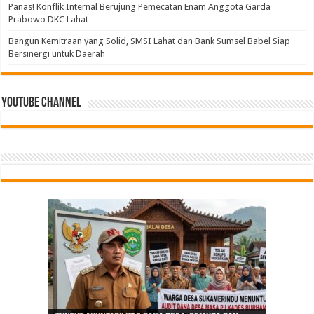
Panas! Konflik Internal Berujung Pemecatan Enam Anggota Garda
Prabowo DKC Lahat
Bangun Kemitraan yang Solid, SMSI Lahat dan Bank Sumsel Babel Siap
Bersinergi untuk Daerah
Youtube Channel
Tindak Lanjuti Keputusan PWI Pusat, PWI Sumsel
Bangun Kemitraan yang Solid, SMSI Lahat dan
PGRI Sumsel Gercep Konsolidasi, Riza Pahlevi