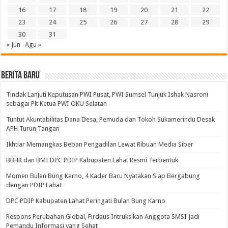
16
17
18
19
20
21
22
23
24
25
26
27
28
29
30
31
« Jun
Agu »
BERITA BARU
Tindak Lanjuti Keputusan PWI Pusat, PWI Sumsel Tunjuk Ishak Nasroni
sebagai Plt Ketua PWI OKU Selatan
Tuntut Akuntabilitas Dana Desa, Pemuda dan Tokoh Sukamerindu Desak
APH Turun Tangan
Ikhtiar Memangkas Beban Pengadilan Lewat Ribuan Media Siber
BBHR dan BMI DPC PDIP Kabupaten Lahat Resmi Terbentuk
Momen Bulan Bung Karno, 4 Kader Baru Nyatakan Siap Bergabung
dengan PDIP Lahat
DPC PDIP Kabupaten Lahat Peringati Bulan Bung Karno
Respons Perubahan Global, Firdaus Intruksikan Anggota SMSI Jadi
Pemandu Informasi yang Sehat