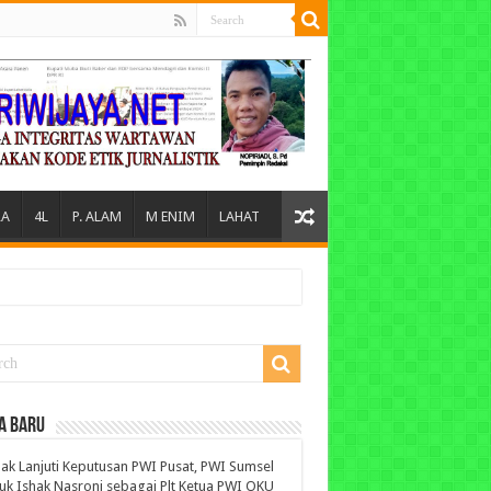
A
4L
P. ALAM
M ENIM
LAHAT
A BARU
ak Lanjuti Keputusan PWI Pusat, PWI Sumsel
uk Ishak Nasroni sebagai Plt Ketua PWI OKU