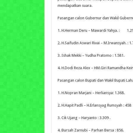
mendapatkan suara.
Pasangan calon Gubernur dan Wakil Gubern
1. H.Herman Deru – Mawardi Yahya. : 1.29
2. H.Saifudin Aswari Rivai – M.Irwansyah. : 1.
3. Ishak Mekki – Yudha Pratomo : 1.581.
4. H.Dodi Reza Alex – HM.Giri Ramandha Keim
Pasangan calon Bupati dan Wakil Bupati Laha
1. H.Nopran Marjani – Herliansya: 1.368.
2. H.Hapit Padli – H.Erlansyag Rumsyah : 458
3. Cik Ujang – Haryanto : 3.309 .
4. Bursah Zarnubi – Parhan Bersa : 856.