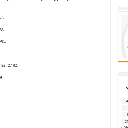
ur.
3.
785.
as : 2.182.
t.
S
4
1
1
2
« Me