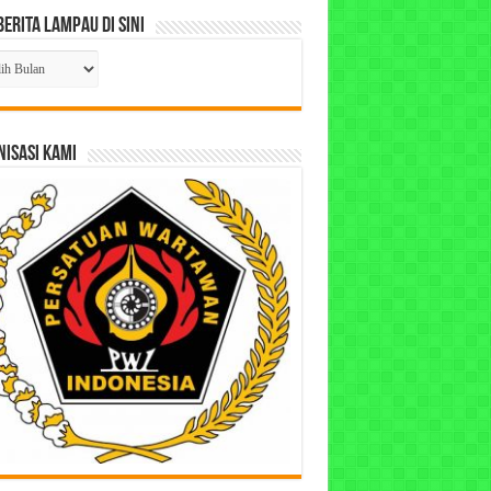
Berita Lampau di Sini
ta
pau
ISASI KAMI