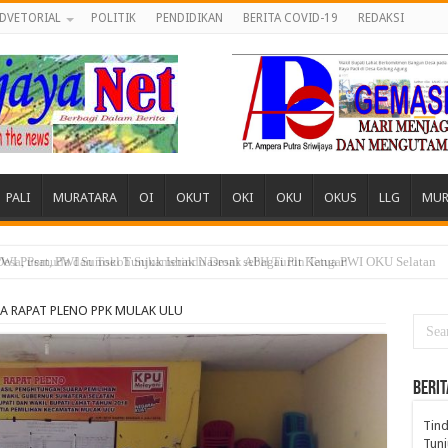
DVETORIAL
POLITIK
PENDIDIKAN
BERITA COVID-19
REDAKSI
PALI
MURATARA
OI
OKUT
OKI
OKU
OKUS
LLG
MUR
 Desa, Pemuda dan Tokoh Sukamerindu Desak APH Turun Tangan
RA RAPAT PLENO PPK MULAK ULU
BERIT
Tind
Tunj