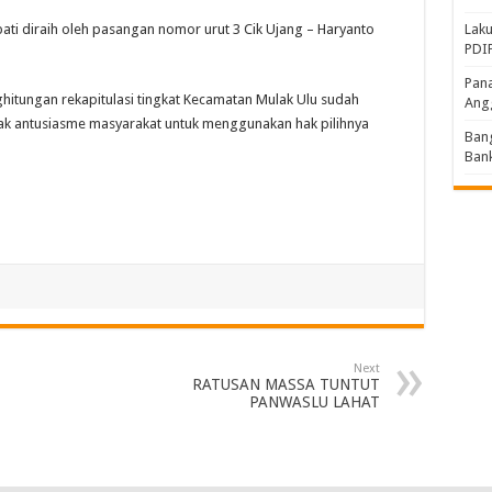
Laku
ati diraih oleh pasangan nomor urut 3 Cik Ujang – Haryanto
PDIP
Pana
ghitungan rekapitulasi tingkat Kecamatan Mulak Ulu sudah
Ang
pak antusiasme masyarakat untuk menggunakan hak pilihnya
Bang
Bank
Next
RATUSAN MASSA TUNTUT
PANWASLU LAHAT