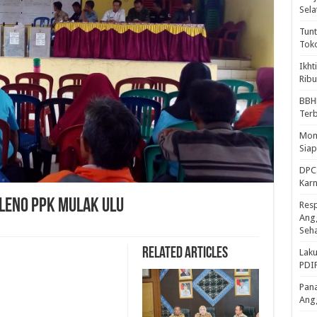
Sela
Tunt
Tok
Ikht
Ribu
BBH
Ter
Mome
Sia
DPC 
Kar
PLENO PPK MULAK ULU
Resp
Ang
Seh
Related Articles
Laku
PDIP
Pana
Ang