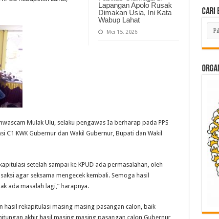
Lapangan Apolo Rusak
Cari 
Dimakan Usia, Ini Kata
Wabup Lahat
Cari
Mei 15, 2026
Beri
Lam
di
Sini
ORGAN
anwascam Mulak Ulu, selaku pengawas Ia berharap pada PPS
lasi C1 KWK Gubernur dan Wakil Gubernur, Bupati dan Wakil
ekapitulasi setelah sampai ke KPUD ada permasalahan, oleh
n saksi agar seksama mengecek kembali. Semoga hasil
idak ada masalah lagi,” harapnya.
 hasil rekapitulasi masing masing pasangan calon, baik
itungan akhir hasil masing masing pasangan calon Gubernur