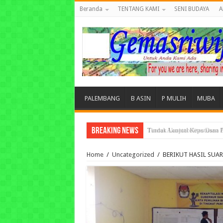
Beranda
TENTANG KAMI
SENI BUDAYA
A
PALEMBANG
B ASIN
P MULIH
MUBA
Breaking News
Tuntut Akuntabilitas Dana
Home
/
Uncategorized
/
BERIKUT HASIL SUA