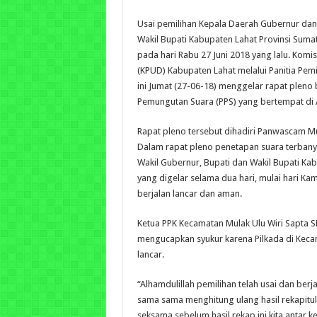
Usai pemilihan Kepala Daerah Gubernur dan
Wakil Bupati Kabupaten Lahat Provinsi Sumat
pada hari Rabu 27 Juni 2018 yang lalu. Kom
(KPUD) Kabupaten Lahat melalui Panitia Pemi
ini Jumat (27-06-18) menggelar rapat pleno 
Pemungutan Suara (PPS) yang bertempat di 
Rapat pleno tersebut dihadiri Panwascam Mul
Dalam rapat pleno penetapan suara terbany
Wakil Gubernur, Bupati dan Wakil Bupati Ka
yang digelar selama dua hari, mulai hari Kam
berjalan lancar dan aman.
Ketua PPK Kecamatan Mulak Ulu Wiri Sapta 
mengucapkan syukur karena Pilkada di Keca
lancar.
“Alhamdulillah pemilihan telah usai dan berja
sama sama menghitung ulang hasil rekapitula
seksama sebelum hasil rekap ini kita antar 