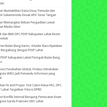
tan
ut Akuntabilitas Dana Desa, Pemuda dan
oh Sukamerindu Desak APH Turun Tangan
iar Memangkas Beban Pengadilan Lewat
an Media Siber
R dan BMI DPC PDIP Kabupaten Lahat Resmi
bentuk
n Bulan Bung Karno, 4 Kader Baru Nyatakan
p Bergabung dengan PDIP Lahat
PDIP Kabupaten Lahat Peringati Bulan Bung
no
ons Perubahan Global, Firdaus Intruksikan
gota SMSI Jadi Pemandu Informasi yang
at
kan Fit and Proper Test Calon Ketua PAC, DPC
 Lahat Targetkan 9 Kursi DPRD
s! Konflik Internal Berujung Pemecatan Enam
gota Garda Prabowo DKC Lahat