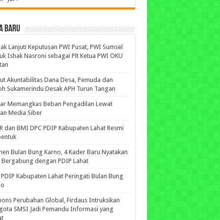
A BARU
ak Lanjuti Keputusan PWI Pusat, PWI Sumsel
uk Ishak Nasroni sebagai Plt Ketua PWI OKU
tan
ut Akuntabilitas Dana Desa, Pemuda dan
oh Sukamerindu Desak APH Turun Tangan
iar Memangkas Beban Pengadilan Lewat
an Media Siber
R dan BMI DPC PDIP Kabupaten Lahat Resmi
bentuk
n Bulan Bung Karno, 4 Kader Baru Nyatakan
p Bergabung dengan PDIP Lahat
PDIP Kabupaten Lahat Peringati Bulan Bung
no
ons Perubahan Global, Firdaus Intruksikan
gota SMSI Jadi Pemandu Informasi yang
at