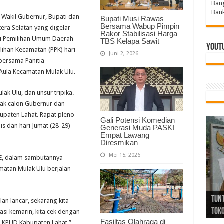
Bang
Bank
 Wakil Gubernur, Bupati dan
Bupati Musi Rawas
Bersama Wabup Pimpin
era Selatan yang digelar
Rakor Stabilisasi Harga
isi Pemilihan Umum Daerah
TBS Kelapa Sawit
Yout
lihan Kecamatan (PPK) hari
Juni 2, 2026
bersama Panitia
Aula Kecamatan Mulak Ulu.
ak Ulu, dan unsur tripika.
ak calon Gubernur dan
bupaten Lahat. Rapat pleno
Gali Potensi Komedian
is dan hari Jumat (28-29)
Generasi Muda PASKI
Empat Lawang
Diresmikan
Mei 15, 2026
SE, dalam sambutannya
matan Mulak Ulu berjalan
Tind
Bang
PGRI
Tunj
Tunt
Ikh
BBHR
Mom
DPC 
Resp
Laku
Pana
Bank
ABPE
Wabu
Tega
ABPE
Duga
lan lancar, sekarang kita
Sel
Tok
Ribu
Ter
Siap
Kar
Angg
DPC 
Ena
Dae
Bers
Sum
Gur
Bert
jug
si kemarin, kita cek dengan
Fasiltas Olahraga di
ke KPUD Kabupaten Lahat,”