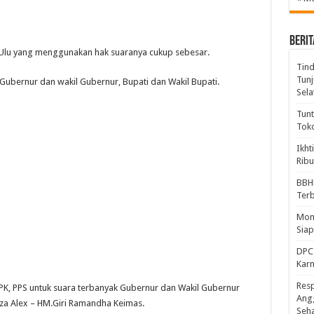
BERIT
Ulu yang menggunakan hak suaranya cukup sebesar.
Tind
Tunj
n Gubernur dan wakil Gubernur, Bupati dan Wakil Bupati.
Sela
Tunt
Tok
Ikht
Ribu
BBH
Ter
Mome
Sia
DPC 
Kar
Resp
PPK, PPS untuk suara terbanyak Gubernur dan Wakil Gubernur
Ang
za Alex – HM.Giri Ramandha Keimas.
Seh