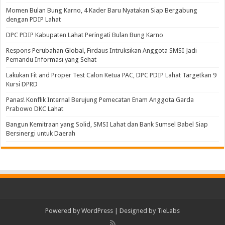
Momen Bulan Bung Karno, 4 Kader Baru Nyatakan Siap Bergabung
dengan PDIP Lahat
DPC PDIP Kabupaten Lahat Peringati Bulan Bung Karno
Respons Perubahan Global, Firdaus Intruksikan Anggota SMSI Jadi
Pemandu Informasi yang Sehat
Lakukan Fit and Proper Test Calon Ketua PAC, DPC PDIP Lahat Targetkan 9
Kursi DPRD
Panas! Konflik Internal Berujung Pemecatan Enam Anggota Garda
Prabowo DKC Lahat
Bangun Kemitraan yang Solid, SMSI Lahat dan Bank Sumsel Babel Siap
Bersinergi untuk Daerah
Powered by
WordPress
| Designed by
TieLabs