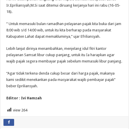
Ir.Epriliansyah,M.Si saat ditemui diruang kerjanya hari ini rabu (16-05-
18).
” Untuk memasuki bulan ramadhan pelayanan pajak kita buka dari jam
8:00 wib s/d 14:00 wib, untuk itu kita berharap pada masyarakat
Kabupaten Lahat dapat memakluminya,” ujar Efriliansyah.
Lebih lanjut dirinya menambahkan, menjelang idul fitri kantor
pelayanan Samsat libur cukup panjang, untuk itu Ia harapkan agar
wajib pajak segera membayar pajak sebelum memasuki libur panjang.
“Agar tidak terkena denda cukup besar dari harga pajak, makanya
kami sedikit menekankan pada masyarakat wajib pembayar pajak”
beber Epriliansyah.
Editor : Ivi Hamzah
view
264