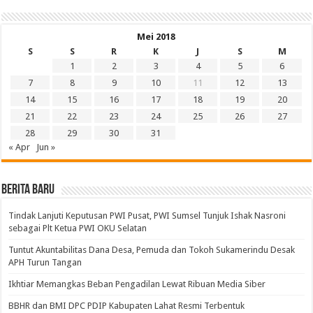
Mei 2018
S
S
R
K
J
S
M
1
2
3
4
5
6
7
8
9
10
11
12
13
14
15
16
17
18
19
20
21
22
23
24
25
26
27
28
29
30
31
« Apr
Jun »
BERITA BARU
Tindak Lanjuti Keputusan PWI Pusat, PWI Sumsel Tunjuk Ishak Nasroni
sebagai Plt Ketua PWI OKU Selatan
Tuntut Akuntabilitas Dana Desa, Pemuda dan Tokoh Sukamerindu Desak
APH Turun Tangan
Ikhtiar Memangkas Beban Pengadilan Lewat Ribuan Media Siber
BBHR dan BMI DPC PDIP Kabupaten Lahat Resmi Terbentuk