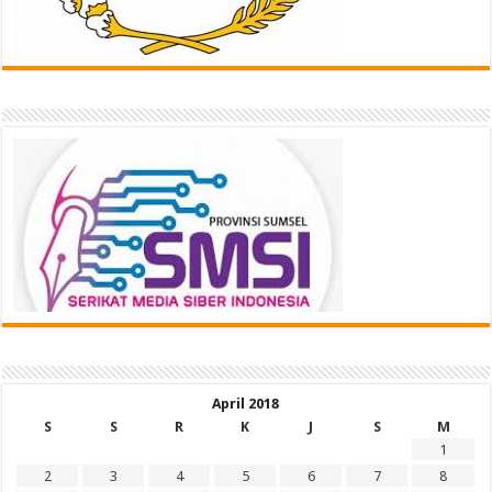
April 2018
S
S
R
K
J
S
M
1
2
3
4
5
6
7
8