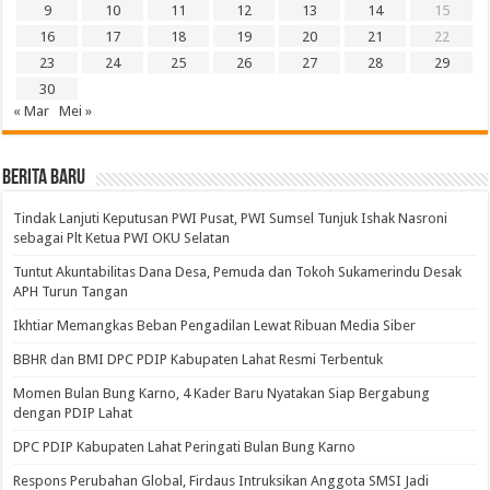
9
10
11
12
13
14
15
16
17
18
19
20
21
22
23
24
25
26
27
28
29
30
« Mar
Mei »
BERITA BARU
Tindak Lanjuti Keputusan PWI Pusat, PWI Sumsel Tunjuk Ishak Nasroni
sebagai Plt Ketua PWI OKU Selatan
Tuntut Akuntabilitas Dana Desa, Pemuda dan Tokoh Sukamerindu Desak
APH Turun Tangan
Ikhtiar Memangkas Beban Pengadilan Lewat Ribuan Media Siber
BBHR dan BMI DPC PDIP Kabupaten Lahat Resmi Terbentuk
Momen Bulan Bung Karno, 4 Kader Baru Nyatakan Siap Bergabung
dengan PDIP Lahat
DPC PDIP Kabupaten Lahat Peringati Bulan Bung Karno
Respons Perubahan Global, Firdaus Intruksikan Anggota SMSI Jadi