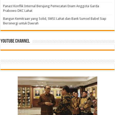
Panas! Konflik Internal Berujung Pemecatan Enam Anggota Garda
Prabowo DKC Lahat
Bangun Kemitraan yang Solid, SMSI Lahat dan Bank Sumsel Babel Siap
Bersinergi untuk Daerah
Youtube Channel
Tindak Lanjuti Keputusan PWI Pusat, PWI Sumsel
Bangun Kemitraan yang Solid, SMSI Lahat dan
PGRI Sumsel Gercep Konsolidasi, Riza Pahlevi