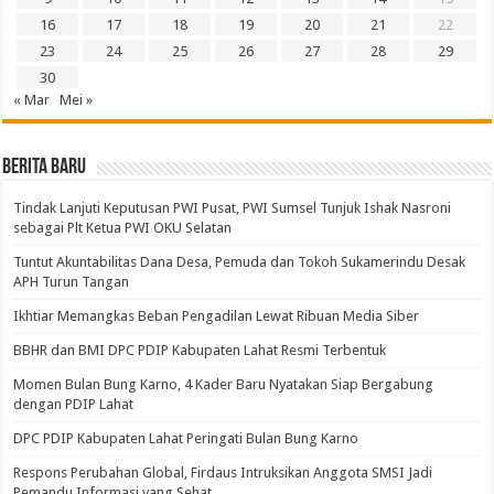
16
17
18
19
20
21
22
23
24
25
26
27
28
29
30
« Mar
Mei »
BERITA BARU
Tindak Lanjuti Keputusan PWI Pusat, PWI Sumsel Tunjuk Ishak Nasroni
sebagai Plt Ketua PWI OKU Selatan
Tuntut Akuntabilitas Dana Desa, Pemuda dan Tokoh Sukamerindu Desak
APH Turun Tangan
Ikhtiar Memangkas Beban Pengadilan Lewat Ribuan Media Siber
BBHR dan BMI DPC PDIP Kabupaten Lahat Resmi Terbentuk
Momen Bulan Bung Karno, 4 Kader Baru Nyatakan Siap Bergabung
dengan PDIP Lahat
DPC PDIP Kabupaten Lahat Peringati Bulan Bung Karno
Respons Perubahan Global, Firdaus Intruksikan Anggota SMSI Jadi
Pemandu Informasi yang Sehat