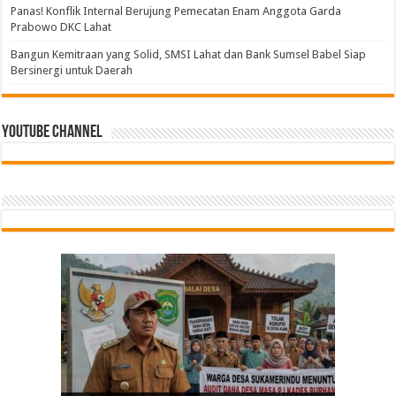
Panas! Konflik Internal Berujung Pemecatan Enam Anggota Garda
Prabowo DKC Lahat
Bangun Kemitraan yang Solid, SMSI Lahat dan Bank Sumsel Babel Siap
Bersinergi untuk Daerah
Youtube Channel
Tindak Lanjuti Keputusan PWI Pusat, PWI Sumsel
Bangun Kemitraan yang Solid, SMSI Lahat dan
PGRI Sumsel Gercep Konsolidasi, Riza Pahlevi