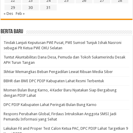
22
23
24
25
26
27
28
29
30
31
« Des
Feb »
BERITA BARU
Tindak Lanjuti Keputusan PWI Pusat, PWI Sumsel Tunjuk Ishak Nasroni
sebagai Plt Ketua PWI OKU Selatan
Tuntut Akuntabilitas Dana Desa, Pemuda dan Tokoh Sukamerindu Desak
APH Turun Tangan
Ikhtiar Memangkas Beban Pengadilan Lewat Ribuan Media Siber
BBHR dan BMI DPC PDIP Kabupaten Lahat Resmi Terbentuk
Momen Bulan Bung Karno, 4 Kader Baru Nyatakan Siap Bergabung
dengan PDIP Lahat
DPC PDIP Kabupaten Lahat Peringati Bulan Bung Karno
Respons Perubahan Global, Firdaus Intruksikan Anggota SMSI Jadi
Pemandu Informasi yang Sehat
Lakukan Fit and Proper Test Calon Ketua PAC, DPC PDIP Lahat Targetkan 9