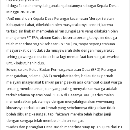
diduga Ia telah menyalahgunakan jabatannya sebagai Kepala Desa.
Minggu 28-01-18.
(Ant) inisial dari Kepala Desa Perangai kecamatan Merapi Selatan
Kabupaten Lahat, dikeluhkan oleh masyarakatnya sendiri, karena
terkait izin limbah membelah aliran sungai Laru yang dilakukan oleh
manajemen PT ERA, oknum Kades beserta perangkatnya ini diduga
telah menerima sogok sebesar Rp.150 juta, tanpa sepengetahuan
masyarakat, dan tidak ada musyawarah dulu dengan masyarakat
sehingga warga desa tidak bisa lagi memanfaat kan sungai tersebut
untuk kebutuhan hidup.
Edwin, selaku Ketua Badan Permusyawaratan Desa (BPD) Perangai
mengatakan, selama (ANT) menjabat Kades, beliau tidak pernah
melayani masyarakat bahkan jarang sekali ada ditempat disaat warga
sedang membutuhkan, dan yang paling menyakitkan warga adalah
terkait adanya operasional PT ERA di Desanya. ANT, Kades malah
memanfaatkan jabatannya dengan menyalahgunakan wewenang
khususnya terkait aliran limbah yang sebelumnya ditegaskan tidak
boleh dibuang kesungai, tapi faktanya mereka telah ingkar janji
dengan sengaja telah membelah aliran sungai.
“Kades dan perangkat Desa sudah menerima suap Rp 150 Juta dari PT