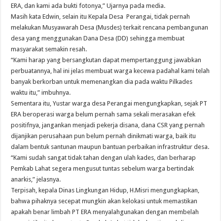
ERA, dan kami ada bukti fotonya,” Ujarnya pada media.
Masih kata Edwin, selain itu Kepala Desa Perangai, tidak pernah
melakukan Musyawarah Desa (Musdes) terkait rencana pembangunan
desa yang menggunakan Dana Desa (DD) sehingga membuat
masyarakat semakin resah.
“Kami harap yang bersangkutan dapat mempertanggung jawabkan
perbuatannya, hal ini jelas membuat warga kecewa padahal kami telah
banyak berkorban untuk memenangkan dia pada waktu Pilkades
waktu itu,” imbuhnya.
Sementara itu, Yustar warga desa Perangai mengungkapkan, sejak PT
ERA beroperasi warga belum pernah sama sekali merasakan efek
positifnya, jangankan menjadi pekerja disana, dana CSR yang pernah
dijanjikan perusahaan pun belum pernah dinikmati warga, baik itu
dalam bentuk santunan maupun bantuan perbaikan infrastruktur desa.
“Kami sudah sangat tidak tahan dengan ulah kades, dan berharap
Pemkab Lahat segera mengusut tuntas sebelum warga bertindak
anarkis,” jelasnya.
Terpisah, kepala Dinas Lingkungan Hidup, H.Misri mengungkapkan,
bahwa pihaknya secepat mungkin akan kelokasi untuk memastikan
apakah benar limbah PT ERA menyalahgunakan dengan membelah