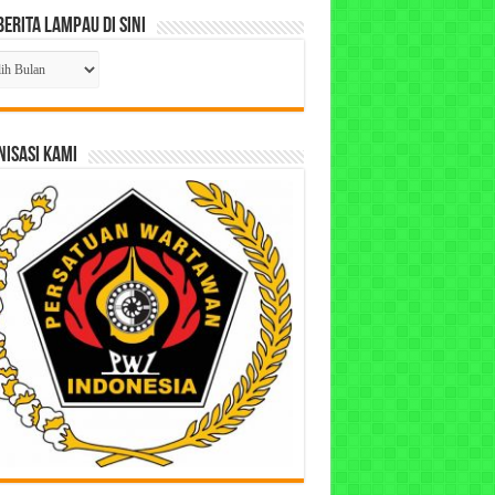
Berita Lampau di Sini
ta
pau
ISASI KAMI