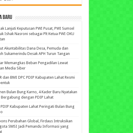
A BARU
ak Lanjuti Keputusan PWI Pusat, PWI Sumsel
uk Ishak Nasroni sebagai Plt Ketua PWI OKU
tan
ut Akuntabilitas Dana Desa, Pemuda dan
oh Sukamerindu Desak APH Turun Tangan
iar Memangkas Beban Pengadilan Lewat
an Media Siber
R dan BMI DPC PDIP Kabupaten Lahat Resmi
bentuk
n Bulan Bung Karno, 4 Kader Baru Nyatakan
p Bergabung dengan PDIP Lahat
PDIP Kabupaten Lahat Peringati Bulan Bung
no
ons Perubahan Global, Firdaus Intruksikan
gota SMSI Jadi Pemandu Informasi yang
at