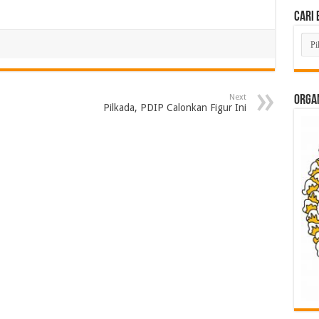
Cari 
Cari
Beri
Lam
di
Sini
Next
ORGAN
Pilkada, PDIP Calonkan Figur Ini