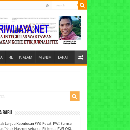
A
4L
P. ALAM
M ENIM
LAHAT
A BARU
ak Lanjuti Keputusan PWI Pusat, PWI Sumsel
uk Ishak Nasroni sebagai Plt Ketua PWI OKU