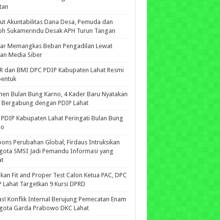
tan
ut Akuntabilitas Dana Desa, Pemuda dan
oh Sukamerindu Desak APH Turun Tangan
iar Memangkas Beban Pengadilan Lewat
an Media Siber
R dan BMI DPC PDIP Kabupaten Lahat Resmi
bentuk
n Bulan Bung Karno, 4 Kader Baru Nyatakan
p Bergabung dengan PDIP Lahat
PDIP Kabupaten Lahat Peringati Bulan Bung
no
ons Perubahan Global, Firdaus Intruksikan
gota SMSI Jadi Pemandu Informasi yang
at
kan Fit and Proper Test Calon Ketua PAC, DPC
 Lahat Targetkan 9 Kursi DPRD
s! Konflik Internal Berujung Pemecatan Enam
gota Garda Prabowo DKC Lahat