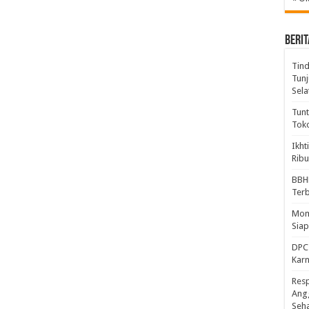
BERIT
Tind
Tunj
Sela
Tunt
Tok
Ikht
Ribu
BBH
Ter
Mome
Sia
DPC 
Kar
Resp
Ang
Seh