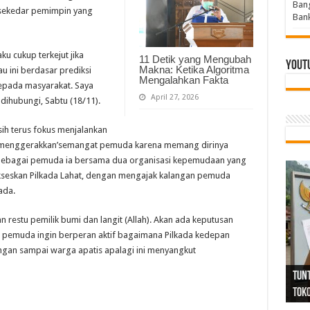
Bang
 sekedar pemimpin yang
Bank
u cukup terkejut jika
11 Detik yang Mengubah
Yout
Makna: Ketika Algoritma
u ini berdasar prediksi
Mengalahkan Fakta
kepada masyarakat. Saya
April 27, 2026
dihubungi, Sabtu (18/11).
sih terus fokus menjalankan
‘menggerakkan’semangat pemuda karena memang dirinya
 Sebagai pemuda ia bersama dua organisasi kepemudaan yang
yukseskan Pilkada Lahat, dengan mengajak kalangan pemuda
ada.
an restu pemilik bumi dan langit (Allah). Akan ada keputusan
aku pemuda ingin berperan aktif bagaimana Pilkada kedepan
 jangan sampai warga apatis apalagi ini menyangkut
Tind
Bang
PGRI
Tunj
Tunt
Ikh
BBHR
Mom
DPC 
Resp
Laku
Pana
Bank
ABPE
Wabu
Tega
ABPE
Duga
Sel
Tok
Ribu
Ter
Siap
Kar
Angg
DPC 
Ena
Dae
Bers
Sum
Gur
Bert
jug