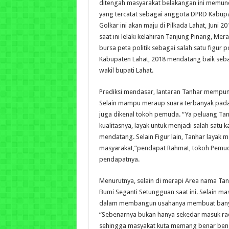
ditengah masyarakat belakangan ini memuncu
yang tercatat sebagai anggota DPRD Kabupat
Golkar ini akan maju di Pilkada Lahat, Juni 2
saat ini lelaki kelahiran Tanjung Pinang, Mer
bursa peta politik sebagai salah satu figur
Kabupaten Lahat, 2018 mendatang baik seb
wakil bupati Lahat.
Prediksi mendasar, lantaran Tanhar mempunya
Selain mampu meraup suara terbanyak pada 
juga dikenal tokoh pemuda. “Ya peluang Ta
kualitasnya, layak untuk menjadi salah satu k
mendatang. Selain Figur lain, Tanhar layak m
masyarakat,”pendapat Rahmat, tokoh Pemuda
pendapatnya.
Menurutnya, selain di merapi Area nama Ta
Bumi Seganti Setungguan saat ini. Selain ma
dalam membangun usahanya membuat bany
“Sebenarnya bukan hanya sekedar masuk rad
sehingga masyakat kuta memang benar benar