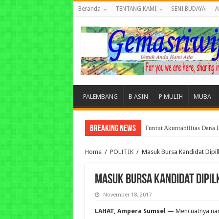
Beranda
TENTANG KAMI
SENI BUDAYA
A
PALEMBANG
B ASIN
P MULIH
MUBA
Breaking News
Tuntut Akuntabilitas Dana
Home
/
POLITIK
/
Masuk Bursa Kandidat Dipil
Masuk Bursa Kandidat Dipil
November 18, 2017
LAHAT, Ampera Sumsel —
Mencuatnya nam