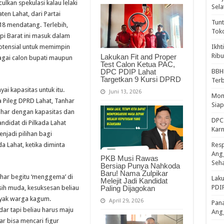
lkan spekulasi kalau lelaki
Sela
en Lahat, dari Partai
Tunt
018 mendatang. Terlebih,
Tok
api Barat ini masuk dalam
 potensial untuk memimpin
Ikht
Ribu
Lakukan Fit and Proper
agai calon bupati maupun
Test Calon Ketua PAC,
DPC PDIP Lahat
BBH
Targetkan 9 Kursi DPRD
Ter
i kapasitas untuk itu.
Juni 13, 2026
Mome
Pileg DPRD Lahat, Tanhar
Sia
nhar dengan kapasitas dan
DPC 
andidat di Pilkada Lahat
Kar
enjadi pilihan bagi
 Lahat, ketika diminta
Resp
Ang
PKB Musi Rawas
Seh
Bersiap Punya Nahkoda
Baru! Nama Zulpikar
nhar begitu ‘menggema’ di
Laku
Melejit Jadi Kandidat
PDIP
Paling Dijagokan
sih muda, kesuksesan beliau
ak warga kagum.
April 29, 2026
Pana
ar tapi beliau harus maju
Ang
 bisa mencari figur