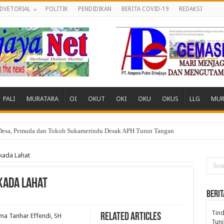
DVETORIAL
POLITIK
PENDIDIKAN
BERITA COVID-19
REDAKSI
PALI
MURATARA
OI
OKUT
OKI
OKU
OKUS
LLG
MUR
 Desa, Pemuda dan Tokoh Sukamerindu Desak APH Turun Tangan
kada Lahat
kada Lahat
BERIT
Tind
Related Articles
a Tanhar Effendi, SH
Tunj