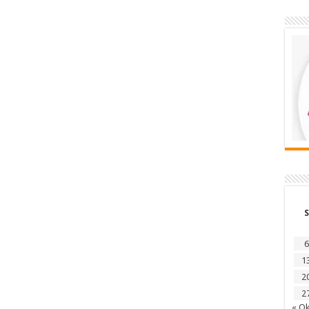
S
6
1
2
2
« Ok