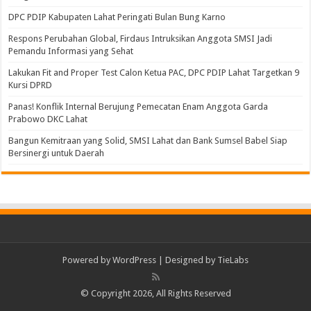
DPC PDIP Kabupaten Lahat Peringati Bulan Bung Karno
Respons Perubahan Global, Firdaus Intruksikan Anggota SMSI Jadi
Pemandu Informasi yang Sehat
Lakukan Fit and Proper Test Calon Ketua PAC, DPC PDIP Lahat Targetkan 9
Kursi DPRD
Panas! Konflik Internal Berujung Pemecatan Enam Anggota Garda
Prabowo DKC Lahat
Bangun Kemitraan yang Solid, SMSI Lahat dan Bank Sumsel Babel Siap
Bersinergi untuk Daerah
Powered by
WordPress
| Designed by
TieLabs
© Copyright 2026, All Rights Reserved