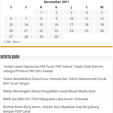
November 2017
S
S
R
K
J
S
M
1
2
3
4
5
6
7
8
9
10
11
12
13
14
15
16
17
18
19
20
21
22
23
24
25
26
27
28
29
30
« Okt
Des »
BERITA BARU
Tindak Lanjuti Keputusan PWI Pusat, PWI Sumsel Tunjuk Ishak Nasroni
sebagai Plt Ketua PWI OKU Selatan
Tuntut Akuntabilitas Dana Desa, Pemuda dan Tokoh Sukamerindu Desak
APH Turun Tangan
Ikhtiar Memangkas Beban Pengadilan Lewat Ribuan Media Siber
BBHR dan BMI DPC PDIP Kabupaten Lahat Resmi Terbentuk
Momen Bulan Bung Karno, 4 Kader Baru Nyatakan Siap Bergabung
dengan PDIP Lahat