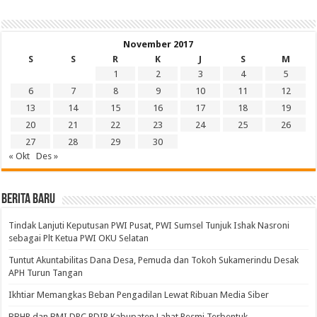
November 2017
S
S
R
K
J
S
M
1
2
3
4
5
6
7
8
9
10
11
12
13
14
15
16
17
18
19
20
21
22
23
24
25
26
27
28
29
30
« Okt
Des »
BERITA BARU
Tindak Lanjuti Keputusan PWI Pusat, PWI Sumsel Tunjuk Ishak Nasroni
sebagai Plt Ketua PWI OKU Selatan
Tuntut Akuntabilitas Dana Desa, Pemuda dan Tokoh Sukamerindu Desak
APH Turun Tangan
Ikhtiar Memangkas Beban Pengadilan Lewat Ribuan Media Siber
BBHR dan BMI DPC PDIP Kabupaten Lahat Resmi Terbentuk