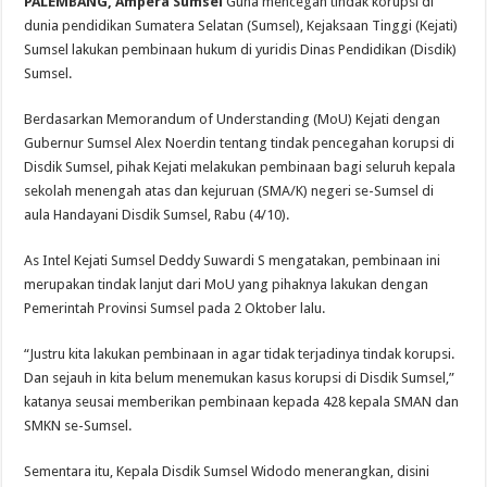
PALEMBANG, Ampera Sumsel
Guna mencegah tindak korupsi di
dunia pendidikan Sumatera Selatan (Sumsel), Kejaksaan Tinggi (Kejati)
Sumsel lakukan pembinaan hukum di yuridis Dinas Pendidikan (Disdik)
Sumsel.
Berdasarkan Memorandum of Understanding (MoU) Kejati dengan
Gubernur Sumsel Alex Noerdin tentang tindak pencegahan korupsi di
Disdik Sumsel, pihak Kejati melakukan pembinaan bagi seluruh kepala
sekolah menengah atas dan kejuruan (SMA/K) negeri se-Sumsel di
aula Handayani Disdik Sumsel, Rabu (4/10).
As Intel Kejati Sumsel Deddy Suwardi S mengatakan, pembinaan ini
merupakan tindak lanjut dari MoU yang pihaknya lakukan dengan
Pemerintah Provinsi Sumsel pada 2 Oktober lalu.
“Justru kita lakukan pembinaan in agar tidak terjadinya tindak korupsi.
Dan sejauh in kita belum menemukan kasus korupsi di Disdik Sumsel,”
katanya seusai memberikan pembinaan kepada 428 kepala SMAN dan
SMKN se-Sumsel.
Sementara itu, Kepala Disdik Sumsel Widodo menerangkan, disini