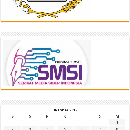
Oktober 2017
S
S
R
K
J
S
M
1
2
3
4
5
6
7
8