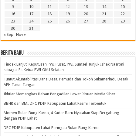
9
10
11
12
13
14
15
16
17
18
19
20
21
22
23
24
25
26
27
28
29
30
31
« Sep
Nov »
BERITA BARU
Tindak Lanjuti Keputusan PWI Pusat, PWI Sumsel Tunjuk Ishak Nasroni
sebagai Plt Ketua PWI OKU Selatan
Tuntut Akuntabilitas Dana Desa, Pemuda dan Tokoh Sukamerindu Desak
APH Turun Tangan
Ikhtiar Memangkas Beban Pengadilan Lewat Ribuan Media Siber
BBHR dan BMI DPC PDIP Kabupaten Lahat Resmi Terbentuk
Momen Bulan Bung Karno, 4 Kader Baru Nyatakan Siap Bergabung
dengan PDIP Lahat
DPC PDIP Kabupaten Lahat Peringati Bulan Bung Karno