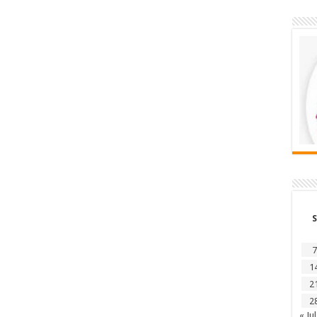
S
7
1
2
2
« Jul