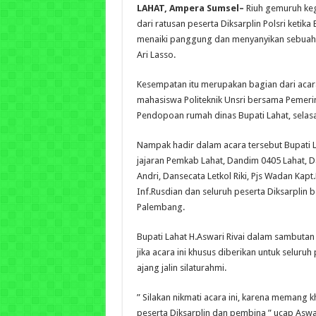
LAHAT, Ampera Sumsel–
Riuh gemuruh keg
dari ratusan peserta Diksarplin Polsri ketika 
menaiki panggung dan menyanyikan sebuah la
Ari Lasso.
Kesempatan itu merupakan bagian dari aca
mahasiswa Politeknik Unsri bersama Pemerin
Pendopoan rumah dinas Bupati Lahat, selasa
Nampak hadir dalam acara tersebut Bupati L
jajaran Pemkab Lahat, Dandim 0405 Lahat, D
Andri, Dansecata Letkol Riki, Pjs Wadan Kapt.
Inf.Rusdian dan seluruh peserta Diksarplin 
Palembang.
Bupati Lahat H.Aswari Rivai dalam sambuta
jika acara ini khusus diberikan untuk seluruh
ajang jalin silaturahmi.
” Silakan nikmati acara ini, karena memang k
peserta Diksarplin dan pembina ” ucap Aswa