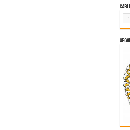
Cari 
Cari
Beri
Lam
di
Sini
ORGAN