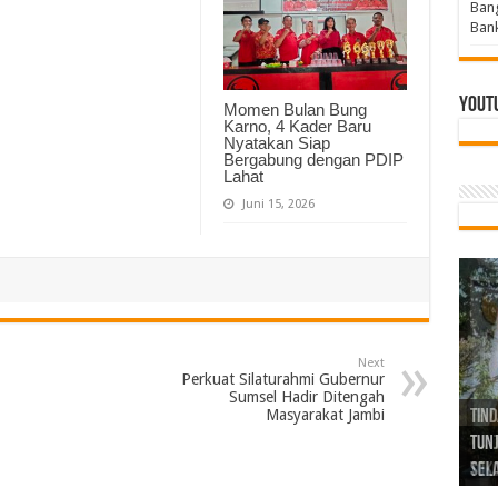
Bang
Bank
Yout
Momen Bulan Bung
Karno, 4 Kader Baru
Nyatakan Siap
Bergabung dengan PDIP
Lahat
Juni 15, 2026
Next
Perkuat Silaturahmi Gubernur
Sumsel Hadir Ditengah
Masyarakat Jambi
Tind
Bang
PGRI
Tunj
Tunt
Ikh
BBHR
Mom
DPC 
Resp
Laku
Pana
Bank
ABPE
Wabu
Tega
ABPE
Duga
Sel
Tok
Ribu
Ter
Siap
Kar
Angg
DPC 
Ena
Dae
Bers
Sum
Gur
Bert
jug