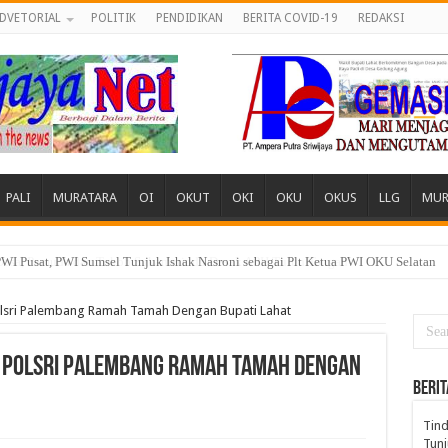
DVETORIAL
POLITIK
PENDIDIKAN
BERITA COVID-19
REDAKSI
PALI
MURATARA
OI
OKUT
OKI
OKU
OKUS
LLG
MUR
 Desa, Pemuda dan Tokoh Sukamerindu Desak APH Turun Tangan
Polsri Palembang Ramah Tamah Dengan Bupati Lahat
n Polsri Palembang Ramah Tamah Dengan
BERIT
Tind
Tunj