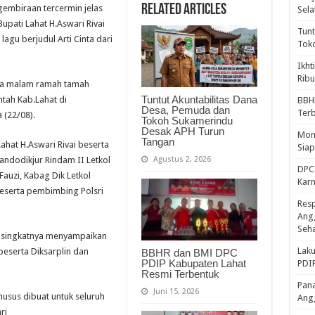
Related Articles
embiraan tercermin jelas
Sela
Bupati Lahat H.Aswari Rivai
Tunt
gu berjudul Arti Cinta dari
Tok
Ikht
Ribu
ra malam ramah tamah
Tuntut Akuntabilitas Dana
tah Kab.Lahat di
BBH
Desa, Pemuda dan
Ter
 (22/08).
Tokoh Sukamerindu
Desak APH Turun
Mome
Tangan
ahat H.Aswari Rivai beserta
Sia
Agustus 2, 2026
andodikjur Rindam II Letkol
DPC 
Fauzi, Kabag Dik Letkol
Kar
beserta pembimbing Polsri
Resp
Ang
Seh
n singkatnya menyampaikan
Laku
 peserta Diksarplin dan
BBHR dan BMI DPC
PDIP Kabupaten Lahat
PDIP
Resmi Terbentuk
Pana
Juni 15, 2026
husus dibuat untuk seluruh
Ang
ri