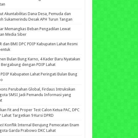
tan
ut Akuntabilitas Dana Desa, Pemuda dan
oh Sukamerindu Desak APH Turun Tangan
iar Memangkas Beban Pengadilan Lewat
an Media Siber
R dan BMI DPC PDIP Kabupaten Lahat Resmi
bentuk
n Bulan Bung Karno, 4 Kader Baru Nyatakan
p Bergabung dengan PDIP Lahat
PDIP Kabupaten Lahat Peringati Bulan Bung
no
ons Perubahan Global, Firdaus Intruksikan
gota SMSI Jadi Pemandu Informasi yang
at
kan Fit and Proper Test Calon Ketua PAC, DPC
 Lahat Targetkan 9 Kursi DPRD
s! Konflik Internal Berujung Pemecatan Enam
gota Garda Prabowo DKC Lahat