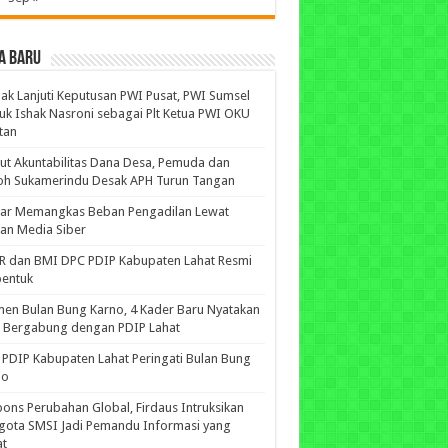
A BARU
ak Lanjuti Keputusan PWI Pusat, PWI Sumsel
uk Ishak Nasroni sebagai Plt Ketua PWI OKU
tan
ut Akuntabilitas Dana Desa, Pemuda dan
oh Sukamerindu Desak APH Turun Tangan
iar Memangkas Beban Pengadilan Lewat
an Media Siber
R dan BMI DPC PDIP Kabupaten Lahat Resmi
bentuk
n Bulan Bung Karno, 4 Kader Baru Nyatakan
p Bergabung dengan PDIP Lahat
PDIP Kabupaten Lahat Peringati Bulan Bung
no
ons Perubahan Global, Firdaus Intruksikan
gota SMSI Jadi Pemandu Informasi yang
at