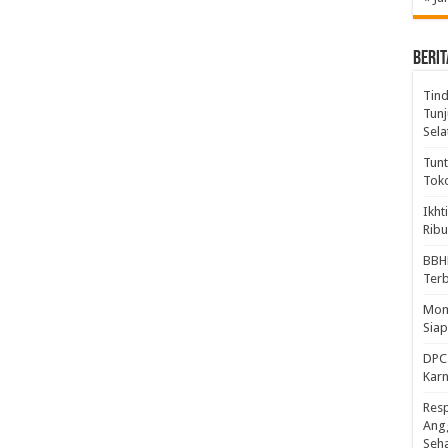
BERIT
Tind
Tunj
Sela
Tunt
Tok
Ikht
Ribu
BBH
Ter
Mome
Sia
DPC 
Kar
Resp
Ang
Seh