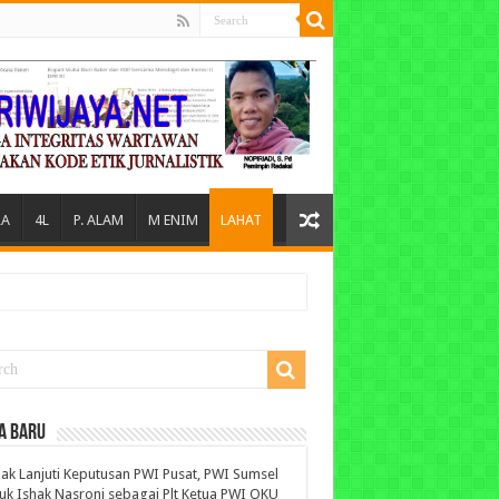
A
4L
P. ALAM
M ENIM
LAHAT
A BARU
ak Lanjuti Keputusan PWI Pusat, PWI Sumsel
uk Ishak Nasroni sebagai Plt Ketua PWI OKU