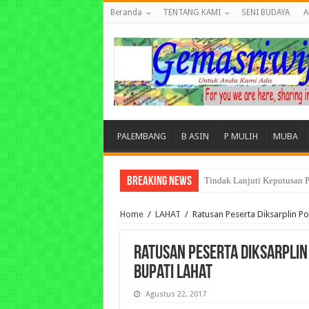
Beranda
TENTANG KAMI
SENI BUDAYA
A
PALEMBANG
B ASIN
P MULIH
MUBA
Breaking News
Tuntut Akuntabilitas Dana
Home
/
LAHAT
/
Ratusan Peserta Diksarplin 
Ratusan Peserta Diksarpli
Bupati Lahat
Agustus 22, 2017