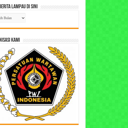
Berita Lampau di Sini
ta
pau
ISASI KAMI