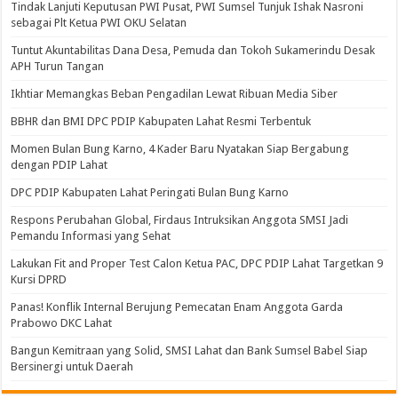
Tindak Lanjuti Keputusan PWI Pusat, PWI Sumsel Tunjuk Ishak Nasroni
sebagai Plt Ketua PWI OKU Selatan
Tuntut Akuntabilitas Dana Desa, Pemuda dan Tokoh Sukamerindu Desak
APH Turun Tangan
Ikhtiar Memangkas Beban Pengadilan Lewat Ribuan Media Siber
BBHR dan BMI DPC PDIP Kabupaten Lahat Resmi Terbentuk
Momen Bulan Bung Karno, 4 Kader Baru Nyatakan Siap Bergabung
dengan PDIP Lahat
DPC PDIP Kabupaten Lahat Peringati Bulan Bung Karno
Respons Perubahan Global, Firdaus Intruksikan Anggota SMSI Jadi
Pemandu Informasi yang Sehat
Lakukan Fit and Proper Test Calon Ketua PAC, DPC PDIP Lahat Targetkan 9
Kursi DPRD
Panas! Konflik Internal Berujung Pemecatan Enam Anggota Garda
Prabowo DKC Lahat
Bangun Kemitraan yang Solid, SMSI Lahat dan Bank Sumsel Babel Siap
Bersinergi untuk Daerah