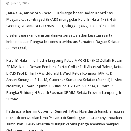
Juli 30, 2017
JAKARTA, Ampera Sumsel –
Keluarga besar Badan Koordinasi
Masyarakat Sumbagsel (BKMS) menggelar Halal Bi Halal 1438 H di
Gedung Nusantara IV DPR/MPR RI, Minggu (30/7). Halal
bi halal ini
diselenggarakan demi terjalinnya persatuan dan kesatuan serta
kebhinnekaan Bangsa Indonesia terkhusus Sumatera Bagian Selatan
(Sumbagsel).
Halal Bi Halal ini di hadiri langsung Ketua MPR RI Dr (HC) Zulkifli Hasan
SE MM, Ketua Dewan Pembina Partai Golkar Ir H Aburizal Bakrie, Ketua
BKMS Prof Dr Jimly Assiddqie SH, Wakil Ketua Komnas HAM RI Dr
Ansori Sinungan SH LL M, Gubernur Sumatera Selatan (Sumsel) H Alex
Noerdin, Gubernur Jambi H Zumi Zola Zulkifli STP MA, Gubernur
Bangka Belitung H Erzaldi Rosman SE MM, Sekda Provinsi Lampung Ir
Sutono.
Pada acara hari ini Gubernur Sumsel H Alex Noerdin di tunjuk langsung
menjadi perwakilan Lima Provinsi di Sumbagsel untuk menyampaikan
sambutan. H Alex Noerdin di tunjuk karena pengalamannya menjadi
Gubernur dua periode.