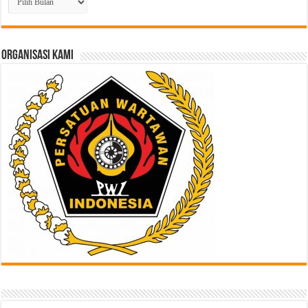
Berita
Lampau
di
Sini
ORGANISASI KAMI