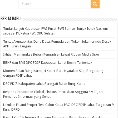
BERITA BARU
Tindak Lanjuti Keputusan PWI Pusat, PWI Sumsel Tunjuk Ishak Nasroni
sebagai Plt Ketua PWI OKU Selatan
Tuntut Akuntabilitas Dana Desa, Pemuda dan Tokoh Sukamerindu Desak
APH Turun Tangan
Ikhtiar Memangkas Beban Pengadilan Lewat Ribuan Media Siber
BBHR dan BMI DPC PDIP Kabupaten Lahat Resmi Terbentuk
Momen Bulan Bung Karno, 4 Kader Baru Nyatakan Siap Bergabung
dengan PDIP Lahat
DPC PDIP Kabupaten Lahat Peringati Bulan Bung Karno
Respons Perubahan Global, Firdaus Intruksikan Anggota SMSI Jadi
Pemandu Informasi yang Sehat
Lakukan Fit and Proper Test Calon Ketua PAC, DPC PDIP Lahat Targetkan 9
Kursi DPRD
Panas! Konflik Internal Berujung Pemecatan Enam Anggota Garda