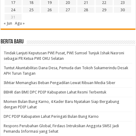
17
18
19
20
21
22
23
24
25
26
27
28
29
30
31
« Jun
Agu »
BERITA BARU
Tindak Lanjuti Keputusan PWI Pusat, PWI Sumsel Tunjuk Ishak Nasroni
sebagai Plt Ketua PWI OKU Selatan
Tuntut Akuntabilitas Dana Desa, Pemuda dan Tokoh Sukamerindu Desak
APH Turun Tangan
Ikhtiar Memangkas Beban Pengadilan Lewat Ribuan Media Siber
BBHR dan BMI DPC PDIP Kabupaten Lahat Resmi Terbentuk
Momen Bulan Bung Karno, 4 Kader Baru Nyatakan Siap Bergabung
dengan PDIP Lahat
DPC PDIP Kabupaten Lahat Peringati Bulan Bung Karno
Respons Perubahan Global, Firdaus Intruksikan Anggota SMSI Jadi
Pemandu Informasi yang Sehat