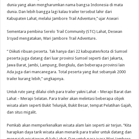
dunia yang akan mengharumkan nama bangsa Indonesia di mata
dunia. Dan lebih bangga lagi kalau trailer tersebut lahir dari
Kabupaten Lahat, melalui Jambore Trail Adventure,’’ ujar Aswari
Sementara pembina Serelo Trail Community (STC) Lahat, Deswan
Irsyad mengatakan, Wari Jambore Trail Adventure.
” Diikuti ribuan peserta. Tak hanya dari 22 kabupaten/kota di Sumsel
peserta juga datang dari luar provinsi Sumsel seperti dari Jakarta,
Jawa Barat, Jambi, Lampung, Bengkulu, dan beberapa provinsi lain
Ada juga dari mancanegara. Total peserta yang ikut sebanyak 2000
trailer kurang lebih,” ungkapnya.
Untuk rute yang dilalui oleh para trailer yakni Lahat – Merapi Barat dan
Lahat – Merapi Selatan. Para trailer akan melintasi beberapa objek
wisata alam seperti Bukit Telunjuk, Bukit Besar, tempat Pelatihan Gajah,
dan situs migalit.
Pemkab akan memperkenalkan wisata alam lain seperti air terjun. “Kita
harapkan daya tarik wisata akan menarik para trailer untuk datang dan
mengajak wisatawan di kab Lahat. Dan untuk para juara Wari Jambore