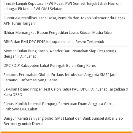
Tindak Lanjuti Keputusan PWI Pusat, PWI Sumsel Tunjuk Ishak Nasroni
sebagai Plt Ketua PWI OKU Selatan
Tuntut Akuntabilitas Dana Desa, Pemuda dan Tokoh Sukamerindu Desak
APH Turun Tangan
Ikhtiar Memangkas Beban Pengadilan Lewat Ribuan Media Siber
BBHR dan BMI DPC PDIP Kabupaten Lahat Resmi Terbentuk
Momen Bulan Bung Karno, 4 Kader Baru Nyatakan Siap Bergabung
dengan PDIP Lahat
DPC PDIP Kabupaten Lahat Peringati Bulan Bung Karno
Respons Perubahan Global, Firdaus Intruksikan Anggota SMSI Jadi
Pemandu Informasi yang Sehat
Lakukan Fit and Proper Test Calon Ketua PAC, DPC PDIP Lahat Targetkan 9
Kursi DPRD
Panas! Konflik Internal Berujung Pemecatan Enam Anggota Garda
Prabowo DKC Lahat
Bangun Kemitraan yang Solid, SMSI Lahat dan Bank Sumsel Babel Siap
Bersinergi untuk Daerah