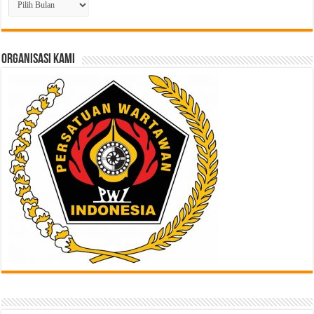
Berita
Lampau
di
Sini
ORGANISASI KAMI