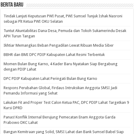
BERITA BARU
Tindak Lanjuti Keputusan PWI Pusat, PWI Sumsel Tunjuk Ishak Nasroni
sebagai Plt Ketua PWI OKU Selatan
Tuntut Akuntabilitas Dana Desa, Pemuda dan Tokoh Sukamerindu Desak
APH Turun Tangan
Ikhtiar Memangkas Beban Pengadilan Lewat Ribuan Media Siber
BBHR dan BMI DPC PDIP Kabupaten Lahat Resmi Terbentuk
Momen Bulan Bung Karno, 4 Kader Baru Nyatakan Siap Bergabung
dengan PDIP Lahat
DPC PDIP Kabupaten Lahat Peringati Bulan Bung Karno
Respons Perubahan Global, Firdaus Intruksikan Anggota SMSI Jadi
Pemandu Informasi yang Sehat
Lakukan Fit and Proper Test Calon Ketua PAC, DPC PDIP Lahat Targetkan 9
Kursi DPRD
Panas! Konflik Internal Berujung Pemecatan Enam Anggota Garda
Prabowo DKC Lahat
Bangun Kemitraan yang Solid, SMSI Lahat dan Bank Sumsel Babel Siap