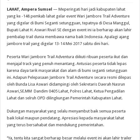
LAHAT, Ampera Sumsel
— Meperingati hari jadi kabupaten lahat
yang ke -148 pemkab lahat gelar event Wari Jambore Trail Adventure
yang digelar di Bumi Seganti setungguan, tepatnya di Desa Manggul,
Bupati Lahat H. Aswari Riva’i SE dengan event ini ia berharap akan lahir
pembalap trail dunia membawa nama baik Indonesia. Apalagi ajang
jambore trail yang digelar 13-14 Mei 2017 sabtu dini hari.
Peserta Wari Jambore Trail Adventura diikuti ribuan peserta ikut dan
menjajal track yang penuh menantang. Antusias peserta tidak lepas
karena daya tarik masyarakat dan alam di bumi seganti setungguan
ini. Adapun Pelepasaan Jambore Trail Adventure secara resmi dilepas
oleh Bunda Lisa Aswari didampingi oleh Sekretaris Daerah Nasrun
Aswari,SE.MM Dandim 0405 Lahat, Polres Lahat, Ketua Pengadilan
Lahat dan selruh OPD dilingkungan Pemerintah Kabupaten Lahat.
Dukungan masyarakat yang selalu menyambut baik semua peserta
baik lokal maupun pendatang. Apresiasi kepada masyarakat lahat
yang terus bersahabat dan mendukung pemerintahan.
‘’Ya, tentu kita sangat berharap besar melalui event ini akan lahir trailer