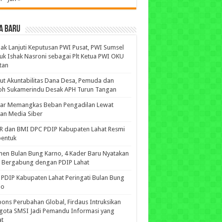
A BARU
ak Lanjuti Keputusan PWI Pusat, PWI Sumsel
uk Ishak Nasroni sebagai Plt Ketua PWI OKU
tan
ut Akuntabilitas Dana Desa, Pemuda dan
oh Sukamerindu Desak APH Turun Tangan
iar Memangkas Beban Pengadilan Lewat
an Media Siber
R dan BMI DPC PDIP Kabupaten Lahat Resmi
bentuk
n Bulan Bung Karno, 4 Kader Baru Nyatakan
p Bergabung dengan PDIP Lahat
PDIP Kabupaten Lahat Peringati Bulan Bung
no
ons Perubahan Global, Firdaus Intruksikan
gota SMSI Jadi Pemandu Informasi yang
at