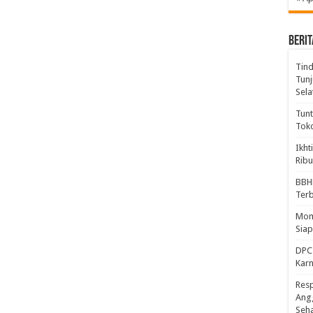
BERIT
Tind
Tunj
Sela
Tunt
Tok
Ikht
Ribu
BBH
Ter
Mome
Sia
DPC 
Kar
Resp
Ang
Seh