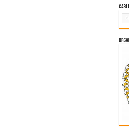
Cari 
Cari
Beri
Lam
di
Sini
ORGAN