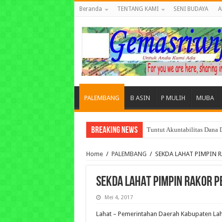
Beranda
TENTANG KAMI
SENI BUDAYA
A
PALEMBANG
B ASIN
P MULIH
MUBA
Breaking News
Tuntut Akuntabilitas Dana
Home
/
PALEMBANG
/
SEKDA LAHAT PIMPIN R
SEKDA LAHAT PIMPIN RAKOR P
Mei 4, 2017
Lahat – Pemerintahan Daerah Kabupaten Lahat