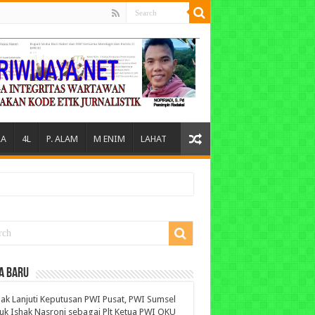
A
4L
P. ALAM
M ENIM
LAHAT
A BARU
ak Lanjuti Keputusan PWI Pusat, PWI Sumsel
uk Ishak Nasroni sebagai Plt Ketua PWI OKU