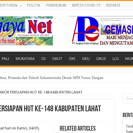
DVETORIAL
POLITIK
PENDIDIKAN
BERITA COVID-19
REDAKSI
PALI
MURATARA
OI
OKUT
OKI
OKU
OKUS
LLG
MUR
 Desa, Pemuda dan Tokoh Sukamerindu Desak APH Turun Tangan
AKOR PERSIAPAN HUT KE-148 KABUPATEN LAHAT
ERSIAPAN HUT KE-148 KABUPATEN LAHAT
BERIT
Tind
Related Articles
 hari ini Kamis, 04/05,
Tunj