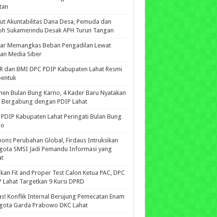
tan
ut Akuntabilitas Dana Desa, Pemuda dan
oh Sukamerindu Desak APH Turun Tangan
iar Memangkas Beban Pengadilan Lewat
an Media Siber
R dan BMI DPC PDIP Kabupaten Lahat Resmi
bentuk
n Bulan Bung Karno, 4 Kader Baru Nyatakan
p Bergabung dengan PDIP Lahat
PDIP Kabupaten Lahat Peringati Bulan Bung
no
ons Perubahan Global, Firdaus Intruksikan
gota SMSI Jadi Pemandu Informasi yang
at
kan Fit and Proper Test Calon Ketua PAC, DPC
 Lahat Targetkan 9 Kursi DPRD
s! Konflik Internal Berujung Pemecatan Enam
gota Garda Prabowo DKC Lahat