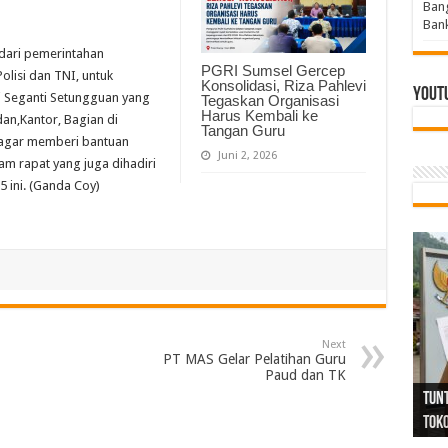
Bang
Bank
 dari pemerintahan
PGRI Sumsel Gercep
olisi dan TNI, untuk
Konsolidasi, Riza Pahlevi
Yout
 Seganti Setungguan yang
Tegaskan Organisasi
Harus Kembali ke
dan,Kantor, Bagian di
Tangan Guru
 agar memberi bantuan
Juni 2, 2026
am rapat yang juga dihadiri
5 ini. (Ganda Coy)
Next
PT MAS Gelar Pelatihan Guru
Tind
Bang
PGRI
Paud dan TK
Tunj
Tunt
Ikh
BBHR
Mom
DPC 
Resp
Laku
Pana
Bank
ABPE
Wabu
Tega
ABPE
Duga
Sel
Tok
Ribu
Ter
Siap
Kar
Angg
DPC 
Ena
Dae
Bers
Sum
Gur
Bert
jug