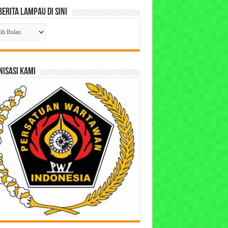
Berita Lampau di Sini
ta
pau
ISASI KAMI