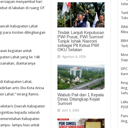
ersiapan menyambut hari
Sela
ebut di lakukan di ruang Of
Tunt
Tok
 Daerah Kabupaten Lahat
Ikht
Ribu
Tindak Lanjuti Keputusan
i para Asisten dilingkungan
PWI Pusat, PWI Sumsel
Tunjuk Ishak Nasroni
BBH
sebagai Plt Ketua PWI
Ter
OKU Selatan
aian kegiatan untuk
Mome
Agustus 4, 2026
paten Lahat yang ke 148
Sia
sanakan, diantaranya
DPC 
Kar
adi Kabupaten Lahat,
Resp
irkan artis Ibu Kota Anisa
Ang
Seh
n Lahat.” terang Ramsi.
Wabub Pali dan 1 Kepala
Dinas Ditangkap Kejati
Laku
Sumsel
Seketaris Daerah Kabupaten
PDIP
Juni 3, 2026
engimbau kepada seluruh
Pana
 Pemerintahan Kabupaten
Ang
 lampu- lampu hias untuk