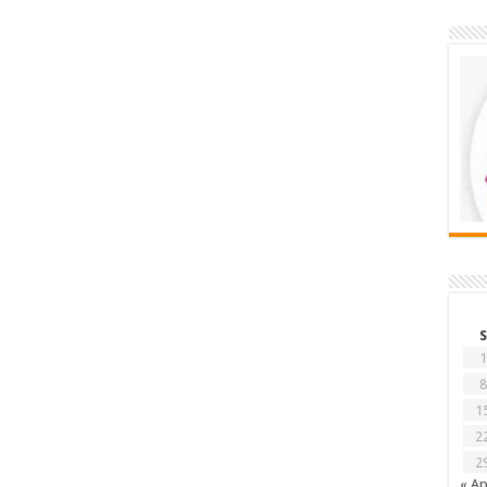
S
1
8
1
2
2
« Ap