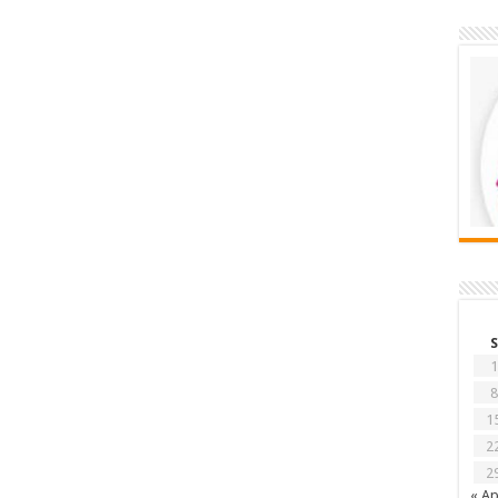
S
1
8
1
2
2
« Ap