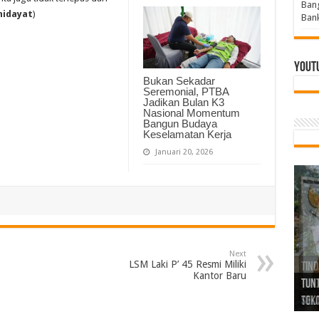
Bang
hidayat
)
Bank
Yout
Bukan Sekadar
Seremonial, PTBA
Jadikan Bulan K3
Nasional Momentum
Bangun Budaya
Keselamatan Kerja
Januari 20, 2026
Next
LSM Laki P’ 45 Resmi Miliki
Tind
Bang
PGRI
Kantor Baru
Tunj
Tunt
Ikh
BBHR
Mom
DPC 
Resp
Laku
Pana
Bank
ABPE
Wabu
Tega
ABPE
Duga
Sel
Tok
Ribu
Ter
Siap
Kar
Angg
DPC 
Ena
Dae
Bers
Sum
Gur
Bert
jug