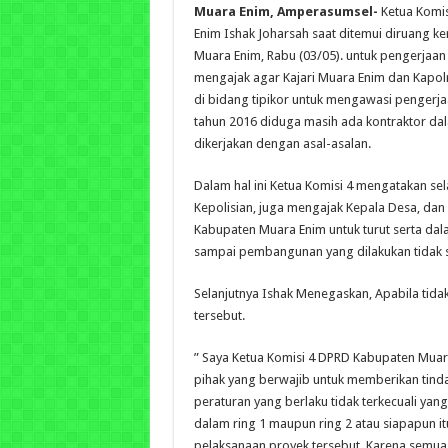
Muara Enim, Amperasumsel-
Ketua Komi
Enim Ishak Joharsah saat ditemui diruang k
Muara Enim, Rabu (03/05). untuk pengerjaan 
mengajak agar Kajari Muara Enim dan Kapol
di bidang tipikor untuk mengawasi pengerja
tahun 2016 diduga masih ada kontraktor d
dikerjakan dengan asal-asalan.
Dalam hal ini Ketua Komisi 4 mengatakan sel
Kepolisian, juga mengajak Kepala Desa, da
Kabupaten Muara Enim untuk turut serta da
sampai pembangunan yang dilakukan tidak 
Selanjutnya Ishak Menegaskan, Apabila tida
tersebut.
” Saya Ketua Komisi 4 DPRD Kabupaten Mua
pihak yang berwajib untuk memberikan tin
peraturan yang berlaku tidak terkecuali yang
dalam ring 1 maupun ring 2 atau siapapun it
pelaksanaan proyek tersebut. Karena semua i