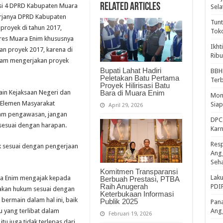
Related Articles
si 4 DPRD Kabupaten Muara
Sela
erjanya DPRD Kabupaten
Tunt
proyek di tahun 2017,
Tok
res Muara Enim khususnya
Ikht
an proyek 2017, karena di
Ribu
alam mengerjakan proyek
Bupati Lahat Hadiri
BBH
Peletakan Batu Pertama
Ter
Proyek Hilirisasi Batu
Bara di Muara Enim
ain Kejaksaan Negeri dan
Mome
n Elemen Masyarakat
Sia
April 29, 2026
lam pengawasan, jangan
DPC 
sesuai dengan harapan.
Kar
Resp
k sesuai dengan pengerjaan
Ang
Seh
Komitmen Transparansi
Laku
ra Enim mengajak kepada
Berbuah Prestasi, PTBA
Raih Anugerah
PDIP
dakan hukum sesuai dengan
Keterbukaan Informasi
 bermain dalam hal ini, baik
Publik 2025
Pana
u yang terlibat dalam
Ang
Februari 19, 2026
tu juga tidak terlepas dari