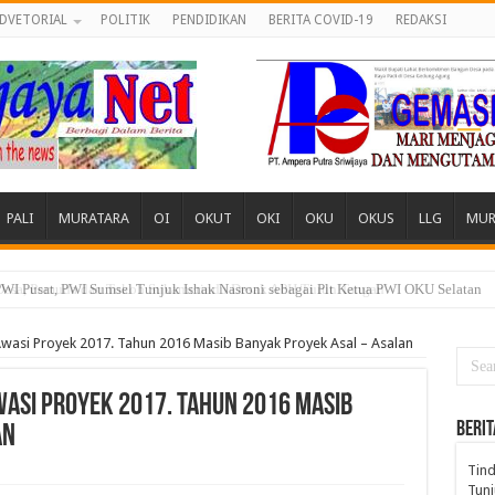
DVETORIAL
POLITIK
PENDIDIKAN
BERITA COVID-19
REDAKSI
PALI
MURATARA
OI
OKUT
OKI
OKU
OKUS
LLG
MUR
 Desa, Pemuda dan Tokoh Sukamerindu Desak APH Turun Tangan
wasi Proyek 2017. Tahun 2016 Masib Banyak Proyek Asal – Asalan
wasi Proyek 2017. Tahun 2016 Masib
BERIT
an
Tind
Tunj