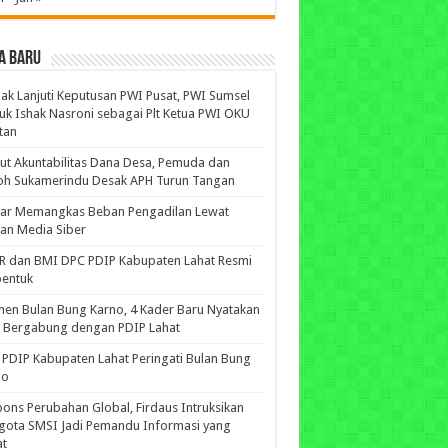
A BARU
ak Lanjuti Keputusan PWI Pusat, PWI Sumsel
uk Ishak Nasroni sebagai Plt Ketua PWI OKU
tan
ut Akuntabilitas Dana Desa, Pemuda dan
oh Sukamerindu Desak APH Turun Tangan
iar Memangkas Beban Pengadilan Lewat
an Media Siber
R dan BMI DPC PDIP Kabupaten Lahat Resmi
bentuk
n Bulan Bung Karno, 4 Kader Baru Nyatakan
p Bergabung dengan PDIP Lahat
PDIP Kabupaten Lahat Peringati Bulan Bung
no
ons Perubahan Global, Firdaus Intruksikan
gota SMSI Jadi Pemandu Informasi yang
at