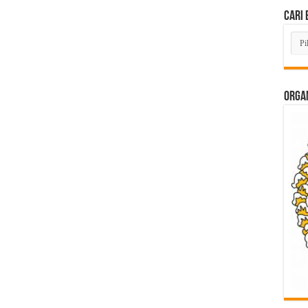
Cari 
Cari
Beri
Lam
di
Sini
ORGAN