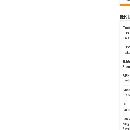
BERIT
Tind
Tunj
Sela
Tunt
Tok
Ikht
Ribu
BBH
Ter
Mome
Sia
DPC 
Kar
Resp
Ang
Seh