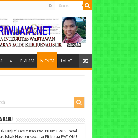
A
4L
P. ALAM
M ENIM
LAHAT
A BARU
ak Lanjuti Keputusan PWI Pusat, PWI Sumsel
uk Ishak Nasroni sebagai Plt Ketua PWI OKU