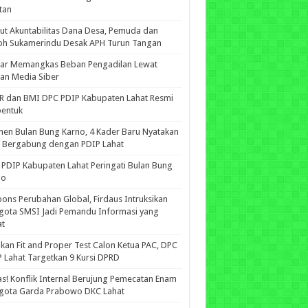
tan
ut Akuntabilitas Dana Desa, Pemuda dan
oh Sukamerindu Desak APH Turun Tangan
iar Memangkas Beban Pengadilan Lewat
an Media Siber
R dan BMI DPC PDIP Kabupaten Lahat Resmi
bentuk
n Bulan Bung Karno, 4 Kader Baru Nyatakan
p Bergabung dengan PDIP Lahat
PDIP Kabupaten Lahat Peringati Bulan Bung
no
ons Perubahan Global, Firdaus Intruksikan
gota SMSI Jadi Pemandu Informasi yang
at
kan Fit and Proper Test Calon Ketua PAC, DPC
 Lahat Targetkan 9 Kursi DPRD
s! Konflik Internal Berujung Pemecatan Enam
gota Garda Prabowo DKC Lahat