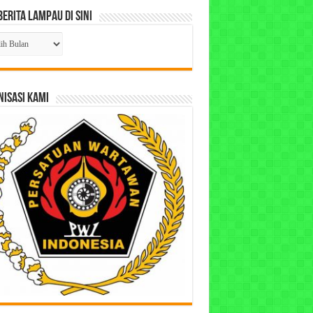
Berita Lampau di Sini
ta
pau
ISASI KAMI