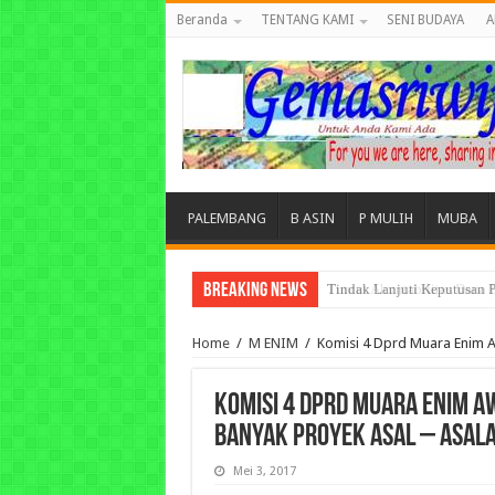
Beranda
TENTANG KAMI
SENI BUDAYA
A
PALEMBANG
B ASIN
P MULIH
MUBA
Breaking News
Tuntut Akuntabilitas Dana
Home
/
M ENIM
/
Komisi 4 Dprd Muara Enim A
Komisi 4 Dprd Muara Enim A
Banyak Proyek Asal – Asal
Mei 3, 2017