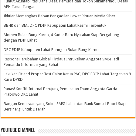
Tuntut Akuntabilitas Dana Desa, Pemuda dan Tokoh Sukamerindu Desak
APH Turun Tangan
Ikhtiar Memangkas Beban Pengadilan Lewat Ribuan Media Siber
BBHR dan BMI DPC PDIP Kabupaten Lahat Resmi Terbentuk
Momen Bulan Bung Karno, 4 Kader Baru Nyatakan Siap Bergabung
dengan PDIP Lahat
DPC PDIP Kabupaten Lahat Peringati Bulan Bung Karno
Respons Perubahan Global, Firdaus Intruksikan Anggota SMSI Jadi
Pemandu Informasi yang Sehat
Lakukan Fit and Proper Test Calon Ketua PAC, DPC PDIP Lahat Targetkan 9
Kursi DPRD
Panas! Konflik Internal Berujung Pemecatan Enam Anggota Garda
Prabowo DKC Lahat
Bangun Kemitraan yang Solid, SMSI Lahat dan Bank Sumsel Babel Siap
Bersinergi untuk Daerah
Youtube Channel