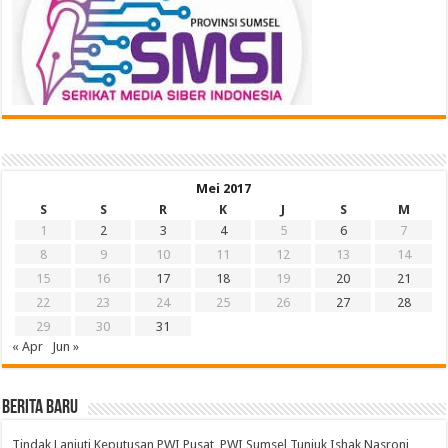
Mei 2017
S
S
R
K
J
S
M
1
2
3
4
5
6
7
8
9
10
11
12
13
14
15
16
17
18
19
20
21
22
23
24
25
26
27
28
29
30
31
« Apr
Jun »
BERITA BARU
Tindak Lanjuti Keputusan PWI Pusat, PWI Sumsel Tunjuk Ishak Nasroni