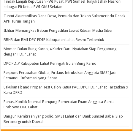
Tindak Lanjuti Keputusan PWI Pusat, PWI Sumsel Tunjuk Ishak Nasroni
sebagai Plt Ketua PWI OKU Selatan
Tuntut Akuntabilitas Dana Desa, Pemuda dan Tokoh Sukamerindu Desak
APH Turun Tangan
Ikhtiar Memangkas Beban Pengadilan Lewat Ribuan Media Siber
BBHR dan BMI DPC PDIP Kabupaten Lahat Resmi Terbentuk
Momen Bulan Bung Karno, 4 Kader Baru Nyatakan Siap Bergabung
dengan PDIP Lahat
DPC PDIP Kabupaten Lahat Peringati Bulan Bung Karno
Respons Perubahan Global, Firdaus Intruksikan Anggota SMSI Jadi
Pemandu Informasi yang Sehat
Lakukan Fit and Proper Test Calon Ketua PAC, DPC PDIP Lahat Targetkan 9
Kursi DPRD
Panas! Konflik Internal Berujung Pemecatan Enam Anggota Garda
Prabowo DKC Lahat
Bangun Kemitraan yang Solid, SMSI Lahat dan Bank Sumsel Babel Siap
Bersinergi untuk Daerah