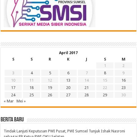
April 2017
S
S
R
K
J
S
M
1
2
3
4
5
6
7
8
9
10
11
12
13
14
15
16
17
18
19
20
21
22
23
24
25
26
27
28
29
30
« Mar
Mei »
BERITA BARU
Tindak Lanjuti Keputusan PWI Pusat, PWI Sumsel Tunjuk Ishak Nasroni
sebagai Plt Ketua PWI OKU Selatan