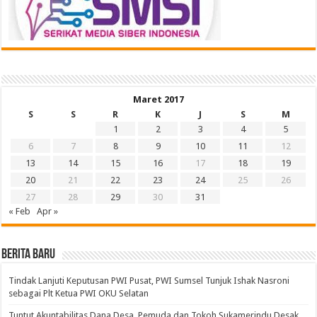
Maret 2017
S
S
R
K
J
S
M
1
2
3
4
5
6
7
8
9
10
11
12
13
14
15
16
17
18
19
20
21
22
23
24
25
26
27
28
29
30
31
« Feb
Apr »
BERITA BARU
Tindak Lanjuti Keputusan PWI Pusat, PWI Sumsel Tunjuk Ishak Nasroni
sebagai Plt Ketua PWI OKU Selatan
Tuntut Akuntabilitas Dana Desa, Pemuda dan Tokoh Sukamerindu Desak