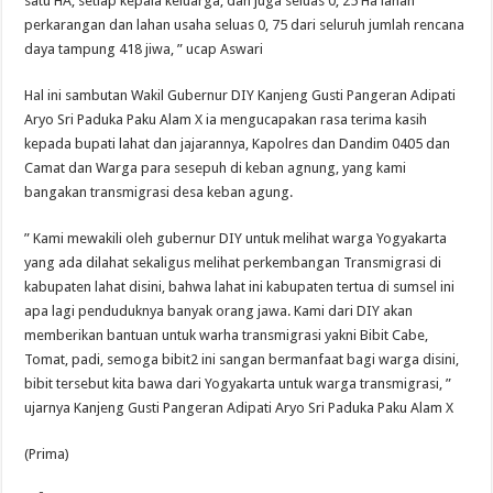
satu HA, setiap kepala keluarga, dan juga seluas 0, 25 Ha lahan
perkarangan dan lahan usaha seluas 0, 75 dari seluruh jumlah rencana
daya tampung 418 jiwa, ” ucap Aswari
Hal ini sambutan Wakil Gubernur DIY Kanjeng Gusti Pangeran Adipati
Aryo Sri Paduka Paku Alam X ia mengucapakan rasa terima kasih
kepada bupati lahat dan jajarannya, Kapolres dan Dandim 0405 dan
Camat dan Warga para sesepuh di keban agnung, yang kami
bangakan transmigrasi desa keban agung.
” Kami mewakili oleh gubernur DIY untuk melihat warga Yogyakarta
yang ada dilahat sekaligus melihat perkembangan Transmigrasi di
kabupaten lahat disini, bahwa lahat ini kabupaten tertua di sumsel ini
apa lagi penduduknya banyak orang jawa. Kami dari DIY akan
memberikan bantuan untuk warha transmigrasi yakni Bibit Cabe,
Tomat, padi, semoga bibit2 ini sangan bermanfaat bagi warga disini,
bibit tersebut kita bawa dari Yogyakarta untuk warga transmigrasi, ”
ujarnya Kanjeng Gusti Pangeran Adipati Aryo Sri Paduka Paku Alam X
(Prima)