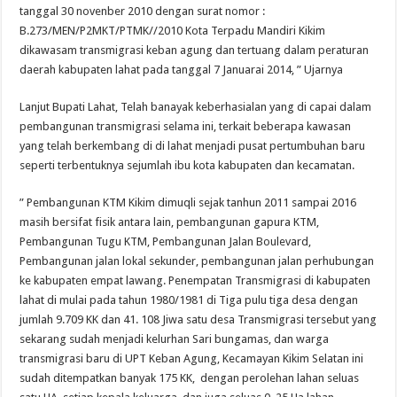
tanggal 30 novenber 2010 dengan surat nomor :
B.273/MEN/P2MKT/PTMK//2010 Kota Terpadu Mandiri Kikim
dikawasam transmigrasi keban agung dan tertuang dalam peraturan
daerah kabupaten lahat pada tanggal 7 Januarai 2014, ” Ujarnya
Lanjut Bupati Lahat, Telah banayak keberhasialan yang di capai dalam
pembangunan transmigrasi selama ini, terkait beberapa kawasan
yang telah berkembang di di lahat menjadi pusat pertumbuhan baru
seperti terbentuknya sejumlah ibu kota kabupaten dan kecamatan.
” Pembangunan KTM Kikim dimuqli sejak tanhun 2011 sampai 2016
masih bersifat fisik antara lain, pembangunan gapura KTM,
Pembangunan Tugu KTM, Pembangunan Jalan Boulevard,
Pembangunan jalan lokal sekunder, pembangunan jalan perhubungan
ke kabupaten empat lawang. Penempatan Transmigrasi di kabupaten
lahat di mulai pada tahun 1980/1981 di Tiga pulu tiga desa dengan
jumlah 9.709 KK dan 41. 108 Jiwa satu desa Transmigrasi tersebut yang
sekarang sudah menjadi kelurhan Sari bungamas, dan warga
transmigrasi baru di UPT Keban Agung, Kecamayan Kikim Selatan ini
sudah ditempatkan banyak 175 KK, dengan perolehan lahan seluas