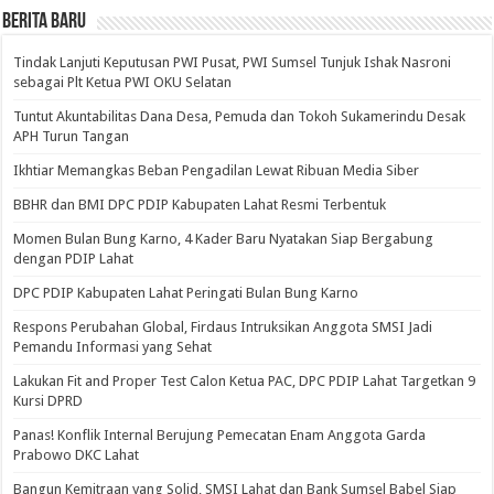
BERITA BARU
Tindak Lanjuti Keputusan PWI Pusat, PWI Sumsel Tunjuk Ishak Nasroni
sebagai Plt Ketua PWI OKU Selatan
Tuntut Akuntabilitas Dana Desa, Pemuda dan Tokoh Sukamerindu Desak
APH Turun Tangan
Ikhtiar Memangkas Beban Pengadilan Lewat Ribuan Media Siber
BBHR dan BMI DPC PDIP Kabupaten Lahat Resmi Terbentuk
Momen Bulan Bung Karno, 4 Kader Baru Nyatakan Siap Bergabung
dengan PDIP Lahat
DPC PDIP Kabupaten Lahat Peringati Bulan Bung Karno
Respons Perubahan Global, Firdaus Intruksikan Anggota SMSI Jadi
Pemandu Informasi yang Sehat
Lakukan Fit and Proper Test Calon Ketua PAC, DPC PDIP Lahat Targetkan 9
Kursi DPRD
Panas! Konflik Internal Berujung Pemecatan Enam Anggota Garda
Prabowo DKC Lahat
Bangun Kemitraan yang Solid, SMSI Lahat dan Bank Sumsel Babel Siap