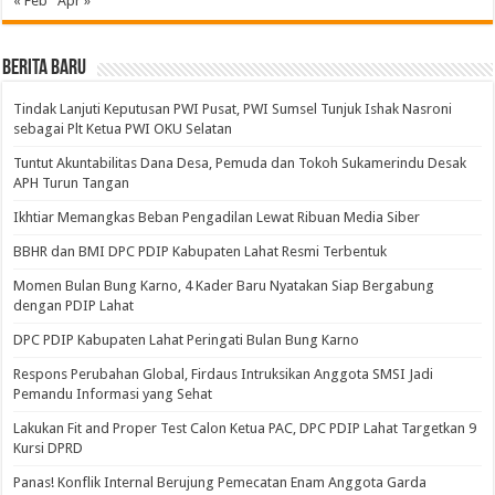
« Feb
Apr »
BERITA BARU
Tindak Lanjuti Keputusan PWI Pusat, PWI Sumsel Tunjuk Ishak Nasroni
sebagai Plt Ketua PWI OKU Selatan
Tuntut Akuntabilitas Dana Desa, Pemuda dan Tokoh Sukamerindu Desak
APH Turun Tangan
Ikhtiar Memangkas Beban Pengadilan Lewat Ribuan Media Siber
BBHR dan BMI DPC PDIP Kabupaten Lahat Resmi Terbentuk
Momen Bulan Bung Karno, 4 Kader Baru Nyatakan Siap Bergabung
dengan PDIP Lahat
DPC PDIP Kabupaten Lahat Peringati Bulan Bung Karno
Respons Perubahan Global, Firdaus Intruksikan Anggota SMSI Jadi
Pemandu Informasi yang Sehat
Lakukan Fit and Proper Test Calon Ketua PAC, DPC PDIP Lahat Targetkan 9
Kursi DPRD
Panas! Konflik Internal Berujung Pemecatan Enam Anggota Garda