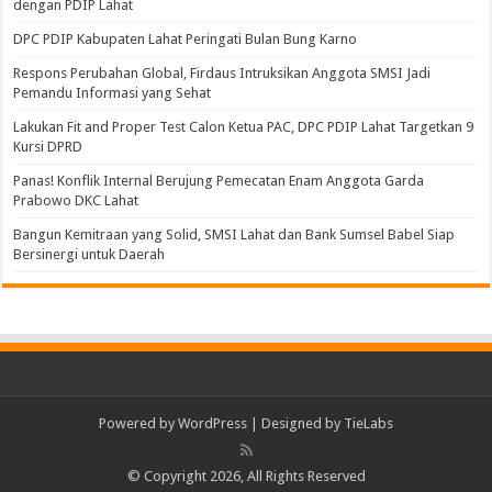
dengan PDIP Lahat
DPC PDIP Kabupaten Lahat Peringati Bulan Bung Karno
Respons Perubahan Global, Firdaus Intruksikan Anggota SMSI Jadi
Pemandu Informasi yang Sehat
Lakukan Fit and Proper Test Calon Ketua PAC, DPC PDIP Lahat Targetkan 9
Kursi DPRD
Panas! Konflik Internal Berujung Pemecatan Enam Anggota Garda
Prabowo DKC Lahat
Bangun Kemitraan yang Solid, SMSI Lahat dan Bank Sumsel Babel Siap
Bersinergi untuk Daerah
Powered by
WordPress
| Designed by
TieLabs
© Copyright 2026, All Rights Reserved