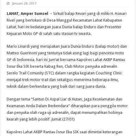
Januari 28, 2017
LAHAT, Amper Sumsel
– Sirkuit balap Revari yang di miliki H. Aswari
Riva’i yang berlokasi di Desa Manggul Kecamatan Lahat Kabupaten
Lahat, hari ini kedatangan Juara Dunia balap Enduro dan Presenter
Kejuaran Moto GP di salah satu stasiun tv swasta.
Mario Linardi yang merupakan Juara Dunia Enduro (balap motor) dan
Matteo Guerinoni yang tentunya tidak asing lagi bagi pencinta moto
GP di Indonesia, hari ini Jum’at bersama Kapolres Lahat AKBP Rantau
Isnur Eka SIK beserta Kabag Ren, Club Motor penyuka adrenalin
Serelo Trail Comunity (STC) dalam rangka kegiatan Couching Clinic
menjajal trek motor trail dan sekaligus menerima beberapa ilmu,
teknik dalam berkendara yang baik dari sang juara dunia.
Dengan tema “Santun Di Aspal Liar di Hutan, Jaga Keselamatan dan
Keamanan Anda Dalam Berkendara” diharapkan para penggila motor
dan penyuka olah raga uji adrenalin, dapat menumpahkan hobinya
kearah yang lebih positif. Jumat (27/01)
Kapolres Lahat AKBP Rantau Isnur Eka SIK saat dimintai keterangan