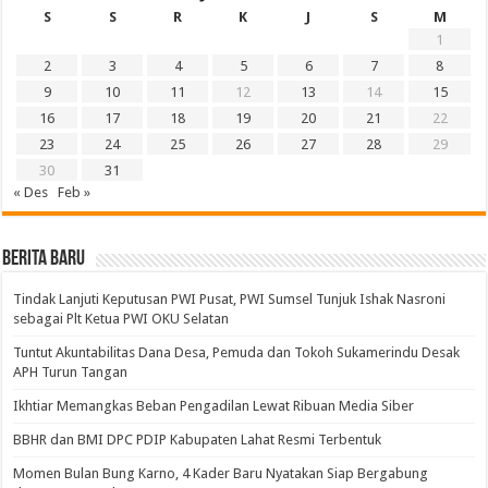
S
S
R
K
J
S
M
1
2
3
4
5
6
7
8
9
10
11
12
13
14
15
16
17
18
19
20
21
22
23
24
25
26
27
28
29
30
31
« Des
Feb »
BERITA BARU
Tindak Lanjuti Keputusan PWI Pusat, PWI Sumsel Tunjuk Ishak Nasroni
sebagai Plt Ketua PWI OKU Selatan
Tuntut Akuntabilitas Dana Desa, Pemuda dan Tokoh Sukamerindu Desak
APH Turun Tangan
Ikhtiar Memangkas Beban Pengadilan Lewat Ribuan Media Siber
BBHR dan BMI DPC PDIP Kabupaten Lahat Resmi Terbentuk
Momen Bulan Bung Karno, 4 Kader Baru Nyatakan Siap Bergabung