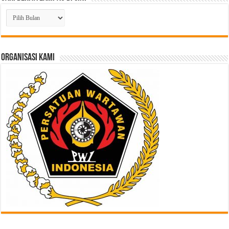
Cari
Berita
Lampau
di
Sini
ORGANISASI KAMI