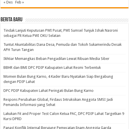
« Des
Feb »
BERITA BARU
Tindak Lanjuti Keputusan PWI Pusat, PWI Sumsel Tunjuk Ishak Nasroni
sebagai Plt Ketua PWI OKU Selatan
Tuntut Akuntabilitas Dana Desa, Pemuda dan Tokoh Sukamerindu Desak
APH Turun Tangan
Ikhtiar Memangkas Beban Pengadilan Lewat Ribuan Media Siber
BBHR dan BMI DPC PDIP Kabupaten Lahat Resmi Terbentuk
Momen Bulan Bung Karno, 4 Kader Baru Nyatakan Siap Bergabung
dengan PDIP Lahat
DPC PDIP Kabupaten Lahat Peringati Bulan Bung Karno
Respons Perubahan Global, Firdaus Intruksikan Anggota SMSI Jadi
Pemandu Informasi yang Sehat
Lakukan Fit and Proper Test Calon Ketua PAC, DPC PDIP Lahat Targetkan 9
Kursi DPRD
Panas! Konflik Internal Berujung Pemecatan Enam Anggota Garda