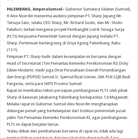
PALEMBANG, AmperaSumsel–
Gubernur Sumatera Selatan (Sumsel),
H Alex Noerdin menerima audensi pimpinan PT. Sharp Jepang Mr.
Tatsuya Sato, selaku CEO Sharp, Mr. Richard Susilo, dan Mr. Shoko
Fukahori, terkait mengenai proyek Pembangkit Listrik Tenaga Surya
(PLTS) kerjasama Pemerintah Sumsel dengan Jepang melalui PT.
Sharp. Pertemuan berlangsung di Griya Agung Palembang, Rabu
(11/1).
Pimpinan PT. Sharp hadir dalam kesempatan ini bersama dengan
Head of Secretariat (Tim Pemantau Kemenko Perekonomian RI) Dicky
Edwin Hindarto. Hadir juga Dirut Perusahaan Daerah Pertambangan
dan Energi (PDPDE) Sumsel Ir. Sjamsul Rizal Usman, GM. PLN S2JB Budi
Pangestu, serta para SKPD Provinsi Sumsel
Rapat ini membahas teknis persiapan pembangunan PLTS oleh pihak
Sharp di kawasan Jakabaring Palembang berkapasitas 1,6 Megawatt.
Melalui rapat ini Gubernur Sumsel Alex Noerdin mengharapkan
dukungan penuh yang berkelanjutan dari Institusi pemerintah pusat
yakni Tim Pemantau Kemenko Perekonomian RI, agar pembangunan
PLTS ini dapat berjalan lancar.
“Kalau diikuti dari pembahasan bersama di rapat ini, tidak ada lagi
permasalahan yang berat, dan terus berjalan dengan baik. Saya