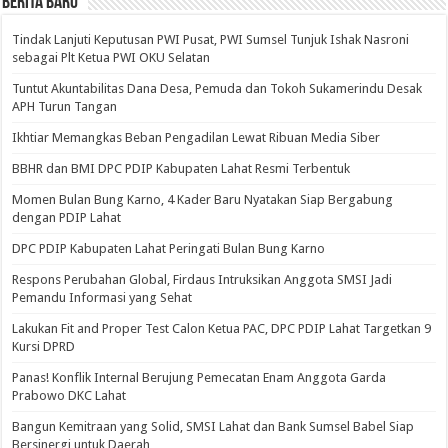
BERITA BARU
Tindak Lanjuti Keputusan PWI Pusat, PWI Sumsel Tunjuk Ishak Nasroni
sebagai Plt Ketua PWI OKU Selatan
Tuntut Akuntabilitas Dana Desa, Pemuda dan Tokoh Sukamerindu Desak
APH Turun Tangan
Ikhtiar Memangkas Beban Pengadilan Lewat Ribuan Media Siber
BBHR dan BMI DPC PDIP Kabupaten Lahat Resmi Terbentuk
Momen Bulan Bung Karno, 4 Kader Baru Nyatakan Siap Bergabung
dengan PDIP Lahat
DPC PDIP Kabupaten Lahat Peringati Bulan Bung Karno
Respons Perubahan Global, Firdaus Intruksikan Anggota SMSI Jadi
Pemandu Informasi yang Sehat
Lakukan Fit and Proper Test Calon Ketua PAC, DPC PDIP Lahat Targetkan 9
Kursi DPRD
Panas! Konflik Internal Berujung Pemecatan Enam Anggota Garda
Prabowo DKC Lahat
Bangun Kemitraan yang Solid, SMSI Lahat dan Bank Sumsel Babel Siap
Bersinergi untuk Daerah