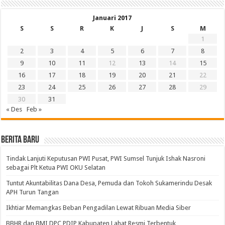
Januari 2017
S
S
R
K
J
S
M
1
2
3
4
5
6
7
8
9
10
11
12
13
14
15
16
17
18
19
20
21
22
23
24
25
26
27
28
29
30
31
« Des
Feb »
BERITA BARU
Tindak Lanjuti Keputusan PWI Pusat, PWI Sumsel Tunjuk Ishak Nasroni
sebagai Plt Ketua PWI OKU Selatan
Tuntut Akuntabilitas Dana Desa, Pemuda dan Tokoh Sukamerindu Desak
APH Turun Tangan
Ikhtiar Memangkas Beban Pengadilan Lewat Ribuan Media Siber
BBHR dan BMI DPC PDIP Kabupaten Lahat Resmi Terbentuk