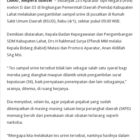
LAHAT, Ampera Sumsel
– Sebanyak 235 Aparatur Sipil Negara (ASN)
eselon II dan III di lingkungan Pemerintah Daerah (Pemda) Kabupaten
Lahat melakukan pengambilan sampel urine di pusatkan di Rumah
Sakit Umum Daerah (RSUD), Rabu (4/1), sekitar pukul 09.00 WIB.
Demikian diutarakan, Kepala Badan Kepegawaian dan Pengembangan
SDM Kabupaten Lahat, Drs H Rakhmad Surya Effendi MM melalui
Kepala Bidang (Kabid) Mutasi dan Promosi Aparatur, Anan Aldillah
SAg Msi.
“Tes sampel urine tersebut tidak lain sebagai salah satu syarat bagi
mereka yang diangkat maupun dilantik untuk pengambilan surat
keputusan (SK), baik pernyataan penempatan dan lain sebagainya,”
urainya, ditemui, di ruang kerjanya.
Dia menyebut, selain itu, agar pejabat-pejabat yang sudah
ditempatkan di masing-masing satuan kerja perangkat daerah (SKPD)
memang bersih dari pemakaian obat-obatan terlarang seperti
narkoba.
“Mengapa kita melakukan tes urine tersebut, nantinya hasilnya dalam