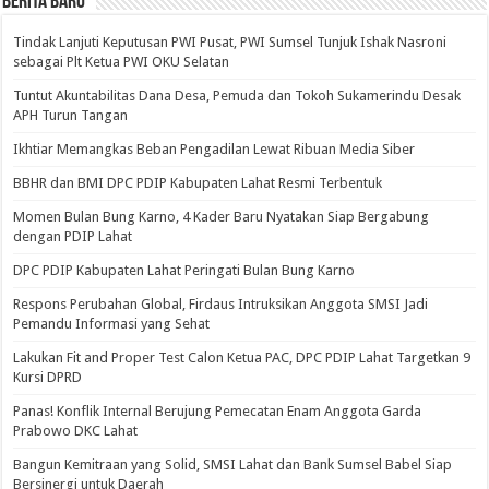
BERITA BARU
Tindak Lanjuti Keputusan PWI Pusat, PWI Sumsel Tunjuk Ishak Nasroni
sebagai Plt Ketua PWI OKU Selatan
Tuntut Akuntabilitas Dana Desa, Pemuda dan Tokoh Sukamerindu Desak
APH Turun Tangan
Ikhtiar Memangkas Beban Pengadilan Lewat Ribuan Media Siber
BBHR dan BMI DPC PDIP Kabupaten Lahat Resmi Terbentuk
Momen Bulan Bung Karno, 4 Kader Baru Nyatakan Siap Bergabung
dengan PDIP Lahat
DPC PDIP Kabupaten Lahat Peringati Bulan Bung Karno
Respons Perubahan Global, Firdaus Intruksikan Anggota SMSI Jadi
Pemandu Informasi yang Sehat
Lakukan Fit and Proper Test Calon Ketua PAC, DPC PDIP Lahat Targetkan 9
Kursi DPRD
Panas! Konflik Internal Berujung Pemecatan Enam Anggota Garda
Prabowo DKC Lahat
Bangun Kemitraan yang Solid, SMSI Lahat dan Bank Sumsel Babel Siap
Bersinergi untuk Daerah