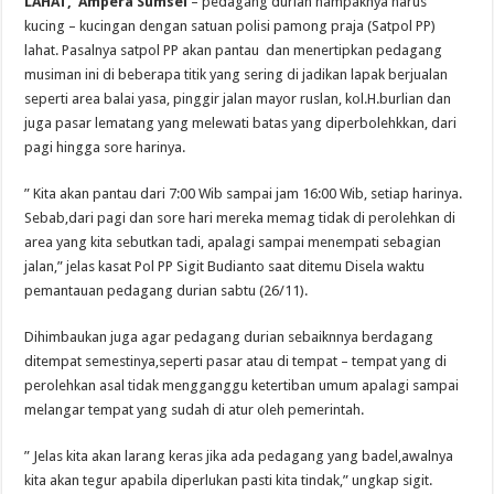
LAHAT, Ampera Sumsel
– pedagang durian nampaknya harus
kucing – kucingan dengan satuan polisi pamong praja (Satpol PP)
lahat. Pasalnya satpol PP akan pantau dan menertipkan pedagang
musiman ini di beberapa titik yang sering di jadikan lapak berjualan
seperti area balai yasa, pinggir jalan mayor ruslan, kol.H.burlian dan
juga pasar lematang yang melewati batas yang diperbolehkkan, dari
pagi hingga sore harinya.
” Kita akan pantau dari 7:00 Wib sampai jam 16:00 Wib, setiap harinya.
Sebab,dari pagi dan sore hari mereka memag tidak di perolehkan di
area yang kita sebutkan tadi, apalagi sampai menempati sebagian
jalan,” jelas kasat Pol PP Sigit Budianto saat ditemu Disela waktu
pemantauan pedagang durian sabtu (26/11).
Dihimbaukan juga agar pedagang durian sebaiknnya berdagang
ditempat semestinya,seperti pasar atau di tempat – tempat yang di
perolehkan asal tidak mengganggu ketertiban umum apalagi sampai
melangar tempat yang sudah di atur oleh pemerintah.
” Jelas kita akan larang keras jika ada pedagang yang badel,awalnya
kita akan tegur apabila diperlukan pasti kita tindak,” ungkap sigit.