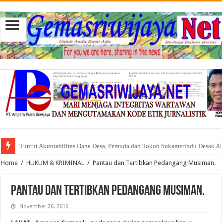
Tuntut Akuntabilitas Dana Desa, Pemuda dan Tokoh Sukamerindu Desak 
Ikhtiar Memangkas Beban Pengadilan Lewat Ribuan Media Siber
Home
/
HUKUM & KRIMINAL
/
Pantau dan Tertibkan Pedangang Musiman.
Pantau dan Tertibkan Pedangang Musiman.
November 26, 2016