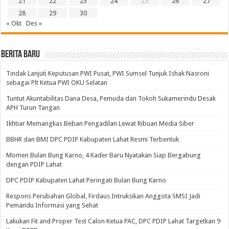
21
22
23
24
25
26
27
28
29
30
« Okt
Des »
BERITA BARU
Tindak Lanjuti Keputusan PWI Pusat, PWI Sumsel Tunjuk Ishak Nasroni
sebagai Plt Ketua PWI OKU Selatan
Tuntut Akuntabilitas Dana Desa, Pemuda dan Tokoh Sukamerindu Desak
APH Turun Tangan
Ikhtiar Memangkas Beban Pengadilan Lewat Ribuan Media Siber
BBHR dan BMI DPC PDIP Kabupaten Lahat Resmi Terbentuk
Momen Bulan Bung Karno, 4 Kader Baru Nyatakan Siap Bergabung
dengan PDIP Lahat
DPC PDIP Kabupaten Lahat Peringati Bulan Bung Karno
Respons Perubahan Global, Firdaus Intruksikan Anggota SMSI Jadi
Pemandu Informasi yang Sehat
Lakukan Fit and Proper Test Calon Ketua PAC, DPC PDIP Lahat Targetkan 9