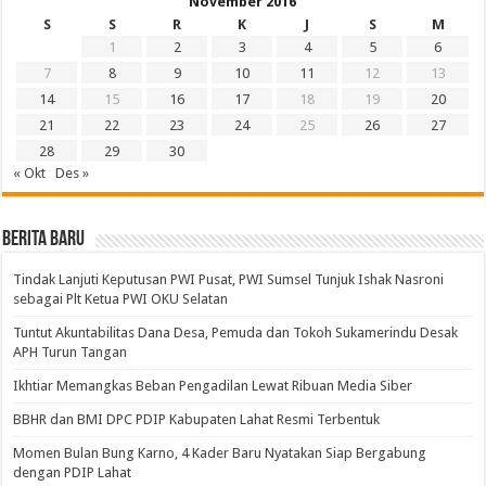
November 2016
S
S
R
K
J
S
M
1
2
3
4
5
6
7
8
9
10
11
12
13
14
15
16
17
18
19
20
21
22
23
24
25
26
27
28
29
30
« Okt
Des »
BERITA BARU
Tindak Lanjuti Keputusan PWI Pusat, PWI Sumsel Tunjuk Ishak Nasroni
sebagai Plt Ketua PWI OKU Selatan
Tuntut Akuntabilitas Dana Desa, Pemuda dan Tokoh Sukamerindu Desak
APH Turun Tangan
Ikhtiar Memangkas Beban Pengadilan Lewat Ribuan Media Siber
BBHR dan BMI DPC PDIP Kabupaten Lahat Resmi Terbentuk
Momen Bulan Bung Karno, 4 Kader Baru Nyatakan Siap Bergabung
dengan PDIP Lahat