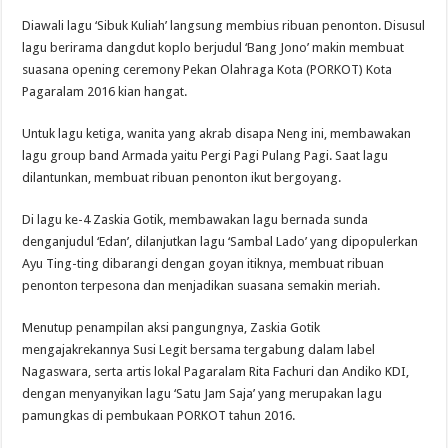
Diawali lagu ‘Sibuk Kuliah’ langsung membius ribuan penonton. Disusul
lagu berirama dangdut koplo berjudul ‘Bang Jono’ makin membuat
suasana opening ceremony Pekan Olahraga Kota (PORKOT) Kota
Pagaralam 2016 kian hangat.
Untuk lagu ketiga, wanita yang akrab disapa Neng ini, membawakan
lagu group band Armada yaitu Pergi Pagi Pulang Pagi. Saat lagu
dilantunkan, membuat ribuan penonton ikut bergoyang.
Di lagu ke-4 Zaskia Gotik, membawakan lagu bernada sunda
denganjudul ‘Edan’, dilanjutkan lagu ‘Sambal Lado’ yang dipopulerkan
Ayu Ting-ting dibarangi dengan goyan itiknya, membuat ribuan
penonton terpesona dan menjadikan suasana semakin meriah.
Menutup penampilan aksi pangungnya, Zaskia Gotik
mengajakrekannya Susi Legit bersama tergabung dalam label
Nagaswara, serta artis lokal Pagaralam Rita Fachuri dan Andiko KDI,
dengan menyanyikan lagu ‘Satu Jam Saja’ yang merupakan lagu
pamungkas di pembukaan PORKOT tahun 2016.