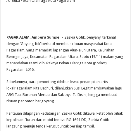
/// Buka
Pekan Olahraga Kota Pagaralam
PAGAR ALAM, Ampera Sumsel
– Zaskia Gotik, penyanyi terkenal
dengan ‘Goyang Itik’ berhasil membius ribuan masyarakat Kota
Pagaralam, yang memadati lapangan Alun-alun Utara, Kelurahan
Beringin Jaya, Kecamatan Pagaralam Utara, Sabtu (19/11) malam yang
menandakan resmi dibukaknya Pekan Olahrga Kota (porkot)
Pagaralam 2016.
Sebelumnya, para penontong dihibur lewat penampilan artis
lokalPagaralam Rita Bachuri, dilanjutkan Susi Legit membawakan lagu
ABG Tua, Buronan Mertua dan Sakitnya Tu Disini, hingga membuat
ribuan penonton bergoyang.
Pantauan dilapngan kedatangan Zaskia Gotik dikawal ketat oleh pihak
kepolisian. Turun dari mobil Innova BG 1691 DD, Zaskia Gotik
langsung menuju tenda kerucut untuk bersiap tampil.