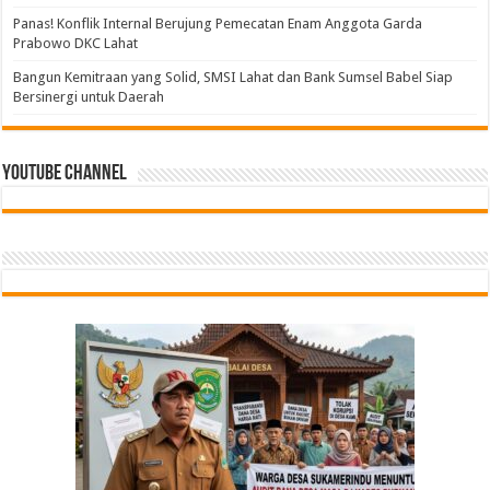
Panas! Konflik Internal Berujung Pemecatan Enam Anggota Garda
Prabowo DKC Lahat
Bangun Kemitraan yang Solid, SMSI Lahat dan Bank Sumsel Babel Siap
Bersinergi untuk Daerah
Youtube Channel
Tindak Lanjuti Keputusan PWI Pusat, PWI Sumsel
Bangun Kemitraan yang Solid, SMSI Lahat dan
PGRI Sumsel Gercep Konsolidasi, Riza Pahlevi