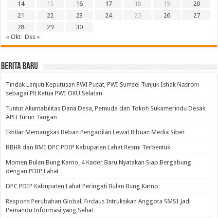
14
15
16
17
18
19
20
21
22
23
24
25
26
27
28
29
30
« Okt
Des »
BERITA BARU
Tindak Lanjuti Keputusan PWI Pusat, PWI Sumsel Tunjuk Ishak Nasroni
sebagai Plt Ketua PWI OKU Selatan
Tuntut Akuntabilitas Dana Desa, Pemuda dan Tokoh Sukamerindu Desak
APH Turun Tangan
Ikhtiar Memangkas Beban Pengadilan Lewat Ribuan Media Siber
BBHR dan BMI DPC PDIP Kabupaten Lahat Resmi Terbentuk
Momen Bulan Bung Karno, 4 Kader Baru Nyatakan Siap Bergabung
dengan PDIP Lahat
DPC PDIP Kabupaten Lahat Peringati Bulan Bung Karno
Respons Perubahan Global, Firdaus Intruksikan Anggota SMSI Jadi
Pemandu Informasi yang Sehat