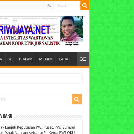
A
4L
P. ALAM
M ENIM
LAHAT
A BARU
ak Lanjuti Keputusan PWI Pusat, PWI Sumsel
uk Ishak Nasroni sebagai Plt Ketua PWI OKU