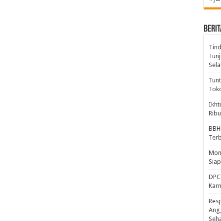
BERIT
Tind
Tunj
Sela
Tunt
Tok
Ikht
Ribu
BBH
Ter
Mome
Sia
DPC 
Kar
Resp
Ang
Seh