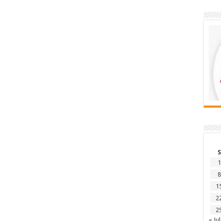
S
1
8
1
2
2
« Jul