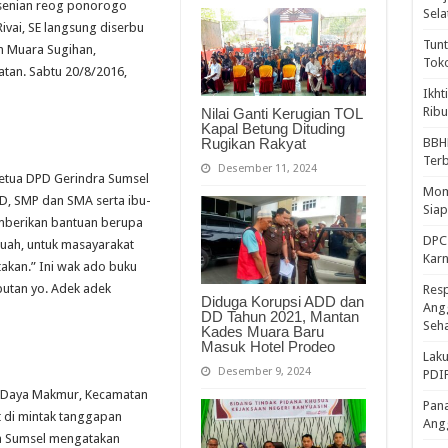
esenian reog ponorogo
Sela
vai, SE langsung diserbu
Tunt
n Muara Sugihan,
Tok
atan. Sabtu 20/8/2016,
Ikht
Ribu
Nilai Ganti Kerugian TOL
Kapal Betung Dituding
Rugikan Rakyat
BBH
Ter
Desember 11, 2024
Ketua DPD Gerindra Sumsel
Mome
D, SMP dan SMA serta ibu-
Sia
emberikan bantuan berupa
DPC 
buah, untuk masayarakat
Kar
kan.” Ini wak ado buku
ebutan yo. Adek adek
Resp
Diduga Korupsi ADD dan
Ang
DD Tahun 2021, Mantan
Seh
Kades Muara Baru
Masuk Hotel Prodeo
Laku
Desember 9, 2024
PDIP
) Daya Makmur, Kecamatan
Pana
t di mintak tanggapan
Ang
ra Sumsel mengatakan