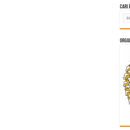
Cari 
Cari
Beri
Lam
di
Sini
ORGAN