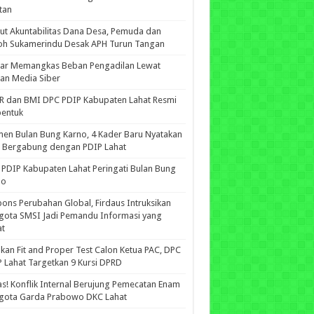
tan
ut Akuntabilitas Dana Desa, Pemuda dan
oh Sukamerindu Desak APH Turun Tangan
iar Memangkas Beban Pengadilan Lewat
an Media Siber
R dan BMI DPC PDIP Kabupaten Lahat Resmi
bentuk
n Bulan Bung Karno, 4 Kader Baru Nyatakan
p Bergabung dengan PDIP Lahat
PDIP Kabupaten Lahat Peringati Bulan Bung
no
ons Perubahan Global, Firdaus Intruksikan
gota SMSI Jadi Pemandu Informasi yang
at
kan Fit and Proper Test Calon Ketua PAC, DPC
 Lahat Targetkan 9 Kursi DPRD
s! Konflik Internal Berujung Pemecatan Enam
gota Garda Prabowo DKC Lahat