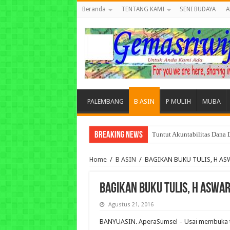
Beranda
TENTANG KAMI
SENI BUDAYA
A
PALEMBANG
B ASIN
P MULIH
MUBA
Breaking News
Tuntut Akuntabilitas Dana
Home
/
B ASIN
/
BAGIKAN BUKU TULIS, H A
BAGIKAN BUKU TULIS, H ASWA
Agustus 21, 2016
BANYUASIN. AperaSumsel – Usai membuka t