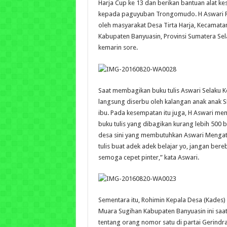
Harja Cup ke 13 dan berikan bantuan alat k
kepada paguyuban Trongomudo. H Aswari Ri
oleh masyarakat Desa Tirta Harja, Kecamata
Kabupaten Banyuasin, Provinsi Sumatera Sel
kemarin sore.
Saat membagikan buku tulis Aswari Selaku 
langsung diserbu oleh kalangan anak anak S
ibu. Pada kesempatan itu juga, H Aswari m
buku tulis yang dibagikan kurang lebih 500 
desa sini yang membutuhkan Aswari Mengata
tulis buat adek adek belajar yo, jangan ber
semoga cepet pinter,” kata Aswari.
Sementara itu, Rohimin Kepala Desa (Kades
Muara Sugihan Kabupaten Banyuasin ini saa
tentang orang nomor satu di partai Gerind