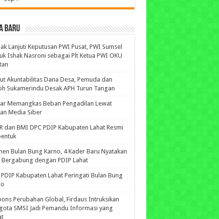
A BARU
ak Lanjuti Keputusan PWI Pusat, PWI Sumsel
uk Ishak Nasroni sebagai Plt Ketua PWI OKU
tan
ut Akuntabilitas Dana Desa, Pemuda dan
oh Sukamerindu Desak APH Turun Tangan
iar Memangkas Beban Pengadilan Lewat
an Media Siber
R dan BMI DPC PDIP Kabupaten Lahat Resmi
bentuk
n Bulan Bung Karno, 4 Kader Baru Nyatakan
p Bergabung dengan PDIP Lahat
PDIP Kabupaten Lahat Peringati Bulan Bung
no
ons Perubahan Global, Firdaus Intruksikan
gota SMSI Jadi Pemandu Informasi yang
at