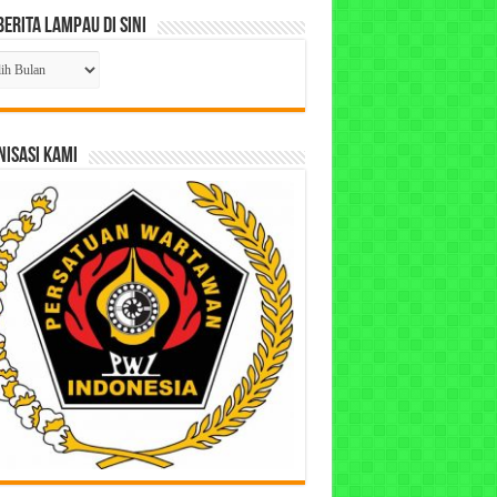
Berita Lampau di Sini
ta
pau
ISASI KAMI