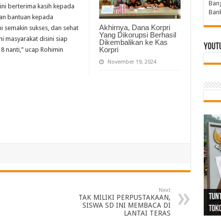
Bang
ini berterima kasih kepada
Bank
kan bantuan kepada
Akhirnya, Dana Korpri
i semakin sukses, dan sehat
Yang Dikorupsi Berhasil
 masyarakat disini siap
Dikembalikan ke Kas
Yout
Korpri
8 nanti,” ucap Rohimin
November 19, 2024
Tind
Bang
PGRI
Next
Tunj
Tunt
Ikh
BBHR
Mom
DPC 
Resp
Laku
Pana
Bank
ABPE
Wabu
Tega
ABPE
Duga
TAK MILIKI PERPUSTAKAAN,
SISWA SD INI MEMBACA DI
Sel
Tok
Ribu
Ter
Siap
Kar
Angg
DPC 
Ena
Dae
Bers
Sum
Gur
Bert
jug
LANTAI TERAS