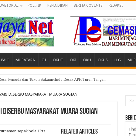
DVETORIAL
POLITIK
PENDIDIKAN
BERITA COVID-19
REDAKSI
PALI
MURATARA
OI
OKUT
OKI
OKU
OKUS
LLG
MUR
 Desa, Pemuda dan Tokoh Sukamerindu Desak APH Turun Tangan
SWARI DISERBU MASYARAKAT MUARA SUGIAN
RI DISERBU MASYARAKAT MUARA SUGIAN
BERIT
Tind
Related Articles
urnamen sepak bola Tirta
Tunj