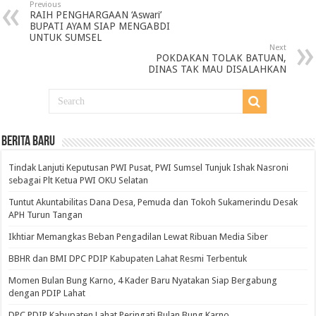
Previous
RAIH PENGHARGAAN ‘Aswari’
BUPATI AYAM SIAP MENGABDI
UNTUK SUMSEL
Next
POKDAKAN TOLAK BATUAN,
DINAS TAK MAU DISALAHKAN
BERITA BARU
Tindak Lanjuti Keputusan PWI Pusat, PWI Sumsel Tunjuk Ishak Nasroni
sebagai Plt Ketua PWI OKU Selatan
Tuntut Akuntabilitas Dana Desa, Pemuda dan Tokoh Sukamerindu Desak
APH Turun Tangan
Ikhtiar Memangkas Beban Pengadilan Lewat Ribuan Media Siber
BBHR dan BMI DPC PDIP Kabupaten Lahat Resmi Terbentuk
Momen Bulan Bung Karno, 4 Kader Baru Nyatakan Siap Bergabung
dengan PDIP Lahat
DPC PDIP Kabupaten Lahat Peringati Bulan Bung Karno