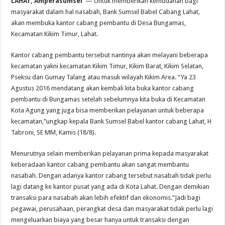
LAHAT, Amperasumsel
— Untuk memberikan kemudahan bagi
masyarakat dalam hal nasabah, Bank Sumsel Babel Cabang Lahat,
akan membuka kantor cabang pembantu di Desa Bungamas,
Kecamatan Kikim Timur, Lahat.
Kantor cabang pembantu tersebut nantinya akan melayani beberapa
kecamatan yakni kecamatan Kikim Timur, Kikim Barat, Kikim Selatan,
Pseksu dan Gumay Talang atau masuk wilayah Kikim Area. “Ya 23
Agustus 2016 mendatang akan kembali kita buka kantor cabang
pembantu di Bungamas setelah sebelumnya kita buka di Kecamatan
Kota Agung yang juga bisa memberikan pelayanan untuk beberapa
kecamatan,”ungkap kepala Bank Sumsel Babel kantor cabang Lahat, H
Tabroni, SE MM, Kamis (18/8).
Menurutnya selain memberikan pelayanan prima kepada masyarakat
keberadaan kantor cabang pembantu akan sangat membantu
nasabah. Dengan adanya kantor cabang tersebut nasabah tidak perlu
lagi datang ke kantor pusat yang ada di Kota Lahat. Dengan demikian
transaksi para nasabah akan lebih efektif dan ekonomis.”Jadi bagi
pegawai, perusahaan, perangkat desa dan masyarakat tidak perlu lagi
mengeluarkan biaya yang besar hanya untuk transaksi dengan