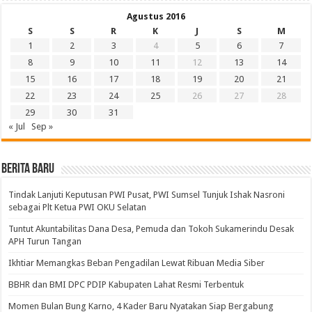
Agustus 2016
S
S
R
K
J
S
M
1
2
3
4
5
6
7
8
9
10
11
12
13
14
15
16
17
18
19
20
21
22
23
24
25
26
27
28
29
30
31
« Jul
Sep »
BERITA BARU
Tindak Lanjuti Keputusan PWI Pusat, PWI Sumsel Tunjuk Ishak Nasroni
sebagai Plt Ketua PWI OKU Selatan
Tuntut Akuntabilitas Dana Desa, Pemuda dan Tokoh Sukamerindu Desak
APH Turun Tangan
Ikhtiar Memangkas Beban Pengadilan Lewat Ribuan Media Siber
BBHR dan BMI DPC PDIP Kabupaten Lahat Resmi Terbentuk
Momen Bulan Bung Karno, 4 Kader Baru Nyatakan Siap Bergabung