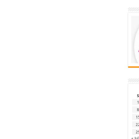
S
1
8
1
2
2
« Jul