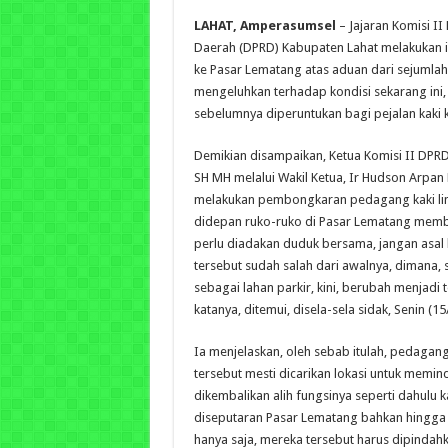
LAHAT, Amperasumsel
– Jajaran Komisi I
Daerah (DPRD) Kabupaten Lahat melakukan i
ke Pasar Lematang atas aduan dari sejuml
mengeluhkan terhadap kondisi sekarang ini
sebelumnya diperuntukan bagi pejalan kaki k
Demikian disampaikan, Ketua Komisi II DPRD
SH MH melalui Wakil Ketua, Ir Hudson Arpan 
melakukan pembongkaran pedagang kaki lim
didepan ruko-ruko di Pasar Lematang membu
perlu diadakan duduk bersama, jangan asal
tersebut sudah salah dari awalnya, dimana,
sebagai lahan parkir, kini, berubah menjadi 
katanya, ditemui, disela-sela sidak, Senin (15
Ia menjelaskan, oleh sebab itulah, pedagan
tersebut mesti dicarikan lokasi untuk memi
dikembalikan alih fungsinya seperti dahulu k
diseputaran Pasar Lematang bahkan hingga l
hanya saja, mereka tersebut harus dipindahka