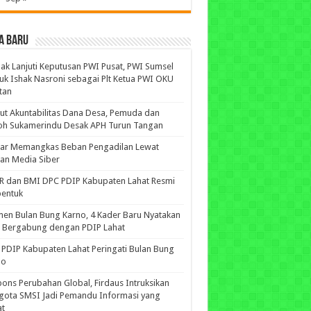
A BARU
ak Lanjuti Keputusan PWI Pusat, PWI Sumsel
uk Ishak Nasroni sebagai Plt Ketua PWI OKU
tan
ut Akuntabilitas Dana Desa, Pemuda dan
oh Sukamerindu Desak APH Turun Tangan
iar Memangkas Beban Pengadilan Lewat
an Media Siber
R dan BMI DPC PDIP Kabupaten Lahat Resmi
bentuk
n Bulan Bung Karno, 4 Kader Baru Nyatakan
p Bergabung dengan PDIP Lahat
PDIP Kabupaten Lahat Peringati Bulan Bung
no
ons Perubahan Global, Firdaus Intruksikan
gota SMSI Jadi Pemandu Informasi yang
at