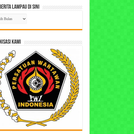
Berita Lampau di Sini
ta
pau
ISASI KAMI