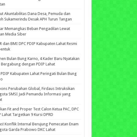
tan
ut Akuntabilitas Dana Desa, Pemuda dan
oh Sukamerindu Desak APH Turun Tangan
iar Memangkas Beban Pengadilan Lewat
an Media Siber
R dan BMI DPC PDIP Kabupaten Lahat Resmi
bentuk
n Bulan Bung Karno, 4 Kader Baru Nyatakan
p Bergabung dengan PDIP Lahat
PDIP Kabupaten Lahat Peringati Bulan Bung
no
ons Perubahan Global, Firdaus Intruksikan
gota SMSI Jadi Pemandu Informasi yang
at
kan Fit and Proper Test Calon Ketua PAC, DPC
 Lahat Targetkan 9 Kursi DPRD
s! Konflik Internal Berujung Pemecatan Enam
gota Garda Prabowo DKC Lahat