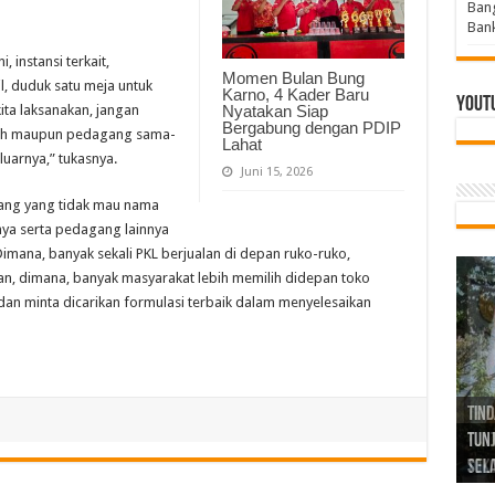
Bang
Bank
instansi terkait,
Momen Bulan Bung
l, duduk satu meja untuk
Karno, 4 Kader Baru
Yout
kita laksanakan, jangan
Nyatakan Siap
Bergabung dengan PDIP
tah maupun pedagang sama-
Lahat
luarnya,” tukasnya.
Juni 15, 2026
tang yang tidak mau nama
ya serta pedagang lainnya
Dimana, banyak sekali PKL berjualan di depan ruko-ruko,
, dimana, banyak masyarakat lebih memilih didepan toko
i dan minta dicarikan formulasi terbaik dalam menyelesaikan
Tind
Bang
PGRI
Tunj
Tunt
Ikh
BBHR
Mom
DPC 
Resp
Laku
Pana
Bank
ABPE
Wabu
Tega
ABPE
Duga
Sel
Tok
Ribu
Ter
Siap
Kar
Angg
DPC 
Ena
Dae
Bers
Sum
Gur
Bert
jug