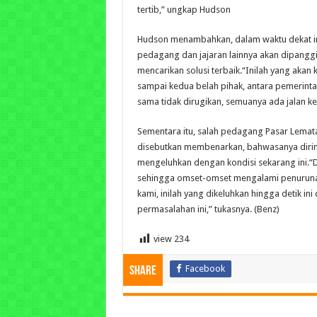
tertib,” ungkap Hudson
Hudson menambahkan, dalam waktu dekat ini, 
pedagang dan jajaran lainnya akan dipanggi
mencarikan solusi terbaik.
“Inilah yang akan 
sampai kedua belah pihak, antara pemerin
sama tidak dirugikan, semuanya ada jalan ke
Sementara itu, salah pedagang Pasar Lema
disebutkan membenarkan, bahwasanya dirin
mengeluhkan dengan kondisi sekarang ini.
“
sehingga omset-omset mengalami penurunan
kami, inilah yang dikeluhkan hingga detik in
permasalahan ini,” tukasnya. (Benz)
view
234
Facebook
Share