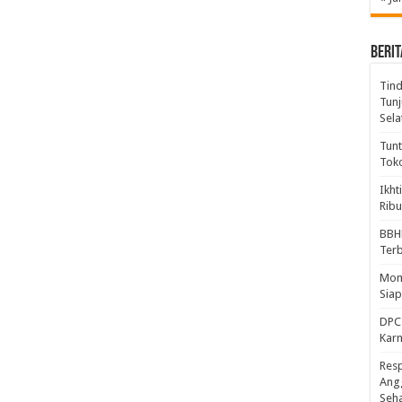
BERIT
Tind
Tunj
Sela
Tunt
Tok
Ikht
Ribu
BBH
Ter
Mome
Sia
DPC 
Kar
Resp
Ang
Seh