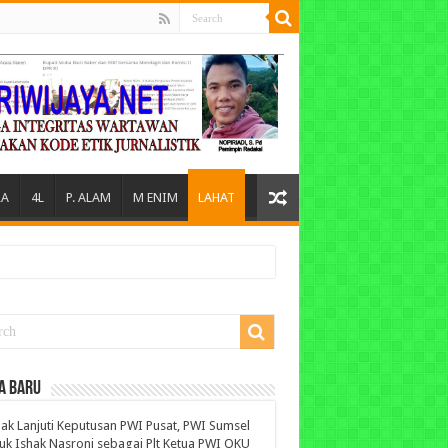
A
4L
P. ALAM
M ENIM
LAHAT
A BARU
ak Lanjuti Keputusan PWI Pusat, PWI Sumsel
uk Ishak Nasroni sebagai Plt Ketua PWI OKU