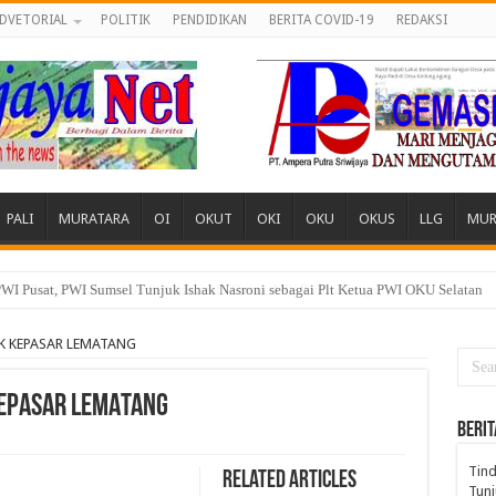
DVETORIAL
POLITIK
PENDIDIKAN
BERITA COVID-19
REDAKSI
PALI
MURATARA
OI
OKUT
OKI
OKU
OKUS
LLG
MUR
 Desa, Pemuda dan Tokoh Sukamerindu Desak APH Turun Tangan
K KEPASAR LEMATANG
KEPASAR LEMATANG
BERIT
Tind
Related Articles
Tunj