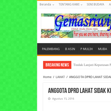
Beranda
TENTANG KAMI
SENI BUDAYA
A
PALEMBANG
B ASIN
P MULIH
MUBA
Breaking News
Tuntut Akuntabilitas Dana
Home
/
LAHAT
/
ANGGOTA DPRD LAHAT SIDA
ANGGOTA DPRD LAHAT SIDAK 
Agustus 15, 2016