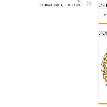
Next
TABRAK MAUT, DUE TEWAS
Cari 
Cari
Beri
Lam
di
Sini
ORGAN