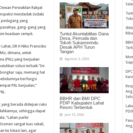
Sela
I Dewan Perwakilan Rakyat
Tunt
nspeksi mendadak (sidak)
Tok
ah pedagang yang
, pasalnya, gang-gang yang
Ikht
Ribu
Tuntut Akuntabilitas Dana
ini keadaan sempit.
Desa, Pemuda dan
Tokoh Sukamerindu
BBH
 Lahat, DR H Niko Pransisko
Desak APH Turun
Ter
Tangan
Msi, dimana, untuk
Mome
Agustus 2, 2026
a (PKL) yang berjualan
Sia
tuhkan solusi terbaik.
“Ini
DPC 
 bongkar saja, memang hal
Kar
 sebelumnya berfungsi
tempat PKL berjualan,”
Resp
Ang
/8).
Seh
BBHR dan BMI DPC
PDIP Kabupaten Lahat
g yang berada didepan ruko
Laku
Resmi Terbentuk
ndahkannya, sehingga dapat
PDIP
Juni 15, 2026
ala.
“Lahan parkir
Pana
osmen sangat luas sekali,
Ang
n ke lokasi lain, agar