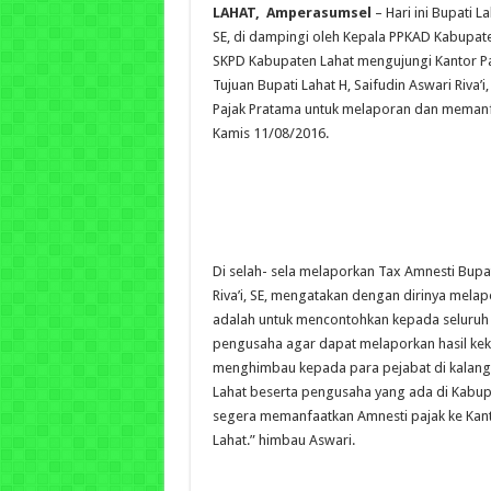
LAHAT, Amperasumsel
– Hari ini Bupati La
SE, di dampingi oleh Kepala PPKAD Kabupat
SKPD Kabupaten Lahat mengujungi Kantor P
Tujuan Bupati Lahat H, Saifudin Aswari Riva’i
Pajak Pratama untuk melaporan dan memanf
Kamis 11/08/2016.
Di selah- sela melaporkan Tax Amnesti Bupat
Riva’i, SE, mengatakan dengan dirinya melap
adalah untuk mencontohkan kepada seluruh
pengusaha agar dapat melaporkan hasil kek
menghimbau kepada para pejabat di kalan
Lahat beserta pengusaha yang ada di Kabup
segera memanfaatkan Amnesti pajak ke Kan
Lahat.” himbau Aswari.