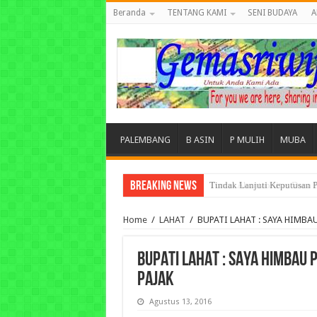
Beranda
TENTANG KAMI
SENI BUDAYA
A
PALEMBANG
B ASIN
P MULIH
MUBA
Breaking News
Tuntut Akuntabilitas Dana
Home
/
LAHAT
/
BUPATI LAHAT : SAYA HIMBA
BUPATI LAHAT : SAYA HIMBAU
PAJAK
Agustus 13, 2016