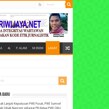
A
4L
P. ALAM
M ENIM
LAHAT
A BARU
ak Lanjuti Keputusan PWI Pusat, PWI Sumsel
uk Ishak Nasroni sebagai Plt Ketua PWI OKU