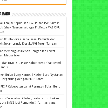
A BARU
ak Lanjuti Keputusan PWI Pusat, PWI Sumsel
uk Ishak Nasroni sebagai Plt Ketua PWI OKU
tan
ut Akuntabilitas Dana Desa, Pemuda dan
oh Sukamerindu Desak APH Turun Tangan
iar Memangkas Beban Pengadilan Lewat
an Media Siber
R dan BMI DPC PDIP Kabupaten Lahat Resmi
bentuk
n Bulan Bung Karno, 4 Kader Baru Nyatakan
p Bergabung dengan PDIP Lahat
PDIP Kabupaten Lahat Peringati Bulan Bung
no
ons Perubahan Global, Firdaus Intruksikan
gota SMSI Jadi Pemandu Informasi yang
at