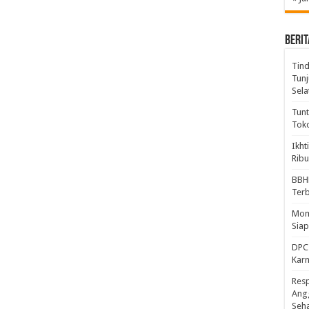
BERIT
Tind
Tunj
Sela
Tunt
Tok
Ikht
Ribu
BBH
Ter
Mome
Sia
DPC 
Kar
Resp
Ang
Seh