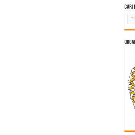
Cari 
Cari
Beri
Lam
di
Sini
ORGAN