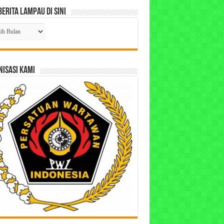
Berita Lampau di Sini
ta
pau
ISASI KAMI