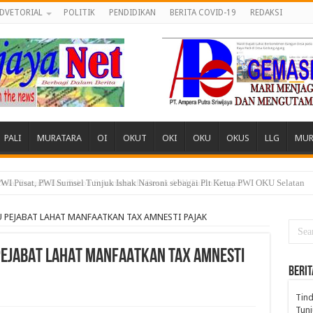
DVETORIAL
POLITIK
PENDIDIKAN
BERITA COVID-19
REDAKSI
PALI
MURATARA
OI
OKUT
OKI
OKU
OKUS
LLG
MUR
 Desa, Pemuda dan Tokoh Sukamerindu Desak APH Turun Tangan
U PEJABAT LAHAT MANFAATKAN TAX AMNESTI PAJAK
 PEJABAT LAHAT MANFAATKAN TAX AMNESTI
BERIT
Tind
Tunj