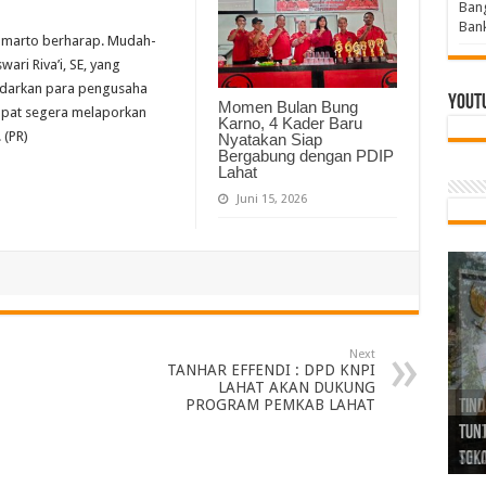
Bang
Bank
Sumarto berharap. Mudah-
ari Riva’i, SE, yang
adarkan para pengusaha
Yout
Momen Bulan Bung
apat segera melaporkan
Karno, 4 Kader Baru
 (PR)
Nyatakan Siap
Bergabung dengan PDIP
Lahat
Juni 15, 2026
Next
TANHAR EFFENDI : DPD KNPI
LAHAT AKAN DUKUNG
PROGRAM PEMKAB LAHAT
Tind
Bang
PGRI
Tunj
Tunt
Ikh
BBHR
Mom
DPC 
Resp
Laku
Pana
Bank
ABPE
Wabu
Tega
ABPE
Duga
Sel
Tok
Ribu
Ter
Siap
Kar
Angg
DPC 
Ena
Dae
Bers
Sum
Gur
Bert
jug