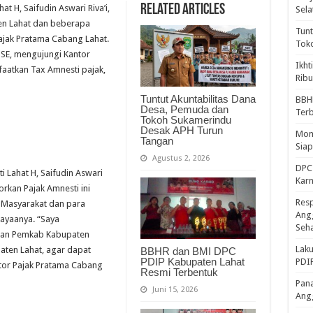
Related Articles
hat H, Saifudin Aswari Riva’i,
Sela
en Lahat dan beberapa
Tunt
ajak Pratama Cabang Lahat.
Tok
, SE, mengujungi Kantor
Ikht
aatkan Tax Amnesti pajak,
Ribu
Tuntut Akuntabilitas Dana
BBH
Desa, Pemuda dan
Ter
Tokoh Sukamerindu
Desak APH Turun
Mome
Tangan
Sia
Agustus 2, 2026
DPC 
i Lahat H, Saifudin Aswari
Kar
orkan Pajak Amnesti ini
Resp
 Masyarakat dan para
Ang
ayaanya. “Saya
Seh
gan Pemkab Kabupaten
Laku
aten Lahat, agar dapat
BBHR dan BMI DPC
PDIP Kabupaten Lahat
PDIP
tor Pajak Pratama Cabang
Resmi Terbentuk
Pana
Juni 15, 2026
Ang