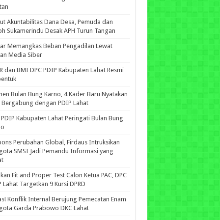
tan
ut Akuntabilitas Dana Desa, Pemuda dan
oh Sukamerindu Desak APH Turun Tangan
iar Memangkas Beban Pengadilan Lewat
an Media Siber
R dan BMI DPC PDIP Kabupaten Lahat Resmi
bentuk
n Bulan Bung Karno, 4 Kader Baru Nyatakan
p Bergabung dengan PDIP Lahat
PDIP Kabupaten Lahat Peringati Bulan Bung
no
ons Perubahan Global, Firdaus Intruksikan
gota SMSI Jadi Pemandu Informasi yang
at
kan Fit and Proper Test Calon Ketua PAC, DPC
 Lahat Targetkan 9 Kursi DPRD
s! Konflik Internal Berujung Pemecatan Enam
gota Garda Prabowo DKC Lahat