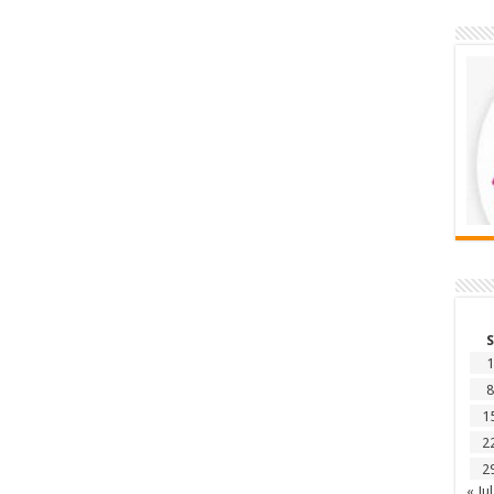
S
1
8
1
2
2
« Jul