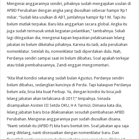
Mengenai anggarannya sendiri, pihaknya sudah mengajukan usulan di
APBD Perubahan dengan angka yang diusulkan sebesar hampir Rp1
miliar. “Sudah kita usulkan di ABT, jumlahnya hampir Rp1 M. Tapi itu
belum mutlak terpakai. Baru kita anggarkan secara global. Angka itu
juga sudah termasuk untuk kegiatan pelantikan,” tambahnya. Sekali
lagi ditegaskan dia, mengenai kapan kepastian pelaksanaan lelang
jabatan ini belum diketahui pihaknya. Karena itu tadi, ada perubahan
nomenklatur. Setelah itu, nomenklatur tadi diperdakan dulu. Nah,
Perdanya sendiri sampai saat ini belum dibahas. Soal apakah terkejar
atau tidak pembahasannya, Zandi enggan mengomentari.
“Kita lihat kondisi sekarang sudah bulan Agustus. Perdanya sendiri
belum dibahas, sedangkan kuncinya di Perda. Tapi kalaupun Perdanya
belum ada, bisa kita buat Perbup. Ya, dengan kondisi itu bisa jadi
lelang jabatan akan terlaksana di 2017,” timpalnya. Senada
disampaikan Asisten III Setda OKU, H A Tarmizi. Dimana kata dia,
lelang jabatan baru bisa dilaksanakan sesudah pembahasan APBD
Perubahan. Mengenai anggarannya pun sudah diusulkan disana.
“Nanti setelah itu (APBD P) kita baru bentuk tim. Soal jabatan apa saja
yang dilelang, nanti disesuaikan dengan nomenklatur baru. Dan