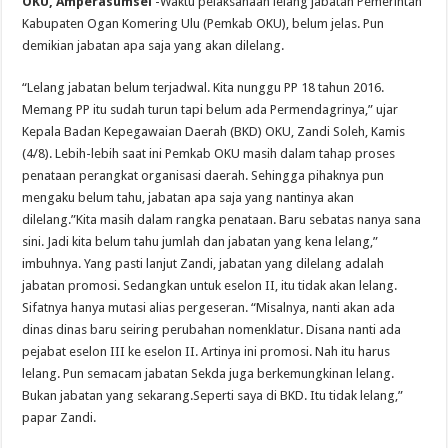
OKU, Amperasumsel
-Waktu pelaksanaan lelang jabatan Pemerintah
Kabupaten Ogan Komering Ulu (Pemkab OKU), belum jelas. Pun
demikian jabatan apa saja yang akan dilelang.
“Lelang jabatan belum terjadwal. Kita nunggu PP 18 tahun 2016.
Memang PP itu sudah turun tapi belum ada Permendagrinya,” ujar
Kepala Badan Kepegawaian Daerah (BKD) OKU, Zandi Soleh, Kamis
(4/8). Lebih-lebih saat ini Pemkab OKU masih dalam tahap proses
penataan perangkat organisasi daerah. Sehingga pihaknya pun
mengaku belum tahu, jabatan apa saja yang nantinya akan
dilelang.”Kita masih dalam rangka penataan. Baru sebatas nanya sana
sini. Jadi kita belum tahu jumlah dan jabatan yang kena lelang,”
imbuhnya. Yang pasti lanjut Zandi, jabatan yang dilelang adalah
jabatan promosi. Sedangkan untuk eselon II, itu tidak akan lelang.
Sifatnya hanya mutasi alias pergeseran. “Misalnya, nanti akan ada
dinas dinas baru seiring perubahan nomenklatur. Disana nanti ada
pejabat eselon III ke eselon II. Artinya ini promosi. Nah itu harus
lelang. Pun semacam jabatan Sekda juga berkemungkinan lelang.
Bukan jabatan yang sekarang.Seperti saya di BKD. Itu tidak lelang,”
papar Zandi.