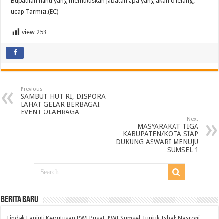
Bupatilah nanti yang memutuskan jabatan apa yang akan dilelang,”
ucap Tarmizi.(EC)
view
258
Previous
SAMBUT HUT RI, DISPORA
LAHAT GELAR BERBAGAI
EVENT OLAHRAGA
Next
MASYARAKAT TIGA
KABUPATEN/KOTA SIAP
DUKUNG ASWARI MENUJU
SUMSEL 1
BERITA BARU
Tindak Lanjuti Keputusan PWI Pusat, PWI Sumsel Tunjuk Ishak Nasroni