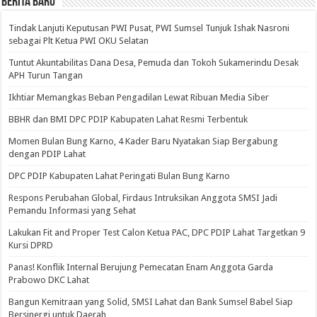
BERITA BARU
Tindak Lanjuti Keputusan PWI Pusat, PWI Sumsel Tunjuk Ishak Nasroni
sebagai Plt Ketua PWI OKU Selatan
Tuntut Akuntabilitas Dana Desa, Pemuda dan Tokoh Sukamerindu Desak
APH Turun Tangan
Ikhtiar Memangkas Beban Pengadilan Lewat Ribuan Media Siber
BBHR dan BMI DPC PDIP Kabupaten Lahat Resmi Terbentuk
Momen Bulan Bung Karno, 4 Kader Baru Nyatakan Siap Bergabung
dengan PDIP Lahat
DPC PDIP Kabupaten Lahat Peringati Bulan Bung Karno
Respons Perubahan Global, Firdaus Intruksikan Anggota SMSI Jadi
Pemandu Informasi yang Sehat
Lakukan Fit and Proper Test Calon Ketua PAC, DPC PDIP Lahat Targetkan 9
Kursi DPRD
Panas! Konflik Internal Berujung Pemecatan Enam Anggota Garda
Prabowo DKC Lahat
Bangun Kemitraan yang Solid, SMSI Lahat dan Bank Sumsel Babel Siap
Bersinergi untuk Daerah