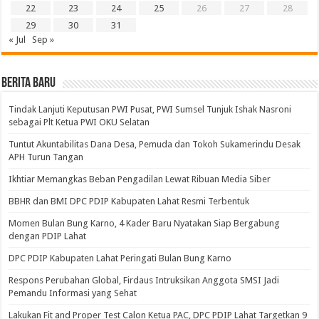
22
23
24
25
26
27
28
29
30
31
« Jul
Sep »
BERITA BARU
Tindak Lanjuti Keputusan PWI Pusat, PWI Sumsel Tunjuk Ishak Nasroni
sebagai Plt Ketua PWI OKU Selatan
Tuntut Akuntabilitas Dana Desa, Pemuda dan Tokoh Sukamerindu Desak
APH Turun Tangan
Ikhtiar Memangkas Beban Pengadilan Lewat Ribuan Media Siber
BBHR dan BMI DPC PDIP Kabupaten Lahat Resmi Terbentuk
Momen Bulan Bung Karno, 4 Kader Baru Nyatakan Siap Bergabung
dengan PDIP Lahat
DPC PDIP Kabupaten Lahat Peringati Bulan Bung Karno
Respons Perubahan Global, Firdaus Intruksikan Anggota SMSI Jadi
Pemandu Informasi yang Sehat
Lakukan Fit and Proper Test Calon Ketua PAC, DPC PDIP Lahat Targetkan 9