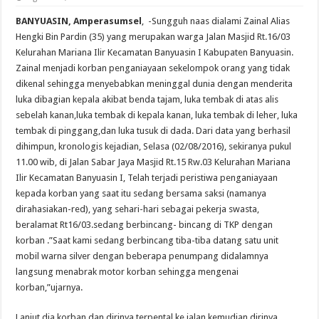
BANYUASIN, Amperasumsel
, -Sungguh naas dialami Zainal Alias
Hengki Bin Pardin (35) yang merupakan warga Jalan Masjid Rt.16/03
Kelurahan Mariana Ilir Kecamatan Banyuasin I Kabupaten Banyuasin.
Zainal menjadi korban penganiayaan sekelompok orang yang tidak
dikenal sehingga menyebabkan meninggal dunia dengan menderita
luka dibagian kepala akibat benda tajam, luka tembak di atas alis
sebelah kanan,luka tembak di kepala kanan, luka tembak di leher, luka
tembak di pinggang,dan luka tusuk di dada. Dari data yang berhasil
dihimpun, kronologis kejadian, Selasa (02/08/2016), sekiranya pukul
11.00 wib, di Jalan Sabar Jaya Masjid Rt.15 Rw.03 Kelurahan Mariana
Ilir Kecamatan Banyuasin I, Telah terjadi peristiwa penganiayaan
kepada korban yang saat itu sedang bersama saksi (namanya
dirahasiakan-red), yang sehari-hari sebagai pekerja swasta,
beralamat Rt16/03.sedang berbincang- bincang di TKP dengan
korban .”Saat kami sedang berbincang tiba-tiba datang satu unit
mobil warna silver dengan beberapa penumpang didalamnya
langsung menabrak motor korban sehingga mengenai
korban,”ujarnya.
Lanjut dia korban dan dirinya terpental ke jalan kemudian dirinya