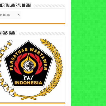
Berita Lampau di Sini
ta
pau
ISASI KAMI