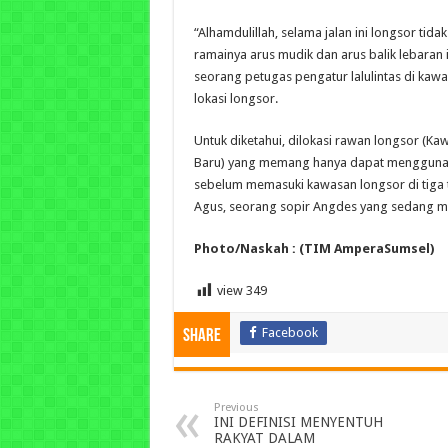
“Alhamdulillah, selama jalan ini longsor tida
ramainya arus mudik dan arus balik lebaran in
seorang petugas pengatur lalulintas di kawa
lokasi longsor.
Untuk diketahui, dilokasi rawan longsor (K
Baru) yang memang hanya dapat menggunakan
sebelum memasuki kawasan longsor di tiga ti
Agus, seorang sopir Angdes yang sedang men
Photo/Naskah : (TIM AmperaSumsel)
view
349
Facebook
Share
Previous
INI DEFINISI MENYENTUH
RAKYAT DALAM