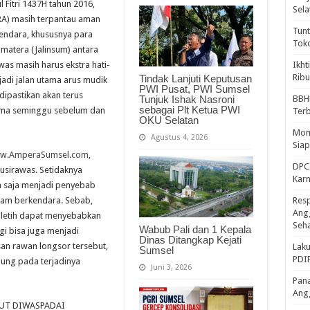
 Fitri 1437H tahun 2016,
Sela
RA) masih terpantau aman
Tunt
gendara, khususnya para
Tok
umatera (Jalinsum) antara
as masih harus ekstra hati-
Ikht
Ribu
Tindak Lanjuti Keputusan
njadi jalan utama arus mudik
PWI Pusat, PWI Sumsel
dipastikan akan terus
Tunjuk Ishak Nasroni
BBH
sebagai Plt Ketua PWI
lama seminggu sebelum dan
Ter
OKU Selatan
Mome
Agustus 4, 2026
Sia
w.AmperaSumsel.com
,
DPC 
Musirawas. Setidaknya
Kar
sa saja menjadi penyebab
alam berkendara. Sebab,
Resp
Ang
n letih dapat menyebabkan
Seh
Wabub Pali dan 1 Kepala
gi bisa juga menjadi
Dinas Ditangkap Kejati
an rawan longsor tersebut,
Laku
Sumsel
PDIP
ung pada terjadinya
Juni 3, 2026
Pana
Ang
TUT DIWASPADAI