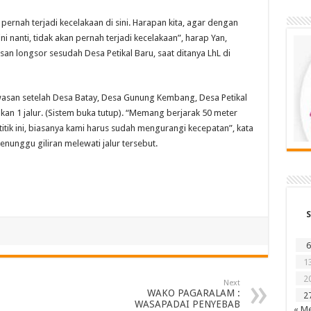
k pernah terjadi kecelakaan di sini. Harapan kita, agar dengan
i nanti, tidak akan pernah terjadi kecelakaan”, harap Yan,
san longsor sesudah Desa Petikal Baru, saat ditanya LhL di
awasan setelah Desa Batay, Desa Gunung Kembang, Desa Petikal
 1 jalur. (Sistem buka tutup). “Memang berjarak 50 meter
tik ini, biasanya kami harus sudah mengurangi kecepatan”, kata
unggu giliran melewati jalur tersebut.
S
6
1
2
Next
WAKO PAGARALAM :
2
WASAPADAI PENYEBAB
« Me