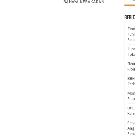
BAHAYA KEBAKARAN
BERIT
Tind
Tunj
Sela
Tunt
Tok
Ikht
Ribu
BBH
Ter
Mome
Sia
DPC 
Kar
Resp
Ang
Seh