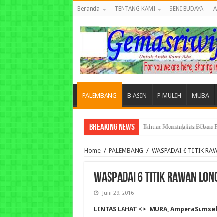
Beranda
TENTANG KAMI
SENI BUDAYA
A
PALEMBANG
B ASIN
P MULIH
MUBA
Breaking News
Ikhtiar Memangkas Beban P
Home
/
PALEMBANG
/
WASPADAI 6 TITIK R
WASPADAI 6 TITIK RAWAN LO
Juni 29, 2016
LINTAS LAHAT <> MURA, AmperaSumsel