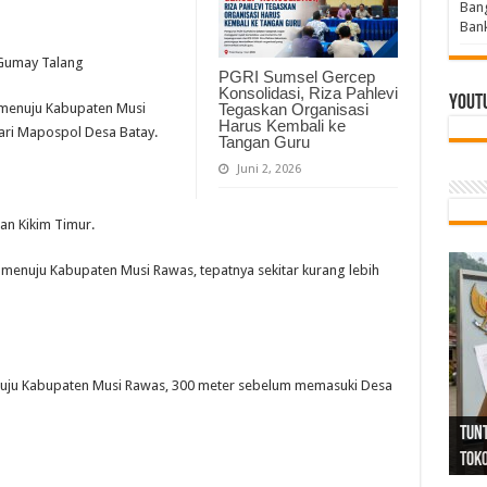
Bang
Bank
 Gumay Talang
PGRI Sumsel Gercep
Konsolidasi, Riza Pahlevi
Yout
 menuju Kabupaten Musi
Tegaskan Organisasi
Harus Kembali ke
dari Mapospol Desa Batay.
Tangan Guru
Juni 2, 2026
an Kikim Timur.
an menuju Kabupaten Musi Rawas, tepatnya sekitar kurang lebih
enuju Kabupaten Musi Rawas, 300 meter sebelum memasuki Desa
Tind
Bang
PGRI
Tunj
Tunt
Ikh
BBHR
Mom
DPC 
Resp
Laku
Pana
Bank
ABPE
Wabu
Tega
ABPE
Duga
Sel
Tok
Ribu
Ter
Siap
Kar
Angg
DPC 
Ena
Dae
Bers
Sum
Gur
Bert
jug