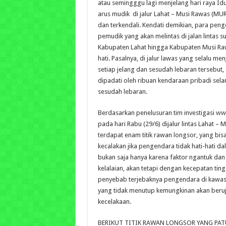
atau semingggu lagi menjelang hari raya Idul
arus mudik di jalur Lahat – Musi Rawas (MU
dan terkendali. Kendati demikian, para pen
pemudik yang akan melintas di jalan lintas s
Kabupaten Lahat hingga Kabupaten Musi Raw
hati. Pasalnya, di jalur lawas yang selalu me
setiap jelang dan sesudah lebaran tersebut, 
dipadati oleh ribuan kendaraan pribadi se
sesudah lebaran.
Berdasarkan penelusuran tim investigasi
ww
pada hari Rabu (29/6) dijalur lintas Lahat – 
terdapat enam titik rawan longsor, yang bi
kecalakan jika pengendara tidak hati-hati d
bukan saja hanya karena faktor ngantuk da
kelalaian, akan tetapi dengan kecepatan ting
penyebab terjebaknya pengendara di kawas
yang tidak menutup kemungkinan akan beruj
kecelakaan.
BERIKUT TITIK RAWAN LONGSOR YANG PA