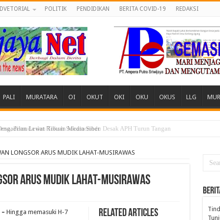
DVETORIAL
POLITIK
PENDIDIKAN
BERITA COVID-19
REDAKSI
PALI
MURATARA
OI
OKUT
OKI
OKU
OKUS
LLG
MUR
engadilan Lewat Ribuan Media Siber
AWAN LONGSOR ARUS MUDIK LAHAT-MUSIRAWAS
NGSOR ARUS MUDIK LAHAT-MUSIRAWAS
BERIT
Tind
Related Articles
 –
Hingga memasuki H-7
Tunj