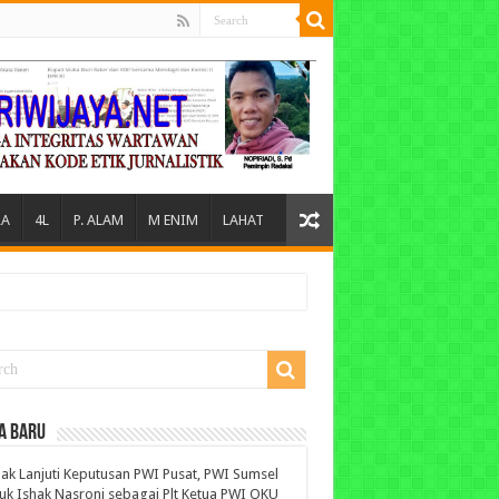
A
4L
P. ALAM
M ENIM
LAHAT
A BARU
ak Lanjuti Keputusan PWI Pusat, PWI Sumsel
uk Ishak Nasroni sebagai Plt Ketua PWI OKU