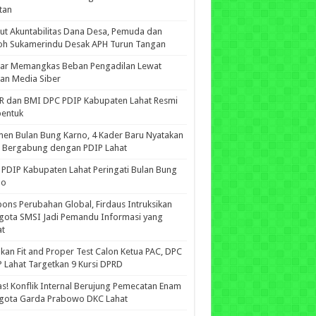
tan
ut Akuntabilitas Dana Desa, Pemuda dan
oh Sukamerindu Desak APH Turun Tangan
iar Memangkas Beban Pengadilan Lewat
an Media Siber
R dan BMI DPC PDIP Kabupaten Lahat Resmi
bentuk
n Bulan Bung Karno, 4 Kader Baru Nyatakan
p Bergabung dengan PDIP Lahat
PDIP Kabupaten Lahat Peringati Bulan Bung
no
ons Perubahan Global, Firdaus Intruksikan
gota SMSI Jadi Pemandu Informasi yang
at
kan Fit and Proper Test Calon Ketua PAC, DPC
 Lahat Targetkan 9 Kursi DPRD
s! Konflik Internal Berujung Pemecatan Enam
gota Garda Prabowo DKC Lahat