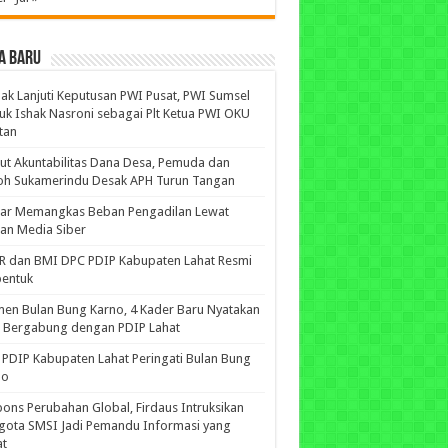
A BARU
ak Lanjuti Keputusan PWI Pusat, PWI Sumsel
uk Ishak Nasroni sebagai Plt Ketua PWI OKU
tan
ut Akuntabilitas Dana Desa, Pemuda dan
oh Sukamerindu Desak APH Turun Tangan
iar Memangkas Beban Pengadilan Lewat
an Media Siber
R dan BMI DPC PDIP Kabupaten Lahat Resmi
bentuk
n Bulan Bung Karno, 4 Kader Baru Nyatakan
p Bergabung dengan PDIP Lahat
PDIP Kabupaten Lahat Peringati Bulan Bung
no
ons Perubahan Global, Firdaus Intruksikan
gota SMSI Jadi Pemandu Informasi yang
at