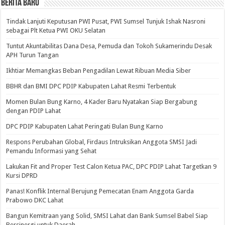
BERITA BARU
Tindak Lanjuti Keputusan PWI Pusat, PWI Sumsel Tunjuk Ishak Nasroni
sebagai Plt Ketua PWI OKU Selatan
Tuntut Akuntabilitas Dana Desa, Pemuda dan Tokoh Sukamerindu Desak
APH Turun Tangan
Ikhtiar Memangkas Beban Pengadilan Lewat Ribuan Media Siber
BBHR dan BMI DPC PDIP Kabupaten Lahat Resmi Terbentuk
Momen Bulan Bung Karno, 4 Kader Baru Nyatakan Siap Bergabung
dengan PDIP Lahat
DPC PDIP Kabupaten Lahat Peringati Bulan Bung Karno
Respons Perubahan Global, Firdaus Intruksikan Anggota SMSI Jadi
Pemandu Informasi yang Sehat
Lakukan Fit and Proper Test Calon Ketua PAC, DPC PDIP Lahat Targetkan 9
Kursi DPRD
Panas! Konflik Internal Berujung Pemecatan Enam Anggota Garda
Prabowo DKC Lahat
Bangun Kemitraan yang Solid, SMSI Lahat dan Bank Sumsel Babel Siap
Bersinergi untuk Daerah