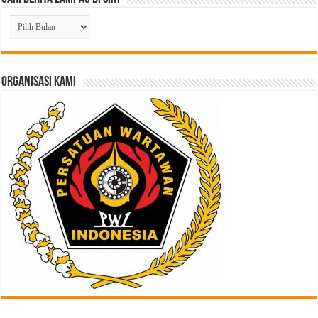
Cari
Berita
Lampau
di
Sini
ORGANISASI KAMI