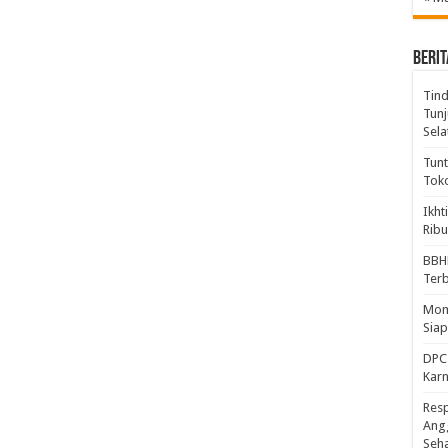
BERIT
Tind
Tunj
Sela
Tunt
Tok
Ikht
Ribu
BBH
Ter
Mome
Sia
DPC 
Kar
Resp
Ang
Seh