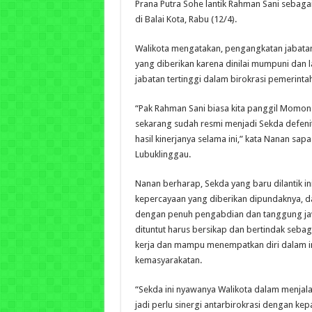
Prana Putra Sohe lantik Rahman Sani sebagai
di Balai Kota, Rabu (12/4).
Walikota mengatakan, pengangkatan jabat
yang diberikan karena dinilai mumpuni dan
jabatan tertinggi dalam birokrasi pemerinta
“Pak Rahman Sani biasa kita panggil Momon 
sekarang sudah resmi menjadi Sekda defenitif
hasil kinerjanya selama ini,” kata Nanan sap
Lubuklinggau.
Nanan berharap, Sekda yang baru dilantik in
kepercayaan yang diberikan dipundaknya, d
dengan penuh pengabdian dan tanggung jawa
dituntut harus bersikap dan bertindak sebag
kerja dan mampu menempatkan diri dalam int
kemasyarakatan.
“Sekda ini nyawanya Walikota dalam menjal
jadi perlu sinergi antarbirokrasi dengan kep