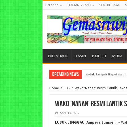
Beranda
TENTANG KAMI
SENI BUDAYA
A
PALEMBANG
B ASIN
P MULIH
MUBA
Breaking News
Tindak Lanjuti Keputusan P
Tuntut Akuntabilitas Dana
Home
/
LLG
/
Wako ‘Nanan’ Resmi Lantik Sekd
Wako ‘Nanan’ Resmi Lantik 
April 13, 2017
LUBUK LINGGAU, Ampera Sumsel ,
– Wal