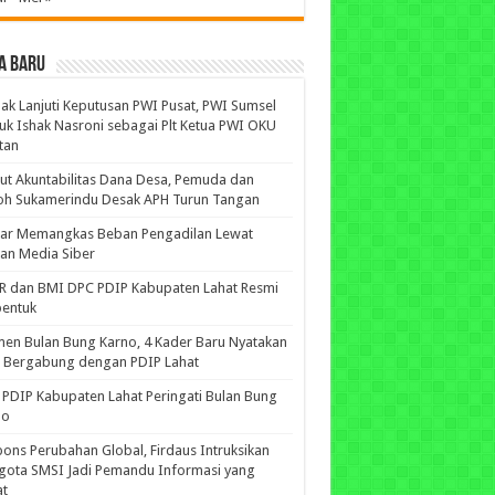
A BARU
ak Lanjuti Keputusan PWI Pusat, PWI Sumsel
uk Ishak Nasroni sebagai Plt Ketua PWI OKU
tan
ut Akuntabilitas Dana Desa, Pemuda dan
oh Sukamerindu Desak APH Turun Tangan
iar Memangkas Beban Pengadilan Lewat
an Media Siber
R dan BMI DPC PDIP Kabupaten Lahat Resmi
bentuk
n Bulan Bung Karno, 4 Kader Baru Nyatakan
p Bergabung dengan PDIP Lahat
PDIP Kabupaten Lahat Peringati Bulan Bung
no
ons Perubahan Global, Firdaus Intruksikan
gota SMSI Jadi Pemandu Informasi yang
at