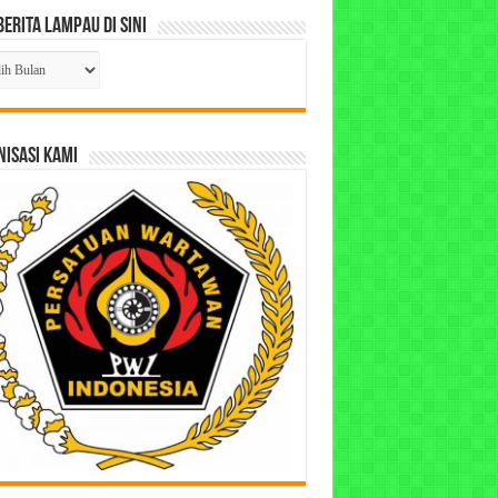
Berita Lampau di Sini
ta
pau
ISASI KAMI