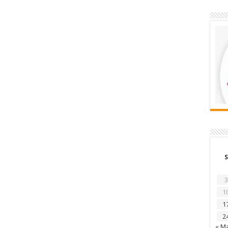
S
3
1
1
2
« M