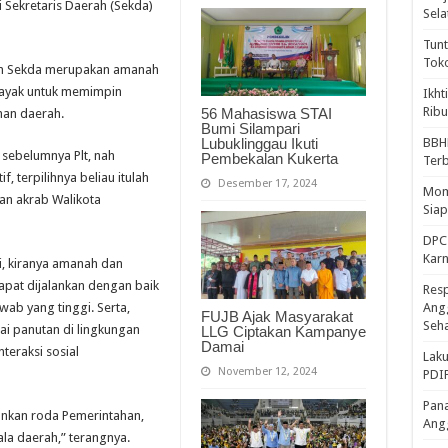
 Sekretaris Daerah (Sekda)
Sela
Tunt
Tok
an Sekda merupakan amanah
 layak untuk memimpin
Ikht
Ribu
56 Mahasiswa STAI
han daerah.
Bumi Silampari
Lubuklinggau Ikuti
BBH
sebelumnya Plt, nah
Pembekalan Kukerta
Ter
, terpilihnya beliau itulah
Desember 17, 2024
Mome
aan akrab Walikota
Sia
DPC 
Kar
i, kiranya amanah dan
apat dijalankan dengan baik
Resp
b yang tinggi. Serta,
Ang
FUJB Ajak Masyarakat
Seh
ai panutan di lingkungan
LLG Ciptakan Kampanye
Damai
eraksi sosial
Laku
November 12, 2024
PDIP
Pana
ankan roda Pemerintahan,
Ang
ala daerah,” terangnya.