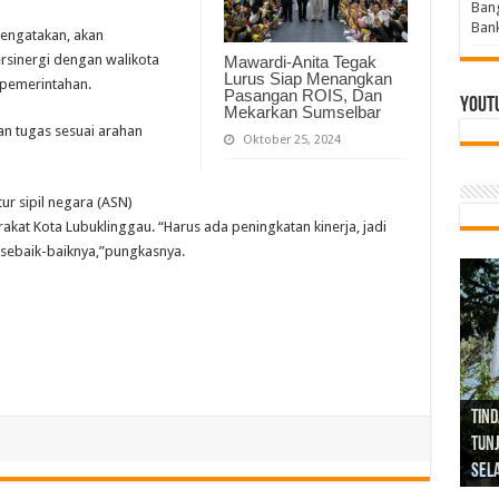
Bang
Bank
mengatakan, akan
sinergi dengan walikota
Mawardi-Anita Tegak
Lurus Siap Menangkan
 pemerintahan.
Pasangan ROIS, Dan
Yout
Mekarkan Sumselbar
an tugas sesuai arahan
Oktober 25, 2024
ur sipil negara (ASN)
kat Kota Lubuklinggau. “Harus ada peningkatan kinerja, jadi
sebaik-baiknya,”pungkasnya.
Tind
Bang
PGRI
Tunj
Tunt
Ikh
BBHR
Mom
DPC 
Resp
Laku
Pana
Bank
ABPE
Wabu
Tega
ABPE
Duga
Sel
Tok
Ribu
Ter
Siap
Kar
Angg
DPC 
Ena
Dae
Bers
Sum
Gur
Bert
jug