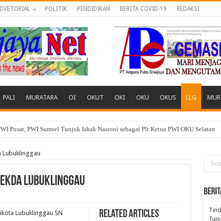
DVETORIAL
POLITIK
PENDIDIKAN
BERITA COVID-19
REDAKSI
PALI
MURATARA
OI
OKUT
OKI
OKU
OKUS
LLG
MUR
WI Pusat, PWI Sumsel Tunjuk Ishak Nasroni sebagai Plt Ketua PWI OKU Selatan
 Desa, Pemuda dan Tokoh Sukamerindu Desak APH Turun Tangan
a Lubuklinggau
Sekda Lubuklinggau
BERIT
Tind
Related Articles
ikota Lubuklinggau SN
Tunj