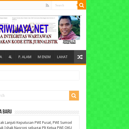
A
4L
P. ALAM
M ENIM
LAHAT
A BARU
ak Lanjuti Keputusan PWI Pusat, PWI Sumsel
uk Ishak Nasroni sebagai Plt Ketua PWI OKU