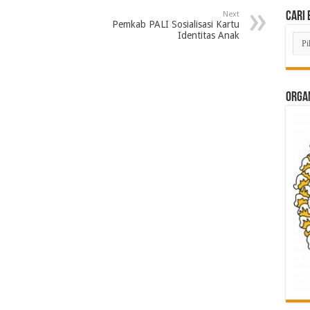
Next
Cari 
Pemkab PALI Sosialisasi Kartu
Identitas Anak
Cari
Beri
Lam
di
Sini
ORGAN