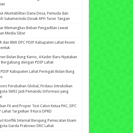
tan
ut Akuntabilitas Dana Desa, Pemuda dan
oh Sukamerindu Desak APH Turun Tangan
iar Memangkas Beban Pengadilan Lewat
an Media Siber
R dan BMI DPC PDIP Kabupaten Lahat Resmi
bentuk
n Bulan Bung Karno, 4 Kader Baru Nyatakan
p Bergabung dengan PDIP Lahat
PDIP Kabupaten Lahat Peringati Bulan Bung
no
ons Perubahan Global, Firdaus Intruksikan
gota SMSI Jadi Pemandu Informasi yang
at
kan Fit and Proper Test Calon Ketua PAC, DPC
 Lahat Targetkan 9 Kursi DPRD
s! Konflik Internal Berujung Pemecatan Enam
gota Garda Prabowo DKC Lahat