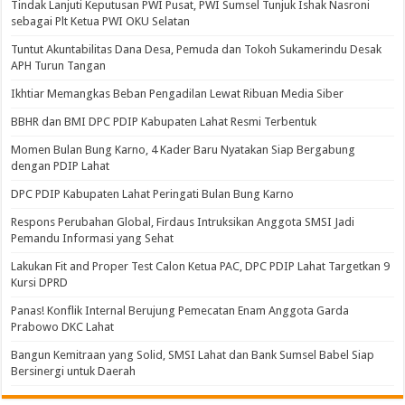
Tindak Lanjuti Keputusan PWI Pusat, PWI Sumsel Tunjuk Ishak Nasroni
sebagai Plt Ketua PWI OKU Selatan
Tuntut Akuntabilitas Dana Desa, Pemuda dan Tokoh Sukamerindu Desak
APH Turun Tangan
Ikhtiar Memangkas Beban Pengadilan Lewat Ribuan Media Siber
BBHR dan BMI DPC PDIP Kabupaten Lahat Resmi Terbentuk
Momen Bulan Bung Karno, 4 Kader Baru Nyatakan Siap Bergabung
dengan PDIP Lahat
DPC PDIP Kabupaten Lahat Peringati Bulan Bung Karno
Respons Perubahan Global, Firdaus Intruksikan Anggota SMSI Jadi
Pemandu Informasi yang Sehat
Lakukan Fit and Proper Test Calon Ketua PAC, DPC PDIP Lahat Targetkan 9
Kursi DPRD
Panas! Konflik Internal Berujung Pemecatan Enam Anggota Garda
Prabowo DKC Lahat
Bangun Kemitraan yang Solid, SMSI Lahat dan Bank Sumsel Babel Siap
Bersinergi untuk Daerah