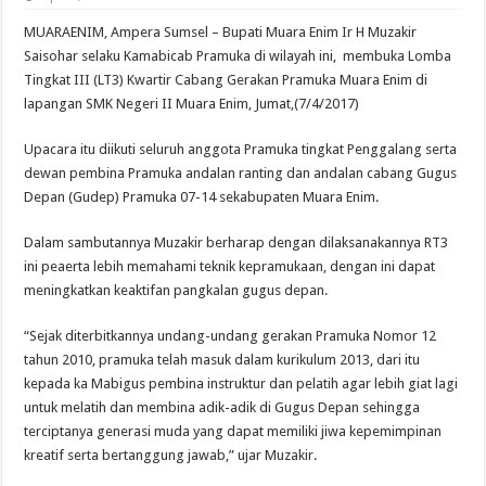
MUARAENIM, Ampera Sumsel – Bupati Muara Enim Ir H Muzakir
Saisohar selaku Kamabicab Pramuka di wilayah ini, membuka Lomba
Tingkat III (LT3) Kwartir Cabang Gerakan Pramuka Muara Enim di
lapangan SMK Negeri II Muara Enim, Jumat,(7/4/2017)
Upacara itu diikuti seluruh anggota Pramuka tingkat Penggalang serta
dewan pembina Pramuka andalan ranting dan andalan cabang Gugus
Depan (Gudep) Pramuka 07-14 sekabupaten Muara Enim.
Dalam sambutannya Muzakir berharap dengan dilaksanakannya RT3
ini peaerta lebih memahami teknik kepramukaan, dengan ini dapat
meningkatkan keaktifan pangkalan gugus depan.
“Sejak diterbitkannya undang-undang gerakan Pramuka Nomor 12
tahun 2010, pramuka telah masuk dalam kurikulum 2013, dari itu
kepada ka Mabigus pembina instruktur dan pelatih agar lebih giat lagi
untuk melatih dan membina adik-adik di Gugus Depan sehingga
terciptanya generasi muda yang dapat memiliki jiwa kepemimpinan
kreatif serta bertanggung jawab,” ujar Muzakir.