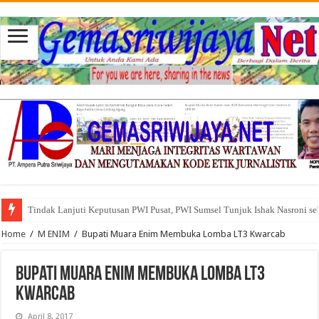
Tindak Lanjuti Keputusan PWI Pusat, PWI Sumsel Tunjuk Ishak Nasroni se
Tuntut Akuntabilitas Dana Desa, Pemuda dan Tokoh Sukamerindu Desak 
Home
/
M ENIM
/
Bupati Muara Enim Membuka Lomba LT3 Kwarcab
Bupati Muara Enim Membuka Lomba LT3
Kwarcab
April 8, 2017