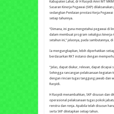
Kabupaten Lahat, dr H Rasyidi Amri MT MK
Sasaran Kinerja Pegawai (SKP) dilaksanakan
sedangkan Penilaian prestasi Kerja Pegawai
setiap tahunnya.
“Dimana, ini guna mengetahui pegawai di li
dalam membuat program sekaligus kinerja 
setahun ini,” jelasnya, pada sambutannya, di
Ia mengungkapkan, lebih diperhatikan seti
berdasarkan RKT instansi dengan memperha
“Jelas, dapat diukur, relevan, dapat dicapai 
Sehingga rancangan pelaksanaan kegiatan t
dengan rincian tugas tanggung jawab dan 
Rasyidi.
H Rasyidi menambahkan, SKP disusun dan di
operasional pelaksanaan tugas pokok jaba
renstra dan renja. Apabila telah disusun haru
serta SKP ditetapkan setiap tahun.