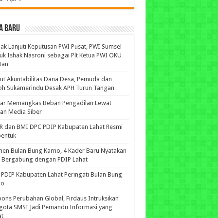
A BARU
ak Lanjuti Keputusan PWI Pusat, PWI Sumsel
uk Ishak Nasroni sebagai Plt Ketua PWI OKU
tan
ut Akuntabilitas Dana Desa, Pemuda dan
oh Sukamerindu Desak APH Turun Tangan
iar Memangkas Beban Pengadilan Lewat
an Media Siber
R dan BMI DPC PDIP Kabupaten Lahat Resmi
bentuk
n Bulan Bung Karno, 4 Kader Baru Nyatakan
p Bergabung dengan PDIP Lahat
PDIP Kabupaten Lahat Peringati Bulan Bung
no
ons Perubahan Global, Firdaus Intruksikan
gota SMSI Jadi Pemandu Informasi yang
at