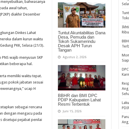
M menyebutkan, bahwasanya
Sela
 pada awal tahun,
Tunt
 (P2KP) diakhir Desember
Tok
Ikht
Ribu
Tuntut Akuntabilitas Dana
ngkungan Dinkes Lahat
Desa, Pemuda dan
mereka dalam kurun waktu
Tokoh Sukamerindu
BBH
Desak APH Turun
 Gedung PKK, Selasa (21/3).
Ter
Tangan
Mome
Agustus 2, 2026
ap PNS wajib menyusun SKP
Sia
tikan beberapa hal.
DPC 
Kar
serta memiliki waktu tepat.
ugas pokok jabatan sesuai
Resp
wewenangnya,” ucap H
Ang
Seh
BBHR dan BMI DPC
PDIP Kabupaten Lahat
Laku
Resmi Terbentuk
tetapkan sebagai rencana
PDIP
Juni 15, 2026
tan dengan mengacu pada
Pana
s disetujui pejabat penilai
Ang