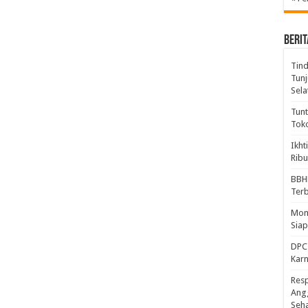
BERIT
Tind
Tunj
Sela
Tunt
Tok
Ikht
Ribu
BBH
Ter
Mome
Sia
DPC 
Kar
Resp
Ang
Seh