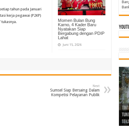
Bang
Bank
 setiap tahun pada Januari
tasi kerja pegawai (P2KP)
Momen Bulan Bung
 tukasnya.
Karno, 4 Kader Baru
Yout
Nyatakan Siap
Bergabung dengan PDIP
Lahat
Juni 15, 2026
Next
Sumsel Siap Bersaing Dalam
Kompetisi Pelayanan Publik
Tind
Bang
PGRI
Tunj
Tunt
Ikh
BBHR
Mom
DPC 
Resp
Laku
Pana
Bank
ABPE
Wabu
Tega
ABPE
Duga
Sel
Tok
Ribu
Ter
Siap
Kar
Angg
DPC 
Ena
Dae
Bers
Sum
Gur
Bert
jug