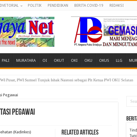
DVETORIAL
POLITIK
PENDIDIKAN
BERITA COVID-19
REDAKSI
PALI
MURATARA
OI
OKUT
OKI
OKU
OKUS
LLG
MUR
 Desa, Pemuda dan Tokoh Sukamerindu Desak APH Turun Tangan
si Pegawai
tasi Pegawai
BERIT
Tind
Related Articles
sehatan (Kadinkes)
Tunj