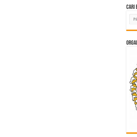
Cari 
Cari
Beri
Lam
di
Sini
ORGAN