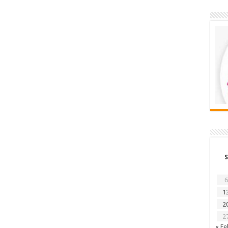
S
6
1
2
2
« Fe