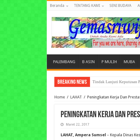
Beranda
TENTANG KAMI
SENI BUDAYA
A
PALEMBANG
B ASIN
P MULIH
MUBA
Breaking News
Tuntut Akuntabilitas Dana
Home
/
LAHAT
/
Peningkatan Kerja Dan Presta
Peningkatan Kerja Dan Pres
Maret 22, 2017
LAHAT, Ampera Sumsel
– Kepala Dinas Ke