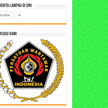
Berita Lampau di Sini
ta
pau
ISASI KAMI