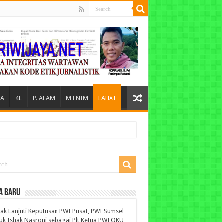
A
4L
P. ALAM
M ENIM
LAHAT
A BARU
ak Lanjuti Keputusan PWI Pusat, PWI Sumsel
uk Ishak Nasroni sebagai Plt Ketua PWI OKU