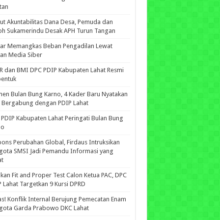
tan
ut Akuntabilitas Dana Desa, Pemuda dan
oh Sukamerindu Desak APH Turun Tangan
iar Memangkas Beban Pengadilan Lewat
an Media Siber
R dan BMI DPC PDIP Kabupaten Lahat Resmi
bentuk
n Bulan Bung Karno, 4 Kader Baru Nyatakan
p Bergabung dengan PDIP Lahat
PDIP Kabupaten Lahat Peringati Bulan Bung
no
ons Perubahan Global, Firdaus Intruksikan
gota SMSI Jadi Pemandu Informasi yang
at
kan Fit and Proper Test Calon Ketua PAC, DPC
 Lahat Targetkan 9 Kursi DPRD
s! Konflik Internal Berujung Pemecatan Enam
gota Garda Prabowo DKC Lahat