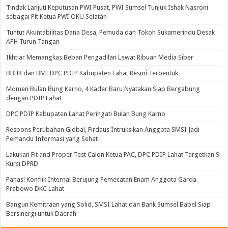
Tindak Lanjuti Keputusan PWI Pusat, PWI Sumsel Tunjuk Ishak Nasroni
sebagai Plt Ketua PWI OKU Selatan
Tuntut Akuntabilitas Dana Desa, Pemuda dan Tokoh Sukamerindu Desak
APH Turun Tangan
Ikhtiar Memangkas Beban Pengadilan Lewat Ribuan Media Siber
BBHR dan BMI DPC PDIP Kabupaten Lahat Resmi Terbentuk
Momen Bulan Bung Karno, 4 Kader Baru Nyatakan Siap Bergabung
dengan PDIP Lahat
DPC PDIP Kabupaten Lahat Peringati Bulan Bung Karno
Respons Perubahan Global, Firdaus Intruksikan Anggota SMSI Jadi
Pemandu Informasi yang Sehat
Lakukan Fit and Proper Test Calon Ketua PAC, DPC PDIP Lahat Targetkan 9
Kursi DPRD
Panas! Konflik Internal Berujung Pemecatan Enam Anggota Garda
Prabowo DKC Lahat
Bangun Kemitraan yang Solid, SMSI Lahat dan Bank Sumsel Babel Siap
Bersinergi untuk Daerah