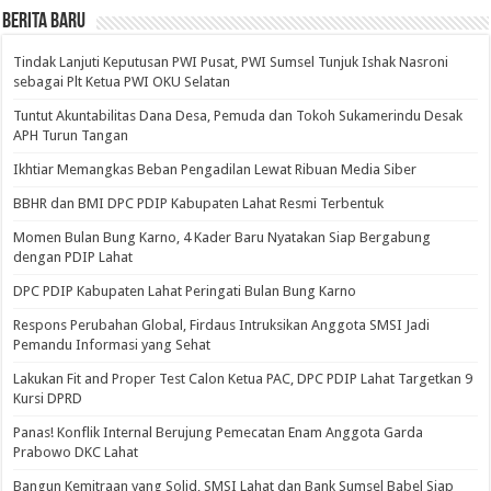
BERITA BARU
Tindak Lanjuti Keputusan PWI Pusat, PWI Sumsel Tunjuk Ishak Nasroni
sebagai Plt Ketua PWI OKU Selatan
Tuntut Akuntabilitas Dana Desa, Pemuda dan Tokoh Sukamerindu Desak
APH Turun Tangan
Ikhtiar Memangkas Beban Pengadilan Lewat Ribuan Media Siber
BBHR dan BMI DPC PDIP Kabupaten Lahat Resmi Terbentuk
Momen Bulan Bung Karno, 4 Kader Baru Nyatakan Siap Bergabung
dengan PDIP Lahat
DPC PDIP Kabupaten Lahat Peringati Bulan Bung Karno
Respons Perubahan Global, Firdaus Intruksikan Anggota SMSI Jadi
Pemandu Informasi yang Sehat
Lakukan Fit and Proper Test Calon Ketua PAC, DPC PDIP Lahat Targetkan 9
Kursi DPRD
Panas! Konflik Internal Berujung Pemecatan Enam Anggota Garda
Prabowo DKC Lahat
Bangun Kemitraan yang Solid, SMSI Lahat dan Bank Sumsel Babel Siap