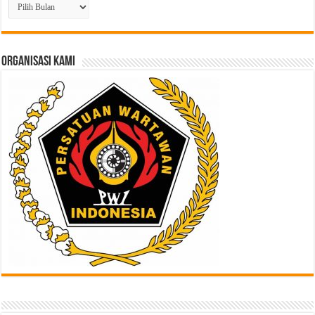
Berita
Lampau
di
Sini
ORGANISASI KAMI