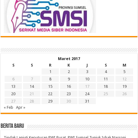
Maret 2017
S
S
R
K
J
S
M
1
2
3
4
5
6
7
8
9
10
11
12
13
14
15
16
17
18
19
20
21
22
23
24
25
26
27
28
29
30
31
« Feb
Apr »
BERITA BARU
Tindak Lanjuti Keputusan PWI Pusat, PWI Sumsel Tunjuk Ishak Nasroni