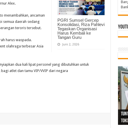
Bang
nur Alex.
Bank
yoto menambahkan, ancaman
PGRI Sumsel Gercep
tapi semua daerah sedang
Konsolidasi, Riza Pahlevi
Yout
rangan teroris tersebut.
Tegaskan Organisasi
Harus Kembali ke
Tangan Guru
erah harus waspada.
Juni 2, 2026
nt olahraga terbesar Asia
iapkan dua kali lipat personel yang dibutuhkan untuk
agi atlet dan tamu VIP/VVIP dari negara
Tind
Bang
PGRI
Tunj
Tunt
Ikh
BBHR
Mom
DPC 
Resp
Laku
Pana
Bank
ABPE
Wabu
Tega
ABPE
Duga
Sel
Tok
Ribu
Ter
Siap
Kar
Angg
DPC 
Ena
Dae
Bers
Sum
Gur
Bert
jug