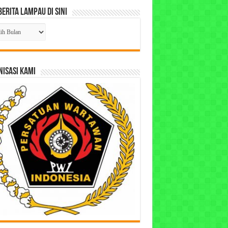
Berita Lampau di Sini
ta
pau
ISASI KAMI