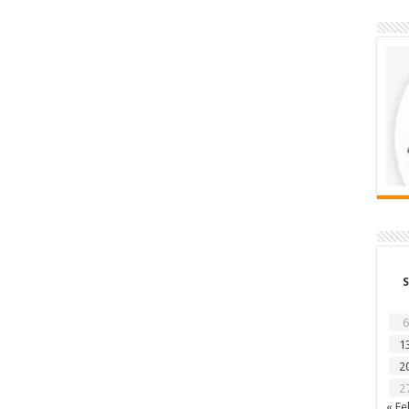
S
6
1
2
2
« Fe