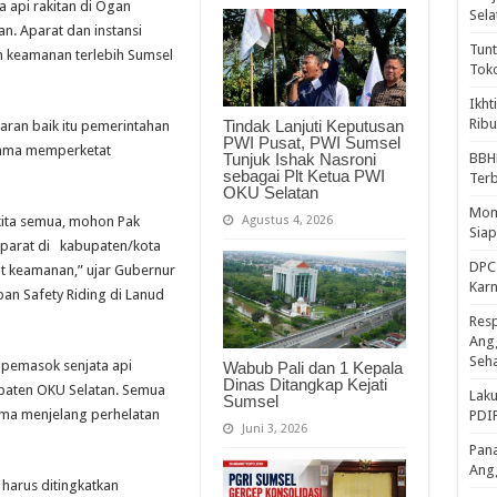
 api rakitan di Ogan
Sela
n. Aparat dan instansi
Tunt
n keamanan terlebih Sumsel
Tok
Ikht
Ribu
Tindak Lanjuti Keputusan
aran baik itu pemerintahan
PWI Pusat, PWI Sumsel
ama memperketat
Tunjuk Ishak Nasroni
BBH
sebagai Plt Ketua PWI
Ter
OKU Selatan
Mome
Agustus 4, 2026
 kita semua, mohon Pak
Sia
aparat di kabupaten/kota
DPC 
 keamanan,” ujar Gubernur
Kar
an Safety Riding di Lanud
Resp
Ang
Seh
l pemasok senjata api
Wabub Pali dan 1 Kepala
Dinas Ditangkap Kejati
bupaten OKU Selatan. Semua
Laku
Sumsel
ama menjelang perhelatan
PDIP
Juni 3, 2026
Pana
Ang
harus ditingkatkan