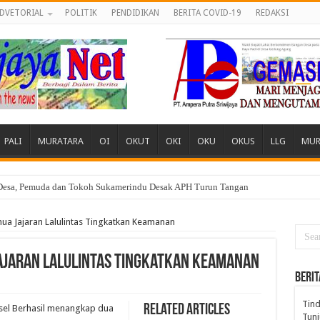
DVETORIAL
POLITIK
PENDIDIKAN
BERITA COVID-19
REDAKSI
PALI
MURATARA
OI
OKUT
OKI
OKU
OKUS
LLG
MUR
 Desa, Pemuda dan Tokoh Sukamerindu Desak APH Turun Tangan
ua Jajaran Lalulintas Tingkatkan Keamanan
Jajaran Lalulintas Tingkatkan Keamanan
BERIT
Tind
Related Articles
sel Berhasil menangkap dua
Tunj