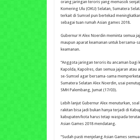
orang jaringan teroris yang memasok senjata
Komering Ulu (OKU) Selatan, Sumatera Selata
terkait di Sumsel pun bertekad meningkatka
sebagai tuan rumah Asian games 2018.
Gubernur H Alex Noerdin meminta semua jaj
maupun aparat keamanan untuk bersama-s
keamanan.
“Anggota jaringan teroris itu ancaman bagi
Kapolda, Kapolres, dan semua jajaran atau 
se-Sumsel agar bersama-sama memperketat
Sumatera Selatan Alex Noerdin, usai penutup
SMH Palembang, Jumat (17/03).
Lebih lanjut Gubernur Alex menuturkan, soa
rakitan bisa jadi bukan hanya terjadi di Ka
kabupaten/kota harus tetap waspada terut
Asian Games 2018 mendatang.
“Sudah pasti menjelang Asian Games semua 