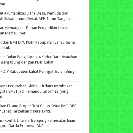
tan
ut Akuntabilitas Dana Desa, Pemuda dan
oh Sukamerindu Desak APH Turun Tangan
iar Memangkas Beban Pengadilan Lewat
an Media Siber
R dan BMI DPC PDIP Kabupaten Lahat Resmi
bentuk
n Bulan Bung Karno, 4 Kader Baru Nyatakan
p Bergabung dengan PDIP Lahat
PDIP Kabupaten Lahat Peringati Bulan Bung
no
ons Perubahan Global, Firdaus Intruksikan
gota SMSI Jadi Pemandu Informasi yang
at
kan Fit and Proper Test Calon Ketua PAC, DPC
 Lahat Targetkan 9 Kursi DPRD
s! Konflik Internal Berujung Pemecatan Enam
gota Garda Prabowo DKC Lahat