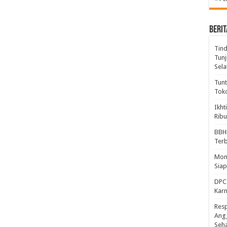
BERIT
Tind
Tunj
Sela
Tunt
Tok
Ikht
Ribu
BBH
Ter
Mome
Sia
DPC 
Kar
Resp
Ang
Seh