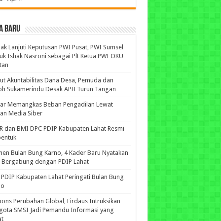
A BARU
ak Lanjuti Keputusan PWI Pusat, PWI Sumsel
uk Ishak Nasroni sebagai Plt Ketua PWI OKU
tan
ut Akuntabilitas Dana Desa, Pemuda dan
oh Sukamerindu Desak APH Turun Tangan
iar Memangkas Beban Pengadilan Lewat
an Media Siber
R dan BMI DPC PDIP Kabupaten Lahat Resmi
bentuk
n Bulan Bung Karno, 4 Kader Baru Nyatakan
p Bergabung dengan PDIP Lahat
PDIP Kabupaten Lahat Peringati Bulan Bung
no
ons Perubahan Global, Firdaus Intruksikan
gota SMSI Jadi Pemandu Informasi yang
at