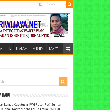
A
4L
P. ALAM
M ENIM
LAHAT
A BARU
ak Lanjuti Keputusan PWI Pusat, PWI Sumsel
uk Ishak Nasroni sebagai Plt Ketua PWI OKU