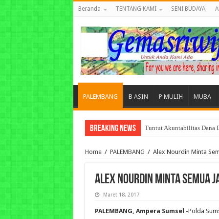
Beranda
TENTANG KAMI
SENI BUDAYA
A
PALEMBANG
B ASIN
P MULIH
MUBA
Breaking News
Tuntut Akuntabilitas Dana
Home
/
PALEMBANG
/
Alex Nourdin Minta Sem
Alex Nourdin Minta Semua 
Maret 18, 2017
PALEMBANG, Ampera Sumsel
-Polda Sum