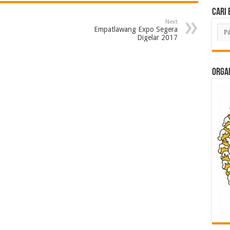
Cari 
Next
Cari
Empatlawang Expo Segera
Beri
Digelar 2017
Lam
di
Sini
ORGAN