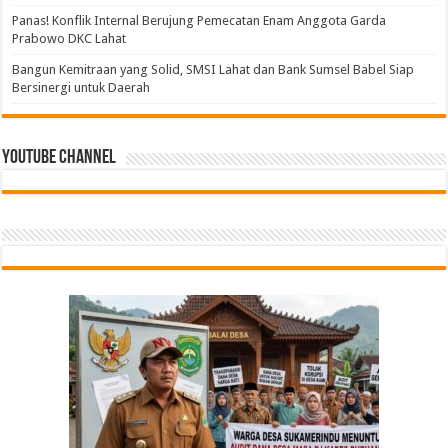
Panas! Konflik Internal Berujung Pemecatan Enam Anggota Garda
Prabowo DKC Lahat
Bangun Kemitraan yang Solid, SMSI Lahat dan Bank Sumsel Babel Siap
Bersinergi untuk Daerah
Youtube Channel
Tindak Lanjuti Keputusan PWI Pusat, PWI Sumsel
Bangun Kemitraan yang Solid, SMSI Lahat dan
PGRI Sumsel Gercep Konsolidasi, Riza Pahlevi