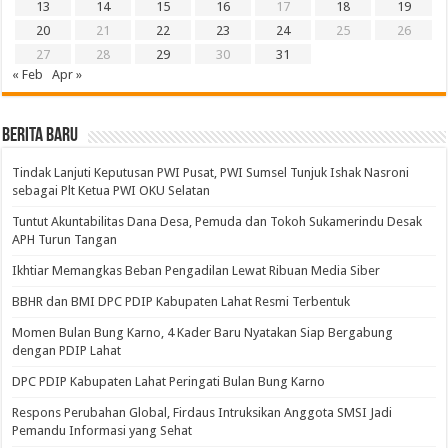
13
14
15
16
17
18
19
20
21
22
23
24
25
26
27
28
29
30
31
« Feb
Apr »
BERITA BARU
Tindak Lanjuti Keputusan PWI Pusat, PWI Sumsel Tunjuk Ishak Nasroni
sebagai Plt Ketua PWI OKU Selatan
Tuntut Akuntabilitas Dana Desa, Pemuda dan Tokoh Sukamerindu Desak
APH Turun Tangan
Ikhtiar Memangkas Beban Pengadilan Lewat Ribuan Media Siber
BBHR dan BMI DPC PDIP Kabupaten Lahat Resmi Terbentuk
Momen Bulan Bung Karno, 4 Kader Baru Nyatakan Siap Bergabung
dengan PDIP Lahat
DPC PDIP Kabupaten Lahat Peringati Bulan Bung Karno
Respons Perubahan Global, Firdaus Intruksikan Anggota SMSI Jadi
Pemandu Informasi yang Sehat