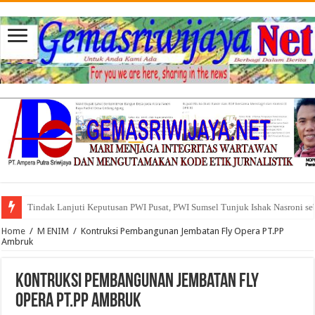
Tindak Lanjuti Keputusan PWI Pusat, PWI Sumsel Tunjuk Ishak Nasroni se
Tuntut Akuntabilitas Dana Desa, Pemuda dan Tokoh Sukamerindu Desak 
Home
/
M ENIM
/
Kontruksi Pembangunan Jembatan Fly Opera PT.PP
Ambruk
Kontruksi Pembangunan Jembatan Fly
Opera PT.PP Ambruk