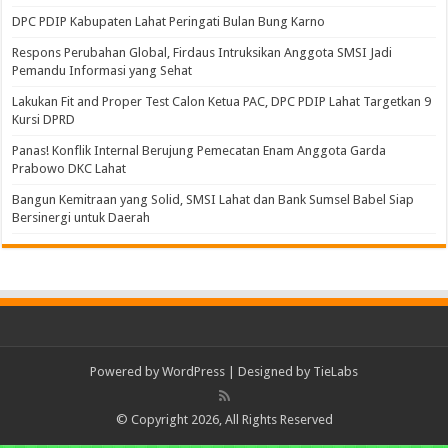
DPC PDIP Kabupaten Lahat Peringati Bulan Bung Karno
Respons Perubahan Global, Firdaus Intruksikan Anggota SMSI Jadi
Pemandu Informasi yang Sehat
Lakukan Fit and Proper Test Calon Ketua PAC, DPC PDIP Lahat Targetkan 9
Kursi DPRD
Panas! Konflik Internal Berujung Pemecatan Enam Anggota Garda
Prabowo DKC Lahat
Bangun Kemitraan yang Solid, SMSI Lahat dan Bank Sumsel Babel Siap
Bersinergi untuk Daerah
Powered by
WordPress
| Designed by
TieLabs
© Copyright 2026, All Rights Reserved