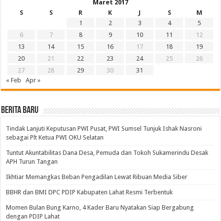
Maret 2017
S
S
R
K
J
S
M
1
2
3
4
5
6
7
8
9
10
11
12
13
14
15
16
17
18
19
20
21
22
23
24
25
26
27
28
29
30
31
« Feb
Apr »
BERITA BARU
Tindak Lanjuti Keputusan PWI Pusat, PWI Sumsel Tunjuk Ishak Nasroni
sebagai Plt Ketua PWI OKU Selatan
Tuntut Akuntabilitas Dana Desa, Pemuda dan Tokoh Sukamerindu Desak
APH Turun Tangan
Ikhtiar Memangkas Beban Pengadilan Lewat Ribuan Media Siber
BBHR dan BMI DPC PDIP Kabupaten Lahat Resmi Terbentuk
Momen Bulan Bung Karno, 4 Kader Baru Nyatakan Siap Bergabung
dengan PDIP Lahat