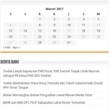
Maret 2017
S
S
R
K
J
S
M
1
2
3
4
5
6
7
8
9
10
11
12
13
14
15
16
17
18
19
20
21
22
23
24
25
26
27
28
29
30
31
« Feb
Apr »
BERITA BARU
Tindak Lanjuti Keputusan PWI Pusat, PWI Sumsel Tunjuk Ishak Nasroni
sebagai Plt Ketua PWI OKU Selatan
Tuntut Akuntabilitas Dana Desa, Pemuda dan Tokoh Sukamerindu Desak
APH Turun Tangan
Ikhtiar Memangkas Beban Pengadilan Lewat Ribuan Media Siber
BBHR dan BMI DPC PDIP Kabupaten Lahat Resmi Terbentuk