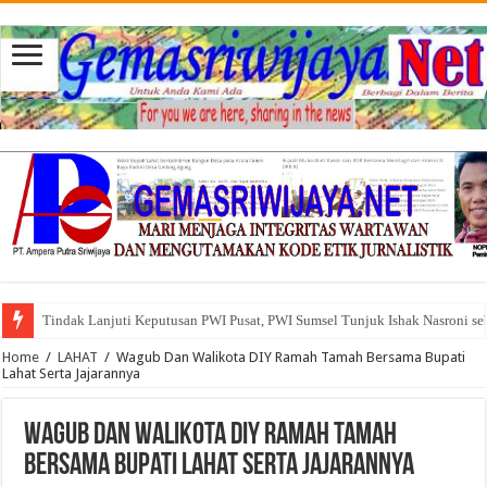
Tindak Lanjuti Keputusan PWI Pusat, PWI Sumsel Tunjuk Ishak Nasroni se
Tuntut Akuntabilitas Dana Desa, Pemuda dan Tokoh Sukamerindu Desak 
Home
/
LAHAT
/
Wagub Dan Walikota DIY Ramah Tamah Bersama Bupati
Lahat Serta Jajarannya
Wagub Dan Walikota DIY Ramah Tamah
Bersama Bupati Lahat Serta Jajarannya