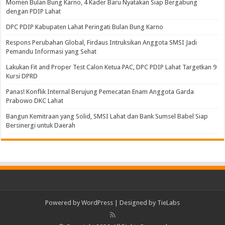
Momen Bulan Bung Karno, 4 Kader Baru Nyatakan Siap Bergabung
dengan PDIP Lahat
DPC PDIP Kabupaten Lahat Peringati Bulan Bung Karno
Respons Perubahan Global, Firdaus Intruksikan Anggota SMSI Jadi
Pemandu Informasi yang Sehat
Lakukan Fit and Proper Test Calon Ketua PAC, DPC PDIP Lahat Targetkan 9
Kursi DPRD
Panas! Konflik Internal Berujung Pemecatan Enam Anggota Garda
Prabowo DKC Lahat
Bangun Kemitraan yang Solid, SMSI Lahat dan Bank Sumsel Babel Siap
Bersinergi untuk Daerah
Powered by
WordPress
| Designed by
TieLabs