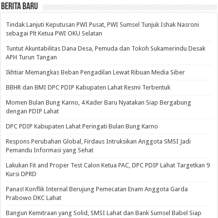
BERITA BARU
Tindak Lanjuti Keputusan PWI Pusat, PWI Sumsel Tunjuk Ishak Nasroni
sebagai Plt Ketua PWI OKU Selatan
Tuntut Akuntabilitas Dana Desa, Pemuda dan Tokoh Sukamerindu Desak
APH Turun Tangan
Ikhtiar Memangkas Beban Pengadilan Lewat Ribuan Media Siber
BBHR dan BMI DPC PDIP Kabupaten Lahat Resmi Terbentuk
Momen Bulan Bung Karno, 4 Kader Baru Nyatakan Siap Bergabung
dengan PDIP Lahat
DPC PDIP Kabupaten Lahat Peringati Bulan Bung Karno
Respons Perubahan Global, Firdaus Intruksikan Anggota SMSI Jadi
Pemandu Informasi yang Sehat
Lakukan Fit and Proper Test Calon Ketua PAC, DPC PDIP Lahat Targetkan 9
Kursi DPRD
Panas! Konflik Internal Berujung Pemecatan Enam Anggota Garda
Prabowo DKC Lahat
Bangun Kemitraan yang Solid, SMSI Lahat dan Bank Sumsel Babel Siap