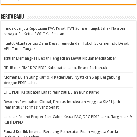
BERITA BARU
Tindak Lanjuti Keputusan PWI Pusat, PWI Sumsel Tunjuk Ishak Nasroni
sebagai Plt Ketua PWI OKU Selatan
Tuntut Akuntabilitas Dana Desa, Pemuda dan Tokoh Sukamerindu Desak
APH Turun Tangan
Ikhtiar Memangkas Beban Pengadilan Lewat Ribuan Media Siber
BBHR dan BMI DPC PDIP Kabupaten Lahat Resmi Terbentuk
Momen Bulan Bung Karno, 4 Kader Baru Nyatakan Siap Bergabung
dengan PDIP Lahat
DPC PDIP Kabupaten Lahat Peringati Bulan Bung Karno
Respons Perubahan Global, Firdaus Intruksikan Anggota SMSI Jadi
Pemandu Informasi yang Sehat
Lakukan Fit and Proper Test Calon Ketua PAC, DPC PDIP Lahat Targetkan 9
Kursi DPRD
Panas! Konflik Internal Berujung Pemecatan Enam Anggota Garda