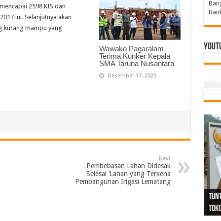
Bang
i mencapai 2598 KIS dan
Bank
017 ini. Selanjutnya akan
ng kurang mampu yang
Yout
Wawako Pagaralam
Terima Kunker Kepala
SMA Taruna Nusantara
Desember 17, 2025
Next
Pembebasan Lahan Didesak
Selesai ‘Lahan yang Terkena
Pembangunan Irigasi Lematang
Tind
Bang
PGRI
Tunj
Tunt
Ikh
BBHR
Mom
DPC 
Resp
Laku
Pana
Bank
ABPE
Wabu
Tega
ABPE
Duga
Sel
Tok
Ribu
Ter
Siap
Kar
Angg
DPC 
Ena
Dae
Bers
Sum
Gur
Bert
jug