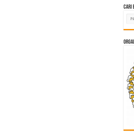
Cari 
Cari
Beri
Lam
di
Sini
ORGAN