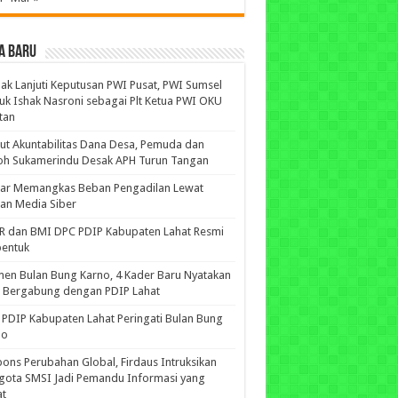
A BARU
ak Lanjuti Keputusan PWI Pusat, PWI Sumsel
uk Ishak Nasroni sebagai Plt Ketua PWI OKU
tan
ut Akuntabilitas Dana Desa, Pemuda dan
oh Sukamerindu Desak APH Turun Tangan
iar Memangkas Beban Pengadilan Lewat
an Media Siber
R dan BMI DPC PDIP Kabupaten Lahat Resmi
bentuk
n Bulan Bung Karno, 4 Kader Baru Nyatakan
p Bergabung dengan PDIP Lahat
PDIP Kabupaten Lahat Peringati Bulan Bung
no
ons Perubahan Global, Firdaus Intruksikan
gota SMSI Jadi Pemandu Informasi yang
at