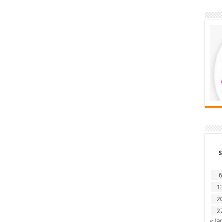
S
6
1
2
2
« Ja