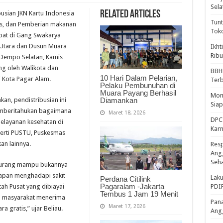
Sela
Related Articles
busian JKN Kartu Indonesia
Tunt
tis, dan Pemberian makanan
Tok
pat di Gang Swakarya
 Utara dan Dusun Muara
Ikht
Ribu
 Dempo Selatan, Kamis
ung oleh Walikota dan
BBH
10 Hari Dalam Pelarian,
 Kota Pagar Alam.
Ter
Pelaku Pembunuhan di
Muara Payang Berhasil
Mome
Diamankan
kan, pendistribusian ini
Sia
memberitahukan bagaimana
Maret 18, 2026
DPC 
layanan kesehatan di
Kar
erti PUSTU, Puskesmas
an lainnya.
Resp
Ang
Seh
 kurang mampu bukannya
iapan menghadapi sakit
Laku
Perdana Citilink
Pagaralam -Jakarta
ah Pusat yang dibiayai
PDIP
Tembus 1 Jam 19 Menit
an masyarakat menerima
Pana
Maret 17, 2026
a gratis,” ujar Beliau.
Ang