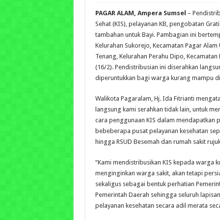
PAGAR ALAM, Ampera Sumsel
– Pendistri
Sehat (KIS), pelayanan KB, pengobatan Gra
tambahan untuk Bayi. Pambagian ini bertem
Kelurahan Sukorejo, Kecamatan Pagar Alam
Tenang, Kelurahan Perahu Dipo, Kecamatan
(16/2). Pendistribusian ini diserahkan langs
diperuntukkan bagi warga kurang mampu di
Walikota Pagaralam, Hj. Ida Fitrianti mengata
langsung kami serahkan tidak lain, untuk 
cara penggunaan KIS dalam mendapatkan pe
bebeberapa pusat pelayanan kesehatan sep
hingga RSUD Besemah dan rumah sakit rujuk
“Kami mendistribusikan KIS kepada warga
menginginkan warga sakit, akan tetapi pers
sekaligus sebagai bentuk perhatian Pemerint
Pemerintah Daerah sehingga seluruh lapis
pelayanan kesehatan secara adil merata secar