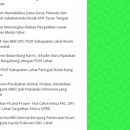
tan
ut Akuntabilitas Dana Desa, Pemuda dan
oh Sukamerindu Desak APH Turun Tangan
iar Memangkas Beban Pengadilan Lewat
an Media Siber
R dan BMI DPC PDIP Kabupaten Lahat Resmi
bentuk
n Bulan Bung Karno, 4 Kader Baru Nyatakan
p Bergabung dengan PDIP Lahat
PDIP Kabupaten Lahat Peringati Bulan Bung
no
ons Perubahan Global, Firdaus Intruksikan
gota SMSI Jadi Pemandu Informasi yang
at
kan Fit and Proper Test Calon Ketua PAC, DPC
 Lahat Targetkan 9 Kursi DPRD
s! Konflik Internal Berujung Pemecatan Enam
gota Garda Prabowo DKC Lahat