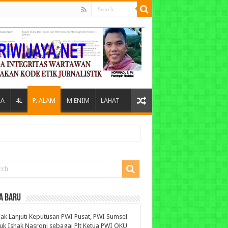
A
4L
P. ALAM
M ENIM
LAHAT
A BARU
ak Lanjuti Keputusan PWI Pusat, PWI Sumsel
uk Ishak Nasroni sebagai Plt Ketua PWI OKU