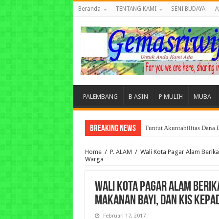
Beranda
TENTANG KAMI
SENI BUDAYA
A
PALEMBANG
B ASIN
P MULIH
MUBA
Breaking News
Tuntut Akuntabilitas Dana
Home
/
P. ALAM
/
Wali Kota Pagar Alam Berik
Warga
Wali Kota Pagar Alam Berik
Makanan Bayi, dan KIS Kep
Februari 17, 2017