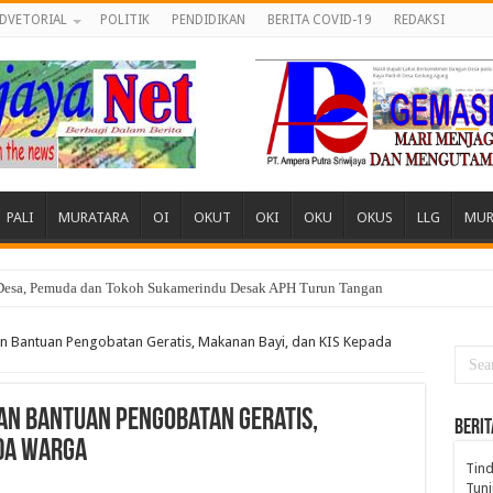
DVETORIAL
POLITIK
PENDIDIKAN
BERITA COVID-19
REDAKSI
PALI
MURATARA
OI
OKUT
OKI
OKU
OKUS
LLG
MUR
 Desa, Pemuda dan Tokoh Sukamerindu Desak APH Turun Tangan
an Bantuan Pengobatan Geratis, Makanan Bayi, dan KIS Kepada
an Bantuan Pengobatan Geratis,
BERIT
ada Warga
Tind
Tunj