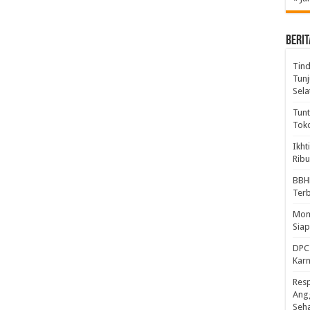
BERIT
Tind
Tunj
Sela
Tunt
Tok
Ikht
Ribu
BBH
Ter
Mome
Sia
DPC 
Kar
Resp
Ang
Seh