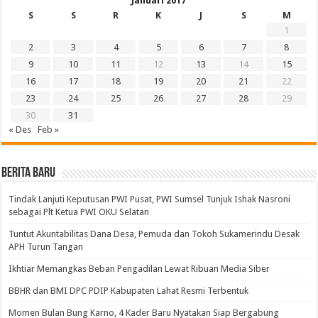
Januari 2017
S
S
R
K
J
S
M
1
2
3
4
5
6
7
8
9
10
11
12
13
14
15
16
17
18
19
20
21
22
23
24
25
26
27
28
29
30
31
« Des
Feb »
BERITA BARU
Tindak Lanjuti Keputusan PWI Pusat, PWI Sumsel Tunjuk Ishak Nasroni
sebagai Plt Ketua PWI OKU Selatan
Tuntut Akuntabilitas Dana Desa, Pemuda dan Tokoh Sukamerindu Desak
APH Turun Tangan
Ikhtiar Memangkas Beban Pengadilan Lewat Ribuan Media Siber
BBHR dan BMI DPC PDIP Kabupaten Lahat Resmi Terbentuk
Momen Bulan Bung Karno, 4 Kader Baru Nyatakan Siap Bergabung