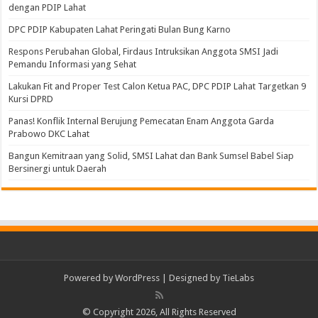
dengan PDIP Lahat
DPC PDIP Kabupaten Lahat Peringati Bulan Bung Karno
Respons Perubahan Global, Firdaus Intruksikan Anggota SMSI Jadi
Pemandu Informasi yang Sehat
Lakukan Fit and Proper Test Calon Ketua PAC, DPC PDIP Lahat Targetkan 9
Kursi DPRD
Panas! Konflik Internal Berujung Pemecatan Enam Anggota Garda
Prabowo DKC Lahat
Bangun Kemitraan yang Solid, SMSI Lahat dan Bank Sumsel Babel Siap
Bersinergi untuk Daerah
Powered by
WordPress
| Designed by
TieLabs
© Copyright 2026, All Rights Reserved